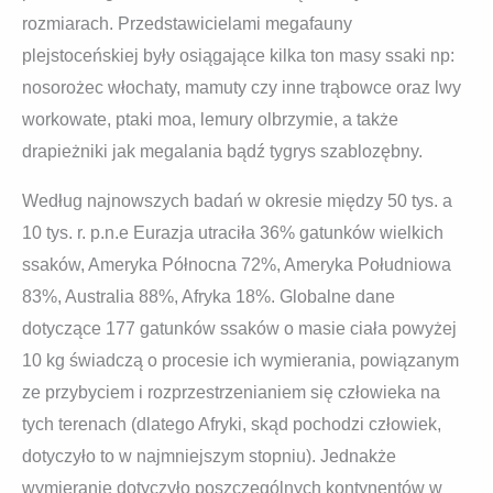
rozmiarach. Przedstawicielami megafauny
plejstoceńskiej były osiągające kilka ton masy ssaki np:
nosorożec włochaty, mamuty czy inne trąbowce oraz lwy
workowate, ptaki moa, lemury olbrzymie, a także
drapieżniki jak megalania bądź tygrys szablozębny.
Według najnowszych badań w okresie między 50 tys. a
10 tys. r. p.n.e Eurazja utraciła 36% gatunków wielkich
ssaków, Ameryka Północna 72%, Ameryka Południowa
83%, Australia 88%, Afryka 18%. Globalne dane
dotyczące 177 gatunków ssaków o masie ciała powyżej
10 kg świadczą o procesie ich wymierania, powiązanym
ze przybyciem i rozprzestrzenianiem się człowieka na
tych terenach (dlatego Afryki, skąd pochodzi człowiek,
dotyczyło to w najmniejszym stopniu). Jednakże
wymieranie dotyczyło poszczególnych kontynentów w