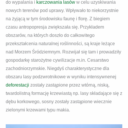
do wypalania i
karczowania lasów
w celu uzyskiwania
nowych terenów pod uprawy. Wpływało to niekorzystnie
na żyjącą w tym środowisku faunę i florę. Z biegiem
czasu antropopresja zwiększała się. Przykładem
obszarów, na których doszło do całkowitego
przekształcenia naturalnej roślinności, są kraje leżące
nad Morzem Śródziemnym. Rozwijał się tam i prowadziły
gospodarkę starożytne cywilizacje m.in. Cesarstwo
zachodniorzymskie. Niegdyś charakterystyczne dla
obszaru lasy podzwrotnikowe w wyniku intensywnenej
deforestacji
zostały zastąpione przez wtórną, niską,
twardolistną formację krzewiastą np. lasy składające się z
dębu korkowego, sosny zostały zastąpione wiecznie
zielonymi krzewami typu makia.