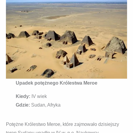
Upadek potężnego Królestwa Meroe
Kiedy:
IV wiek
Gdzie:
Sudan, Afryka
Potężne Królestwo Meroe, które zajmowało dzisiejszy
teren Sudanu upadło w IV w. n.e. Naukowcy