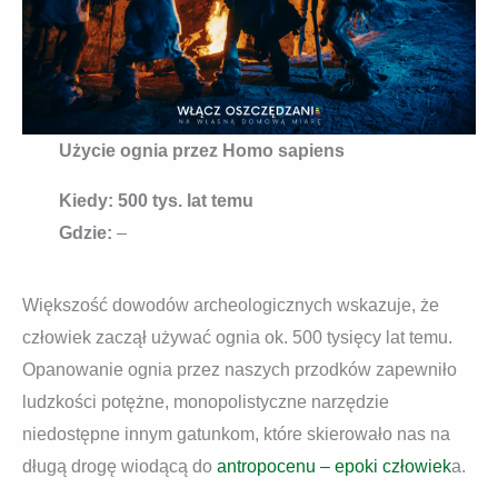
Użycie ognia przez Homo sapiens
Kiedy:
500 tys. lat temu
Gdzie:
–
Większość dowodów archeologicznych wskazuje, że
człowiek zaczął używać ognia ok. 500 tysięcy lat temu.
Opanowanie ognia przez naszych przodków zapewniło
ludzkości potężne, monopolistyczne narzędzie
niedostępne innym gatunkom, które skierowało nas na
długą drogę wiodącą do
antropocenu – epoki człowiek
a.