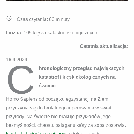
Czas czytania:
83
minuty
Liczba:
105 klęsk i katastrof ekologicznych
Ostatnia aktualizacja:
C
16.4.2024
hronologiczny przegląd największych
katastrof i klęsk ekologicznych na
świecie.
Homo Sapiens od początku egzystencji na Ziemi
przyczynia się do brutalnego ingerowania w świat
przyrody. Na świecie nie brakuje przykładów jego
bezmyślności, chaosu, bałaganu który za sobą zostawia,
klęsk i katastrof ekologicznyc
h dotykających