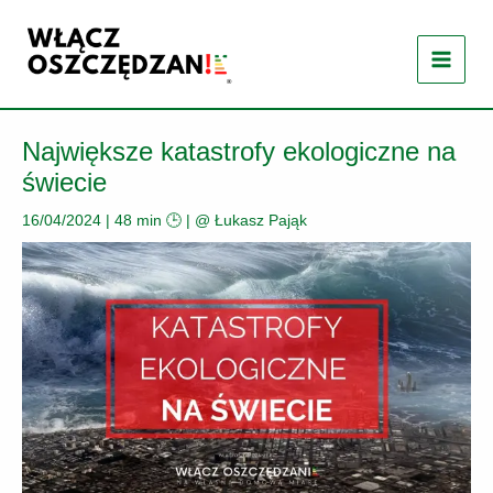
Przejdź
do
treści
Największe katastrofy ekologiczne na
świecie
16/04/2024
|
48 min 🕒
| @
Łukasz Pająk