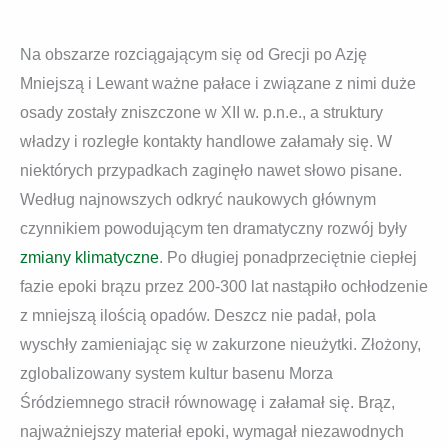
Na obszarze rozciągającym się od Grecji po Azję
Mniejszą i Lewant ważne pałace i związane z nimi duże
osady zostały zniszczone w XII w. p.n.e., a struktury
władzy i rozległe kontakty handlowe załamały się. W
niektórych przypadkach zaginęło nawet słowo pisane.
Według najnowszych odkryć naukowych głównym
czynnikiem powodującym ten dramatyczny rozwój były
zmiany klimatyczne
. Po długiej ponadprzeciętnie ciepłej
fazie epoki brązu przez 200-300 lat nastąpiło ochłodzenie
z mniejszą ilością opadów. Deszcz nie padał, pola
wyschły zamieniając się w zakurzone nieużytki. Złożony,
zglobalizowany system kultur basenu Morza
Śródziemnego stracił równowagę i załamał się. Brąz,
najważniejszy materiał epoki, wymagał niezawodnych