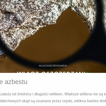
ze azbestu
h
zależy od średnicy i długości włókien. Większe włókna nie są 
oddechowych skąd są usuwane przez rzęski, włókna bardzo dr