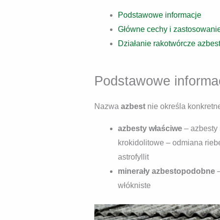
Podstawowe informacje
Główne cechy i zastosowani
Działanie rakotwórcze azbes
Podstawowe informa
Nazwa
azbest
nie określa konkretn
azbesty właściwe
– azbesty 
krokidolitowe – odmiana riebe
astrofyllit
minerały azbestopodobne
–
włókniste