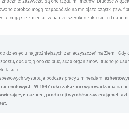
 znacznie; zazwyczaj są one rzędu milimetrów. Długość wiązek
wane obróbce mogą rozpadać się na mniejsze cząstki (tzw. fibr
eniu mogą się zmieniać w bardzo szerokim zakresie: od nanome
t do dziesięciu najgroźniejszych zanieczyszczeń na Ziemi. Gdy
estu, docierają one do płuc, skąd organizmowi trudno je usun
lu latach.
zbestowych występuje podczas pracy z minerałami
azbestowy
-cementowych
.
W 1997 roku zakazano wprowadzania na ter
zawierających azbest, produkcji wyrobów zawierających azb
st.