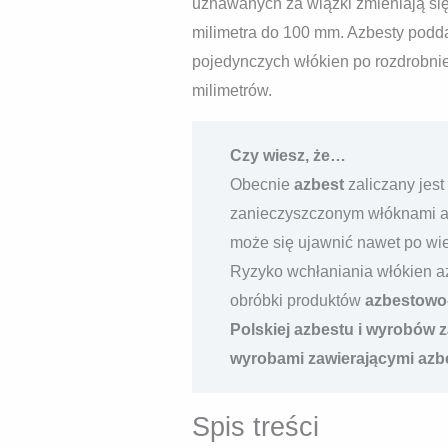
uznawanych za wiązki zmieniają się
milimetra do 100 mm. Azbesty podda
pojedynczych włókien po rozdrobni
milimetrów.
Czy wiesz, że…
Obecnie
azbest
zaliczany jes
zanieczyszczonym włóknami azb
może się ujawnić nawet po wie
Ryzyko wchłaniania włókien a
obróbki produktów
azbestowo
Polskiej azbestu i wyrobów 
wyrobami zawierającymi azbe
Spis treści