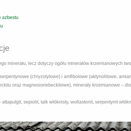
e azbestu
tu
cje
ego minerału, lecz dotyczy ogółu minerałów krzemianowych tw
serpentynowe (chryzotylowe) i amfibolowe (aktynolitowe, amian
ckitu oraz magnesioriebeckitowe), minerały krzemianowe – diopsy
 attapulgit, sepiolit, talk włóknisty, wollastonit, serpentynit włókn