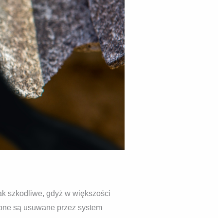
tak szkodliwe, gdyż w większości
obne są usuwane przez system