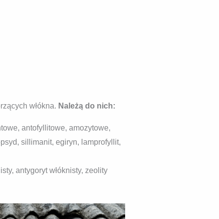
orzących włókna.
Należą do nich:
towe, antofyllitowe, amozytowe,
d, sillimanit, egiryn, lamprofyllit,
isty, antygoryt włóknisty, zeolity