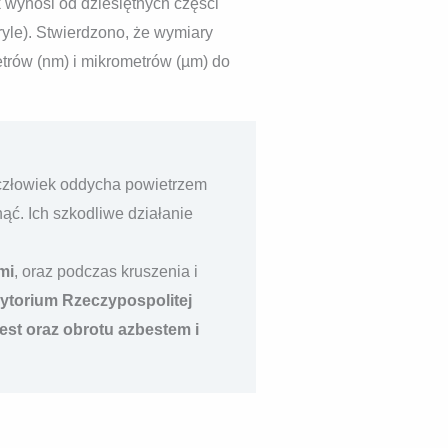
 wynosi od dziesiętnych części
yle). Stwierdzono, że wymiary
trów (nm) i mikrometrów (µm) do
 człowiek oddycha powietrzem
ąć. Ich szkodliwe działanie
mi
, oraz podczas kruszenia i
ytorium Rzeczypospolitej
est oraz obrotu azbestem i