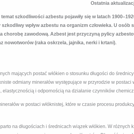
Ostatnia aktualizac
 temat szkodliwości azbestu pojawiły się w latach 1900–192
y szkodliwy wpływ azbestu na organizm człowieka. U osób s
za chorobę zawodową. Azbest jest przyczyną pylicy azbesto
z nowotworów (raka oskrzela, jajnika, nerki i krtani).
nych mających postać włókien o stosunku długości do średnicy
kniste odmiany minerałów występujące w przyrodzie w postaci 
, elastycznością i odpornością na działanie czynników chemiczn
inerałów w postaci włóknistej, które w czasie procesu produkc
parto na długościach i średnicach wiązek włókien. W różnych k