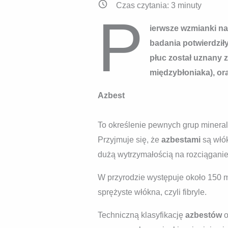
Czas czytania:
3
minuty
P
ierwsze wzmianki na
badania potwierdził
płuc został uznany 
międzybłoniaka), ora
Azbest
To określenie pewnych grup mineral
Przyjmuje się, że
azbestami
są włó
dużą wytrzymałością na rozciąganie
W przyrodzie występuje około 150 m
sprężyste włókna, czyli fibryle.
Techniczną klasyfikację
azbestów
o