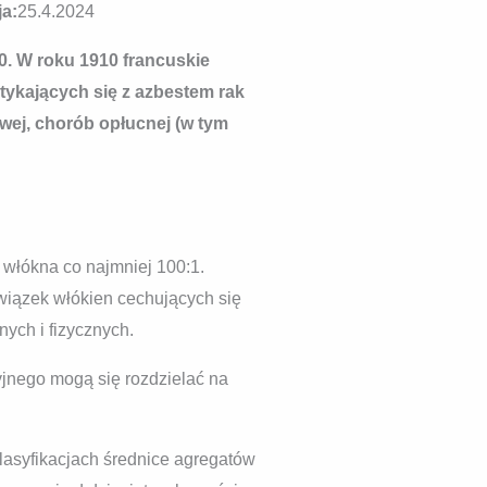
ja:
25.4.2024
0. W roku 1910 francuskie
tykających się z azbestem rak
wej, chorób opłucnej (w tym
 włókna co najmniej 100:1.
wiązek włókien cechujących się
ych i fizycznych.
yjnego mogą się rozdzielać na
lasyfikacjach średnice agregatów