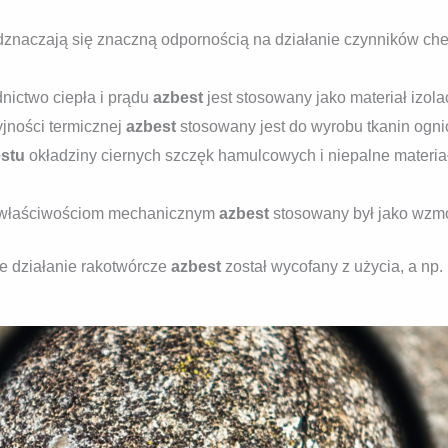
znaczają się znaczną odpornością na działanie czynników che
nictwo ciepła i prądu
azbest
jest stosowany jako materiał izola
cyjności termicznej
azbest
stosowany jest do wyrobu tkanin ognio
stu
okładziny ciernych szczęk hamulcowych i niepalne materi
ym właściwościom mechanicznym
azbest
stosowany był jako wzmo
e działanie rakotwórcze
azbest
został wycofany z użycia, a np