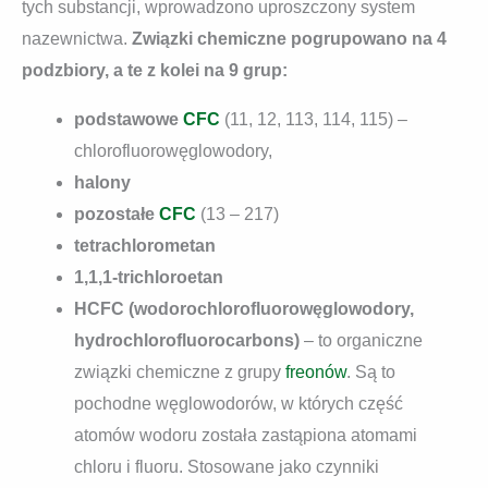
tych substancji, wprowadzono uproszczony system
nazewnictwa.
Związki chemiczne pogrupowano na 4
podzbiory, a te z kolei na 9 grup:
podstawowe
CFC
(11, 12, 113, 114, 115) –
chlorofluorowęglowodory,
halony
pozostałe
CFC
(13 – 217)
tetrachlorometan
1,1,1-trichloroetan
HCFC (wodorochlorofluorowęglowodory,
hydrochlorofluorocarbons)
– to organiczne
związki chemiczne z grupy
freonów
. Są to
pochodne węglowodorów, w których część
atomów wodoru została zastąpiona atomami
chloru i fluoru. Stosowane jako czynniki