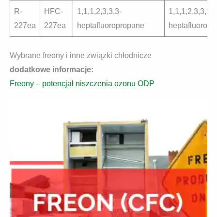
R-
HFC-
1,1,1,2,3,3,3-
1,1,1,2,3,3,3-
227ea
227ea
heptafluoropropane
heptafluoropr
Wybrane freony i inne związki chłodnicze
dodatkowe informacje:
Freony – potencjał niszczenia ozonu ODP