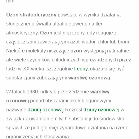
mm.
Ozon stratosferyczny
powstaje w wyniku działania
słonecznego światła ultrafioletowego na tlen
atmosferyczny.
Ozon
jest niszczony, gdy reaguje z
cząsteczkami zawierającymi azot, wodór, chlor lub brom.
Niektóre molekuły niszczące
ozon
występują naturalnie,
ale wiele czynników chłodniczych wprowadzonych przez
ludzi w XX wieku, szczególnie
freony
, okazało się być
substancjami zubożającymi
warstwę ozonową
.
W latach 1980. odkryto przerzedzenie
warstwy
ozonowej
ponad obszarami okołobiegunowymi,
nazwane
dziurą ozonową
. Rozrost
dziury ozonowej
w
związku z uwalnianiem tych substancji do środowiska
sprawił, że podjęto międzynarodowe działania na rzecz
ograniczenia ich stosowania.