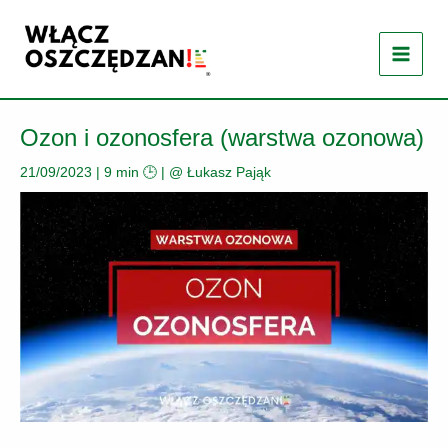
Przejdź
do
treści
Ozon i ozonosfera (warstwa ozonowa)
21/09/2023
|
9 min 🕒
| @
Łukasz Pająk