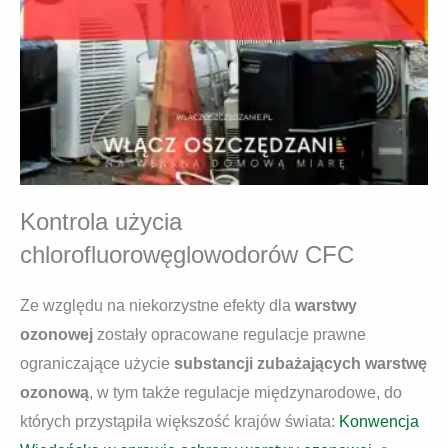
Kontrola użycia
chlorofluorowęglowodorów CFC
Ze względu na niekorzystne efekty dla
warstwy
ozonowej
zostały opracowane regulacje prawne
ograniczające użycie
substancji zubażających warstwę
ozonową
, w tym także regulacje międzynarodowe, do
których przystąpiła większość krajów świata:
Konwencja