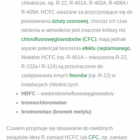
chłodnicze, np. R-22, R-401A, R-402A, R-408A i
R-409A. HCFC uważane za przyczyniające się do
powstawania
dziury ozonowej
, chociaż ich czas
istnienia w atmosferze jest znacznie krótszy niż
chlorofluorowęglowodorów (CFC)
; mają jednak
wysoki potencjał tworzenia
efektu cieplarnianego
.
Niektóre HCFC (np. R-401A – mieszanina R-22,
R-152a i R-124) są przeznaczone do
zastępowania innych
freonów
(np. R-12) w
instalacjach chłodniczych.
HBFC
– wodorobromofluorowęglowodory
bromochlorometan
bromometan (bromek metylu)
Czasem przyjmuje się stosowanie do niektórych
związków litery R zamiast HCFC lub
CFC
, np. zamiast