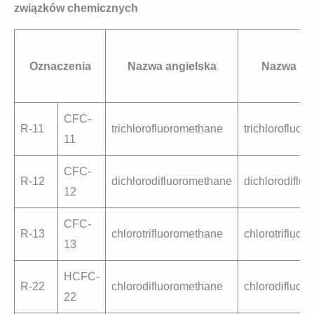
związków chemicznych
Oznaczenia
Nazwa angielska
Nazwa po
CFC-
R-11
trichlorofluoromethane
trichlorofluor
11
CFC-
R-12
dichlorodifluoromethane
dichlorodiflu
12
CFC-
R-13
chlorotrifluoromethane
chlorotrifluor
13
HCFC-
R-22
chlorodifluoromethane
chlorodifluor
22