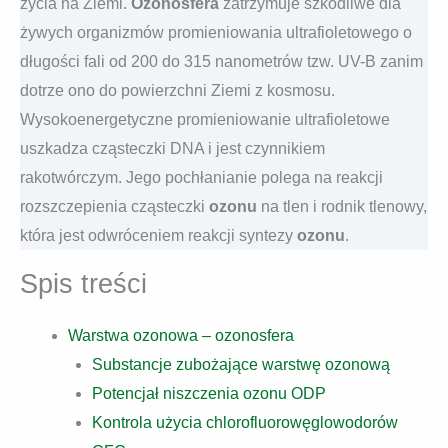
życia na Ziemi.
Ozonosfera
zatrzymuje szkodliwe dla
żywych organizmów promieniowania ultrafioletowego o
długości fali od 200 do 315 nanometrów tzw. UV-B zanim
dotrze ono do powierzchni Ziemi z kosmosu.
Wysokoenergetyczne promieniowanie ultrafioletowe
uszkadza cząsteczki DNA i jest czynnikiem
rakotwórczym. Jego pochłanianie polega na reakcji
rozszczepienia cząsteczki
ozonu
na tlen i rodnik tlenowy,
która jest odwróceniem reakcji syntezy
ozonu
.
Spis treści
Warstwa ozonowa – ozonosfera
Substancje zubożające warstwę ozonową
Potencjał niszczenia ozonu ODP
Kontrola użycia chlorofluorowęglowodorów