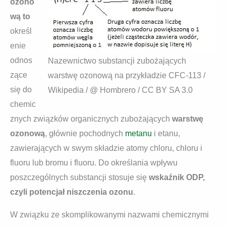
ozono
wą to
określ
enie
odnos
Nazewnictwo substancji zubożających
zące
warstwę ozonową na przykładzie CFC-113 /
się do
Wikipedia / @ Hombrero / CC BY SA 3.0
chemic
znych związków organicznych zubożających
warstwę
ozonową
, głównie pochodnych
metanu
i etanu,
zawierających w swym składzie atomy chloru, chloru i
fluoru lub bromu i fluoru. Do określania wpływu
poszczególnych substancji stosuje się
wskaźnik ODP,
czyli potencjał niszczenia ozonu
.
W związku ze skomplikowanymi nazwami chemicznymi