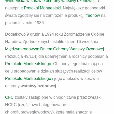
Wiedeńska w sprawie ochrony warstwy ozonowej
, a
następnie
Protokół Montrealski
. Największe gospodarki
świata zgodziły się na zamrożenie produkcji
freonów
na
poziomie z roku 1986.
Dodatkowo 9 grudnia 1994 roku Zgromadzenie Ogólne
Narodów Zjednoczonych ustaliło dzień 16 września
Międzynarodowym Dniem Ochrony Warstwy Ozonowej
(rezolucja 49/114) dla upamiętnienia rocznicy podpisania
Protokołu Montrealskiego
. Obchody tego dnia mają na
celu propagowanie działań służących realizacji celów
Protokołu Montrealskiego
i jego aneksów w sprawie
ochrony
warstwy ozonowej
.
CFC
zostały zastąpione w chłodnictwie przez związki
HCFC (częściowo halogenowane
chlorofluorowęglowodowy), które mają znacznie