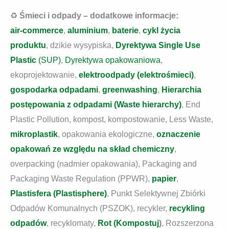
♻️
Śmieci i odpady – dodatkowe informacje:
air-commerce
,
aluminium
,
baterie
,
cykl życia
produktu
, dzikie wysypiska,
Dyrektywa Single Use
Plastic
(SUP)
,
Dyrektywa opakowaniowa
,
ekoprojektowanie,
elektroodpady (elektrośmieci)
,
gospodarka odpadami
,
greenwashing
,
Hierarchia
postępowania z odpadami (Waste hierarchy)
, End
Plastic Pollution, kompost, kompostowanie, Less Waste,
mikroplastik
, opakowania ekologiczne,
oznaczenie
opakowań ze względu na skład chemiczny
,
overpacking (nadmier opakowania), Packaging and
Packaging Waste Regulation (PPWR),
papier
,
Plastisfera (Plastisphere)
,
Punkt Selektywnej Zbiórki
Odpadów Komunalnych (PSZOK), recykler,
recykling
odpadów
, recyklomaty,
Rot (Kompostuj
)
, Rozszerzona