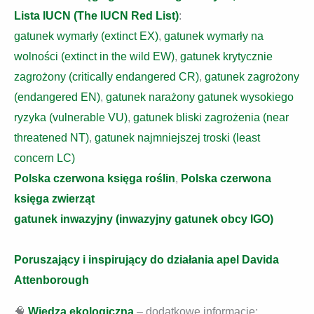
Lista IUCN (The IUCN Red List)
:
gatunek wymarły (extinct EX)
,
gatunek wymarły na
wolności (extinct in the wild EW)
,
gatunek krytycznie
zagrożony (critically endangered CR)
,
gatunek zagrożony
(endangered EN)
,
gatunek narażony gatunek wysokiego
ryzyka (vulnerable VU)
,
gatunek bliski zagrożenia (near
threatened NT)
,
gatunek najmniejszej troski (least
concern LC)
Polska czerwona księga roślin
,
Polska czerwona
księga zwierząt
gatunek inwazyjny (inwazyjny gatunek obcy IGO)
Poruszający i inspirujący do działania apel Davida
Attenborough
🧠
Wiedza ekologiczna
– dodatkowe informacje: