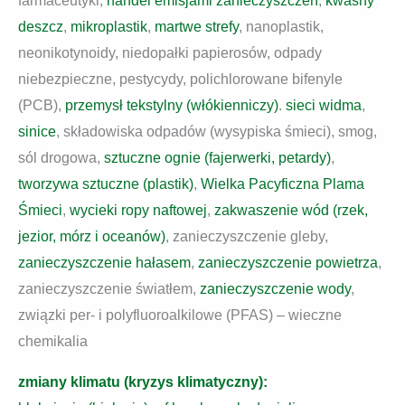
farmaceutyki,
handel emisjami zanieczyszczeń
,
kwaśny
deszcz
,
mikroplastik
,
martwe strefy
, nanoplastik,
neonikotynoidy, niedopałki papierosów, odpady
niebezpieczne, pestycydy, polichlorowane bifenyle
(PCB),
przemysł tekstylny (włókienniczy)
.
sieci widma
,
sinice
, składowiska odpadów (wysypiska śmieci), smog,
sól drogowa,
sztuczne ognie (fajerwerki, petardy)
,
tworzywa sztuczne (plastik)
,
Wielka Pacyficzna Plama
Śmieci
,
wycieki ropy naftowej
,
zakwaszenie wód (rzek,
jezior, mórz i oceanów)
, zanieczyszczenie gleby,
zanieczyszczenie hałasem
,
zanieczyszczenie powietrza
,
zanieczyszczenie światłem,
zanieczyszczenie wody
,
związki per- i polyfluoroalkilowe (PFAS) – wieczne
chemikalia
zmiany klimatu (kryzys klimatyczny):