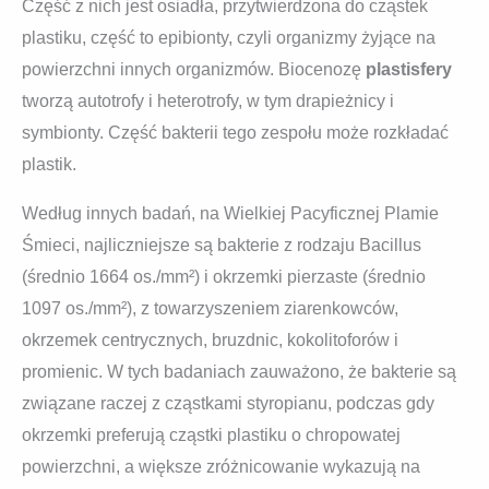
Część z nich jest osiadła, przytwierdzona do cząstek
plastiku, część to epibionty, czyli organizmy żyjące na
powierzchni innych organizmów. Biocenozę
plastisfery
tworzą autotrofy i heterotrofy, w tym drapieżnicy i
symbionty. Część bakterii tego zespołu może rozkładać
plastik.
Według innych badań, na Wielkiej Pacyficznej Plamie
Śmieci, najliczniejsze są bakterie z rodzaju Bacillus
(średnio 1664 os./mm²) i okrzemki pierzaste (średnio
1097 os./mm²), z towarzyszeniem ziarenkowców,
okrzemek centrycznych, bruzdnic, kokolitoforów i
promienic. W tych badaniach zauważono, że bakterie są
związane raczej z cząstkami styropianu, podczas gdy
okrzemki preferują cząstki plastiku o chropowatej
powierzchni, a większe zróżnicowanie wykazują na