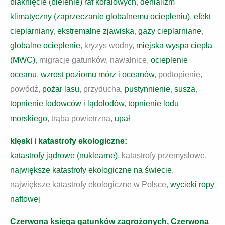
blaknięcie (bielenie) raf koralowych
,
denializm
klimatyczny (zaprzeczanie globalnemu ociepleniu)
,
efekt
cieplarniany
,
ekstremalne zjawiska
,
gazy cieplarniane
,
globalne ocieplenie
, kryzys wodny,
miejska wyspa ciepła
(MWC)
, migracje gatunków, nawałnice,
ocieplenie
oceanu
,
wzrost poziomu mórz i oceanów
, podtopienie,
powódź,
pożar lasu
, przyducha,
pustynnienie
,
susza
,
topnienie lodowców i lądolodów
,
topnienie lodu
morskiego
, trąba powietrzna,
upał
klęski i katastrofy ekologiczne:
katastrofy jądrowe (nuklearne)
, katastrofy przemysłowe,
największe katastrofy ekologiczne na świecie
,
największe katastrofy ekologiczne w Polsce,
wycieki ropy
naftowej
Czerwona księga gatunków zagrożonych, Czerwona