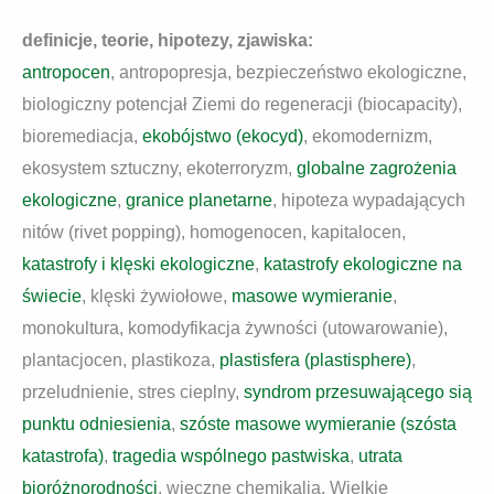
definicje, teorie, hipotezy, zjawiska:
antropocen
, antropopresja, bezpieczeństwo ekologiczne,
biologiczny potencjał Ziemi do regeneracji (biocapacity),
bioremediacja,
ekobójstwo (ekocyd)
, ekomodernizm,
ekosystem sztuczny, ekoterroryzm,
globalne zagrożenia
ekologiczne
,
granice planetarne
, hipoteza wypadających
nitów (rivet popping), homogenocen, kapitalocen,
katastrofy i klęski ekologiczne
,
katastrofy ekologiczne na
świecie
, klęski żywiołowe,
masowe wymieranie
,
monokultura, komodyfikacja żywności (utowarowanie),
plantacjocen, plastikoza,
plastisfera (plastisphere)
,
przeludnienie, stres cieplny,
syndrom przesuwającego sią
punktu odniesienia
,
szóste masowe wymieranie (szósta
katastrofa)
,
tragedia wspólnego pastwiska
,
utrata
bioróżnorodności
, wieczne chemikalia, Wielkie