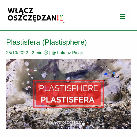
Przejdź
do
treści
Plastisfera (Plastisphere)
25/10/2022
|
2 min 🕒
| @
Łukasz Pająk