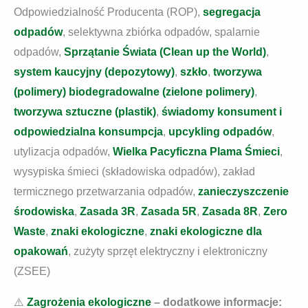
Odpowiedzialność Producenta (ROP),
segregacja
odpadów
, selektywna zbiórka odpadów, spalarnie
odpadów,
Sprzątanie Świata (Clean up the World)
,
system kaucyjny (depozytowy)
,
szkło
,
tworzywa
(polimery) biodegradowalne (zielone polimery)
,
tworzywa sztuczne (plastik)
,
świadomy konsument i
odpowiedzialna konsumpcja
,
upcykling odpadów
,
utylizacja odpadów,
Wielka Pacyficzna Plama Śmieci
,
wysypiska śmieci (składowiska odpadów), zakład
termicznego przetwarzania odpadów,
zanieczyszczenie
środowiska
,
Zasada 3R
,
Zasada 5R
,
Zasada 8R
,
Zero
Waste
,
znaki ekologiczne
,
znaki ekologiczne dla
opakowań
, zużyty sprzęt elektryczny i elektroniczny
(ZSEE)
⚠️
Zagrożenia ekologiczne
– dodatkowe informacje: