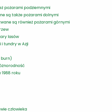
eż pożarami podziemnymi
ne są także pożarami dolnymi
zwane są również pożarami górnymi
rzew
żary lasów
i tundry w Azji
t burn)
różnorodność
w 1988 roku
wie człowieka