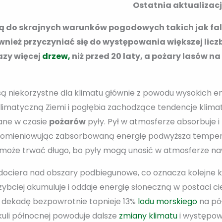
Ostatnia aktualizacj
 do skrajnych warunków pogodowych takich jak fa
wnież przyczyniać się do występowania większej licz
azy więcej
drzew,
niż przed 20 laty
, a pożary lasów na
ą niekorzystne dla klimatu głównie z powodu wysokich em
limatyczną Ziemi i pogłębia zachodzące tendencje klima
ane w czasie
pożarów
pyły. Pył w atmosferze absorbuje 
romieniowując zabsorbowaną energię podwyższa tempera
 może trwać długo, bo pyły mogą unosić w atmosferze na
 dociera nad obszary podbiegunowe, co oznacza kolejne 
bciej akumuluje i oddaje energię słoneczną w postaci cie
co dekadę bezpowrotnie topnieje 13%
lodu morskiego
na pół
kuli północnej powoduje dalsze
zmiany klimatu
i występow