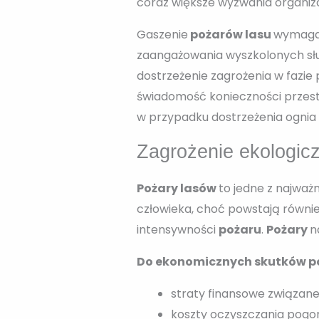
coraz większe wyzwania organiza
Gaszenie
pożarów lasu
wymaga 
zaangażowania wyszkolonych służ
dostrzeżenie zagrożenia w fazie
świadomość konieczności przestr
w przypadku dostrzeżenia ognia
Zagrożenie ekologic
Pożary lasów
to jedne z najważ
człowieka, choć powstają równi
intensywności
pożaru
.
Pożary
n
Do ekonomicznych skutków po
straty finansowe związane
koszty oczyszczania pogor