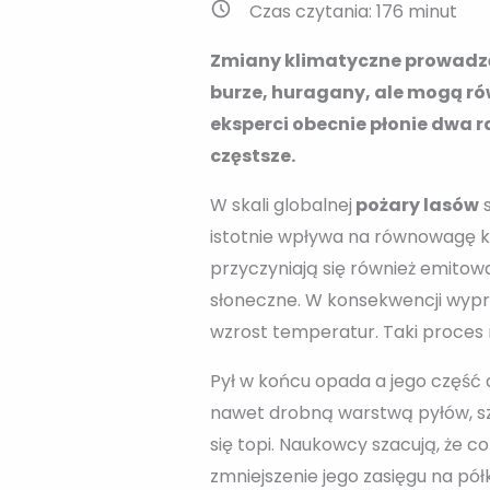
Czas czytania:
176
minut
Zmiany klimatyczne prowadzą
burze, huragany, ale mogą ró
eksperci o
becnie płonie dwa r
częstsze.
W skali globalnej
pożary lasów
s
istotnie wpływa na równowagę k
przyczyniają się również emitow
słoneczne. W konsekwencji wyp
wzrost temperatur. Taki proces
Pył w końcu opada a jego część
nawet drobną warstwą pyłów, szy
się topi. Naukowcy szacują, że 
zmniejszenie jego zasięgu na pół