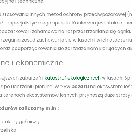
cyjne i techniczne.
stosowania innych metod ochrony przeciwpożarowej (n
b i specjalistycznego sprzętu. Konieczna jest stała obs
 początkowej i zahamowanie rozprzestrzeniania się ognia
zegania zasad zachowania się w lasach i w ich otoczeni
 oraz podporządkowania się zarządzeniom kierujących ak
zne i ekonomiczne
niejszych zaburzeń i
katastrof ekologicznych
w lasach. Sp
eż po uderzeniu pioruna. Wpływ
pożaru
na ekosystem leśny 
a terenach ekosystemów leśnych przynoszą duże straty 
żarów zaliczamy m.in.:
 z akcją gaśniczą
zeliska