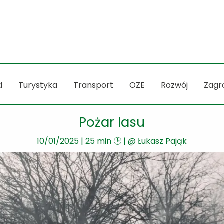
d
Turystyka
Transport
OZE
Rozwój
Zagr
Pożar lasu
10/01/2025
|
25 min 🕒
| @
Łukasz Pająk