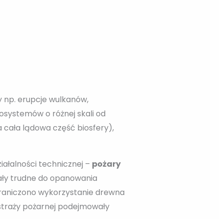
y np. erupcje wulkanów,
osystemów o różnej skali od
cała lądowa część biosfery),
iałalności technicznej –
pożary
ały trudne do opanowania
graniczono wykorzystanie drewna
 straży pożarnej podejmowały