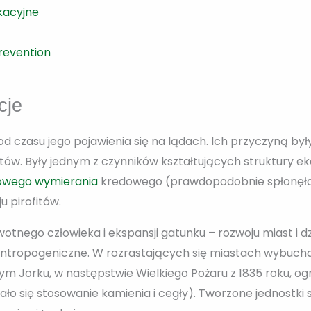
kacyjne
revention
cje
od czasu jego pojawienia się na lądach. Ich przyczyną był
ów. Były jednym z czynników kształtujących struktury ek
owego wymierania
kredowego (prawdopodobnie spłonęła 
u pirofitów.
tnego człowieka i ekspansji gatunku – rozwoju miast i dz
 antropogeniczne. W rozrastających się miastach wybuch
m Jorku, w następstwie Wielkiego Pożaru z 1835 roku, o
o się stosowanie kamienia i cegły). Tworzone jednostki