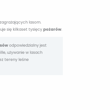
 zagrażających lasom.
je się kilkaset tysięcy
pożarów
.
asów
odpowiedzialny jest
lle, używanie w lasach
ez tereny leśne