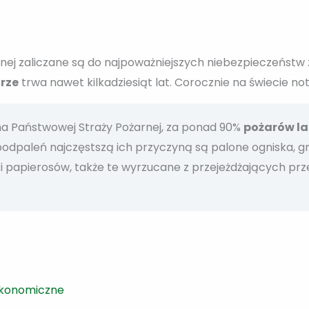
śnej zaliczane są do najpoważniejszych niebezpieczeństw
rze
trwa nawet kilkadziesiąt lat. Corocznie na świecie notu
 Państwowej Straży Pożarnej, za ponad 90%
pożarów l
dpaleń najczęstszą ich przyczyną są palone ogniska, gri
i papierosów, także te wyrzucane z przejeżdżających prz
 ekonomiczne