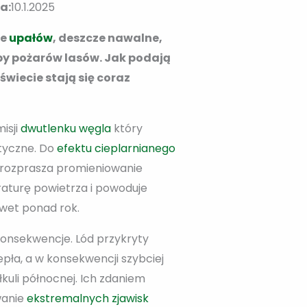
a:
10.1.2025
le
upałów
, deszcze nawalne,
by pożarów lasów. Jak podają
 świecie stają się coraz
isji
dwutlenku węgla
który
tyczne. Do
efektu cieplarnianego
i rozprasza promieniowanie
turę powietrza i powoduje
wet ponad rok.
konsekwencje. Lód przykryty
pła, a w konsekwencji szybciej
kuli północnej. Ich zdaniem
anie
ekstremalnych zjawisk