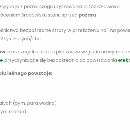
ające je z późniejszego użytkowania przez człowieka
róceniem środowisku stanu sprzed
pożaru
nictwa bezpośrednie straty w przeliczeniu na 1 ha powier
 tys. złotych/1 ha.
ów
są szczególnie niebezpieczne ze względu na wydzielan
ne
przyczyniające się bezpośrednio do powstawania
efek
ału leśnego powstaje:
stałych (dym, para wodna)
 tym metan)