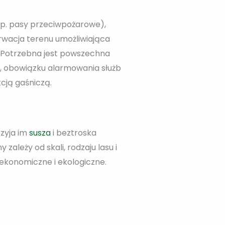
p. pasy przeciwpożarowe),
erwacja terenu umożliwiająca
. Potrzebna jest powszechna
u, obowiązku alarmowania służb
cją gaśniczą.
rzyja im
susza
i beztroska
zależy od skali, rodzaju lasu i
ekonomiczne i ekologiczne.