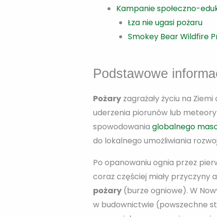
Kampanie społeczno-edu
Łza nie ugasi pożaru
Smokey Bear Wildfire P
Podstawowe informa
Pożary
zagrażały życiu na Ziemi 
uderzenia piorunów lub meteoryt
spowodowania
globalnego mas
do lokalnego umożliwiania rozwoj
Po opanowaniu ognia przez pierwo
coraz częściej miały przyczyny
pożary
(burze ogniowe). W Nowy
w budownictwie (powszechne stał