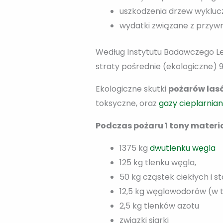
uszkodzenia drzew wyklucz
wydatki związane z przyw
Według Instytutu Badawczego Leś
straty pośrednie (ekologiczne) 92
Ekologiczne skutki
pożarów las
toksyczne, oraz
gazy cieplarnia
Podczas pożaru 1 tony materi
1375 kg
dwutlenku węgla
125 kg tlenku węgla,
50 kg cząstek ciekłych i 
12,5 kg węglowodorów (w
2,5 kg tlenków azotu
związki siarki