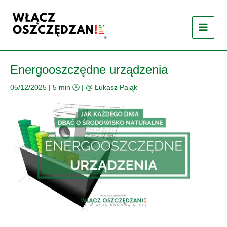
Przejdź
do
treści
Energooszczędne urządzenia
05/12/2025
|
5 min 🕒
| @
Łukasz Pająk