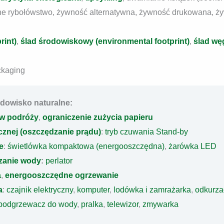
rybołówstwo, żywność alternatywna, żywność drukowana, ży
rint)
,
ślad środowiskowy (environmental footprint)
,
ślad wę
ckaging
dowisko naturalne:
w podróży
,
ograniczenie zużycia papieru
cznej (oszczędzanie prądu)
:
tryb czuwania Stand-by
e
:
świetlówka kompaktowa (energooszczędna)
,
żarówka LED
zanie wody
:
perlator
a
,
energooszczędne ogrzewanie
a
:
czajnik elektryczny
,
komputer
,
lodówka i zamrażarka
,
odkurza
podgrzewacz do wody
,
pralka
,
telewizor
,
zmywarka