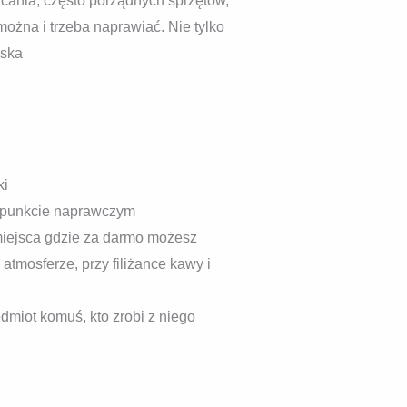
cania, często porządnych sprzętów,
można i trzeba naprawiać. Nie tylko
iska
ki
m punkcie naprawczym
miejsca gdzie za darmo możesz
tmosferze, przy filiżance kawy i
dmiot komuś, kto zrobi z niego