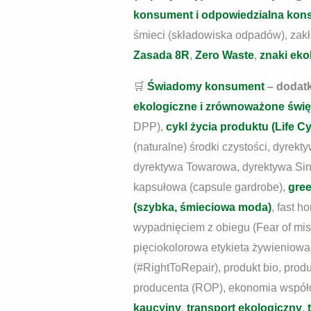
konsument i odpowiedzialna kon
śmieci (składowiska odpadów), zak
Zasada 8R
,
Zero Waste
,
znaki eko
🛒
Świadomy konsument
– dodatk
ekologiczne i zrównoważone świę
DPP),
cykl życia produktu (Life 
(naturalne) środki czystości, dyrek
dyrektywa Towarowa, dyrektywa Sin
kapsułowa (capsule gardrobe),
gree
(szybka, śmieciowa moda)
, fast 
wypadnięciem z obiegu (Fear of mis
pięciokolorowa etykieta żywieniowa
(#RightToRepair), produkt bio, produ
producenta (ROP), ekonomia współdz
kaucyjny
,
transport ekologiczny
,