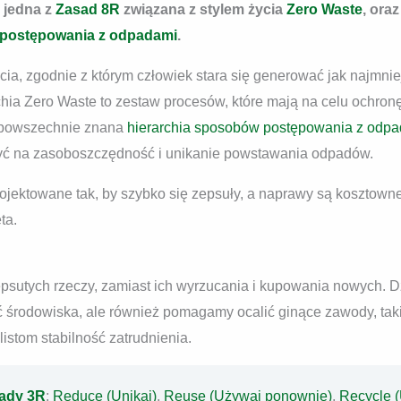
o jedna z
Zasad 8R
związana z stylem życia
Zero Waste
, ora
i postępowania z odpadami
.
życia, zgodnie z którym człowiek stara się generować jak najmn
chia Zero Waste to zestaw procesów, które mają na celu ochron
ż powszechnie znana
hierarchia sposobów postępowania z odp
żyć na zasoboszczędność i unikanie powstawania odpadów.
jektowane tak, by szybko się zepsuły, a naprawy są kosztowne
ta.
sutych rzeczy, zamiast ich wyrzucania i kupowania nowych. Dz
 środowiska, ale również pomagamy ocalić ginące zawody, takie
istom stabilność zatrudnienia.
ady 3R
:
Reduce (Unikaj)
,
Reuse (Używaj ponownie)
,
Recycle (