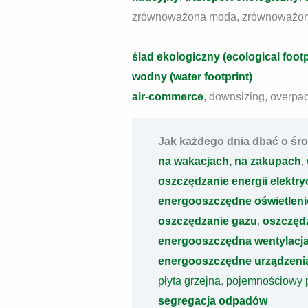
zrównoważona moda, zrównoważone 
ślad ekologiczny (ecological footp
wodny (water footprint)
air-commerce
, downsizing, overpa
Jak każdego dnia dbać o śro
na wakacjach,
na zakupach
,
oszczędzanie energii elektry
energooszczędne oświetleni
oszczędzanie gazu
,
oszczęd
energooszczędna wentylacj
energooszczędne urządzeni
płyta grzejna
,
pojemnościowy 
segregacja odpadów