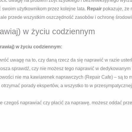
cić uwagę na problem zbyt szybkiego i bezrefleksyjnego wyrzu
ć swoim użytkownikom przez kolejne lata.
Repair
pokazuje, że 
 ale przede wszystkim oszczędność zasobów i ochronę środow
awiaj) w życiu codziennym
rawiaj) w życiu codziennym:
róć uwagę na to, czy daną rzecz da się naprawić w razie uster
 kosza sprawdź, czy nie możesz tego naprawić w dedykowany
owości nie ma kawiarenek naprawczych (Repair Cafe) – są to 
otrzymać porady ekspertów, a wszystko to w przesympatycznej a
ie czegoś naprawiać czy płacić za naprawę, możesz oddać prze