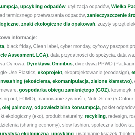
sumpcja
,
upcykling odpadów
, utylizacja odpadów,
Wielka Pa
ład termicznego przetwarzania odpadów,
zanieczyszczenie śr
logiczne
,
znaki ekologiczne dla opakowań
, zużyty sprzęt ele
owe informacje:
ta
, black friday, Clean label, cyber monday, cyfrowy paszport pr
Cycle Assesment, LCA)
, data przydatności do spożycia, data 
tywa Cyfrowa,
Dyrektywa Omnibus
, dyrektywa PPWD (Packagin
gle-Use Plastics,
ekoprojekt
, ekoprojektowanie (ecodesign),
e
nwashing (ekościema, ekomanipulacja, zielone kłamstwo)
,
homeware,
gospodarka obiegu zamkniętego (GOZ)
, kosmetyki 
sing out, FOMO), marnowanie żywności, Nutri-Score (5-Colour N
,
olej palmowy
,
odpowiedzialna konsumpcja
, pakiet odpad
kt ekologiczny (eko), produkt naturalny,
recykling
, redesign, r
ielenia (sharing economy), slow fashion, społeczna lodówka, s
turystyka ekologiczna
,
upcykling
, uwalnianie książek (bookc