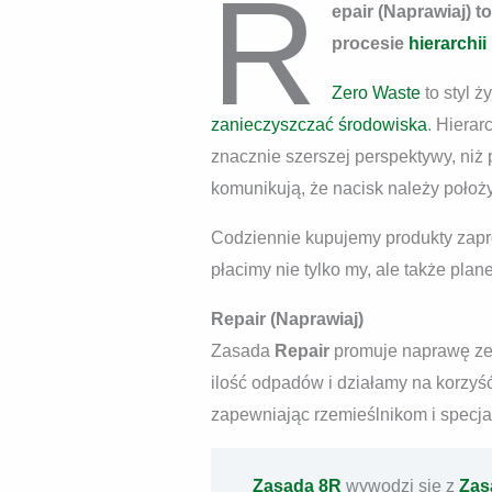
R
epair (Naprawiaj) t
procesie
hierarchi
Zero Waste
to styl 
zanieczyszczać środowiska
. Hierar
znacznie szerszej perspektywy, ni
komunikują, że nacisk należy poło
Codziennie kupujemy produkty zapro
płacimy nie tylko my, ale także plane
Repair (Naprawiaj)
Zasada
Repair
promuje naprawę zep
ilość odpadów i działamy na korzyść
zapewniając rzemieślnikom i specjal
Zasada 8R
wywodzi się z
Zas