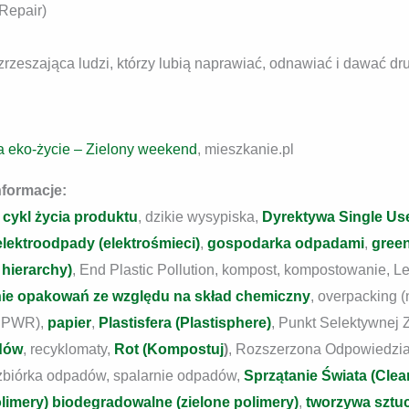
Repair)
zrzeszająca ludzi, którzy lubią naprawiać, odnawiać i dawać 
na eko-życie – Zielony weekend
, mieszkanie.pl
nformacje:
,
cykl życia produktu
, dzikie wysypiska,
Dyrektywa Single Use
elektroodpady (elektrośmieci)
,
gospodarka odpadami
,
gree
hierarchy)
, End Plastic Pollution, kompost, kompostowanie, L
ie opakowań ze względu na skład chemiczny
, overpacking 
PPWR),
papier
,
Plastisfera (Plastisphere)
,
Punkt Selektywnej
dów
, recyklomaty,
Rot (Kompostuj
)
, Rozszerzona Odpowiedzia
 zbiórka odpadów, spalarnie odpadów,
Sprzątanie Świata (Clea
limery) biodegradowalne (zielone polimery)
,
tworzywa sztuc