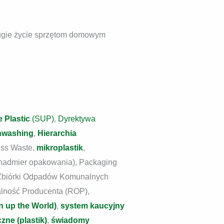
drugie życie sprzętom domowym
 Plastic
(SUP)
,
Dyrektywa
nwashing
,
Hierarchia
ess Waste,
mikroplastik
,
(nadmier opakowania), Packaging
 Zbiórki Odpadów Komunalnych
lność Producenta (ROP),
n up the World)
,
system kaucyjny
zne (plastik)
,
świadomy