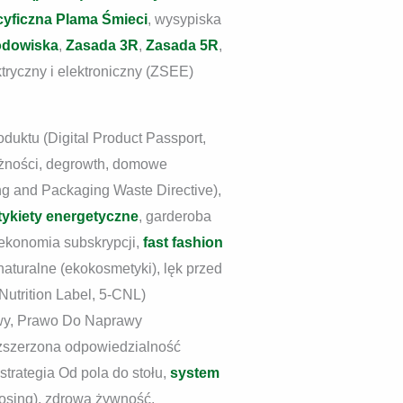
cyficzna Plama Śmieci
, wysypiska
odowiska
,
Zasada 3R
,
Zasada 5R
,
ktryczny i elektroniczny (ZSEE)
oduktu (Digital Product Passport,
ważności, degrowth, domowe
g and Packaging Waste Directive),
tykiety energetyczne
, garderoba
 ekonomia subskrypcji,
fast fashion
naturalne (ekokosmetyki), lęk przed
utrition Label, 5-CNL)
owy, Prawo Do Naprawy
ozszerzona odpowiedzialność
trategia Od pola do stołu,
system
rosing), zdrowa żywność,