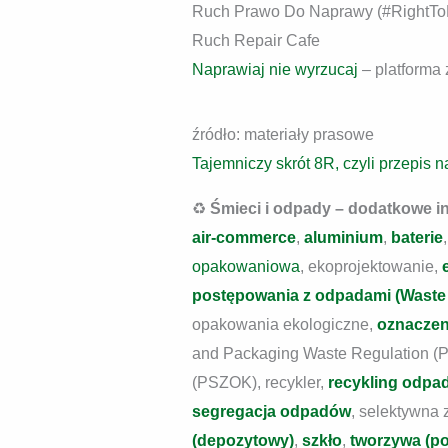
Ruch Prawo Do Naprawy (#RightTo
Ruch Repair Cafe
Naprawiaj nie wyrzucaj
– platforma 
źródło: materiały prasowe
Tajemniczy skrót 8R, czyli przepis 
♻️
Śmieci i odpady – dodatkowe i
air-commerce
,
aluminium
,
baterie
opakowaniowa
, ekoprojektowanie,
postępowania z odpadami (Waste 
opakowania ekologiczne,
oznaczen
and Packaging Waste Regulation (
(PSZOK), recykler,
recykling odpa
segregacja odpadów
, selektywna
(depozytowy)
,
szkło
,
tworzywa (po