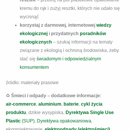
kremu do rąk i zużyj resztki, których nie udało się
wycisnąć
korzystaj z darmowej, internetowej
wiedzy
ekologicznej
i przydatnych
poradników
ekologicznych
– szukaj informacji na tematy
związane z ekologią i ochroną środowiska, żeby
stać się
świadomym i odpowiedzialnym
konsumentem
źródło: materiały prasowe
♻️
Śmieci i odpady – dodatkowe informacje:
air-commerce
,
aluminium
,
baterie
,
cykl życia
produktu
, dzikie wysypiska,
Dyrektywa Single Use
Plastic
(SUP)
,
Dyrektywa opakowaniowa
,
ekoprojektowanie,
elektroodpady (elektrośmieci)
,