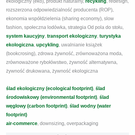
ekologiczny (eko), produkt naturalny,
recykling
, redesign,
rozszerzona odpowiedzialność producenta (ROP),
ekonomia współdzielenia (sharing economy), slow
fashion, społeczna lodówka, strategia Od pola do stołu,
system kaucyjny
,
transport ekologiczny
,
turystyka
ekologiczna
,
upcykling
, uwalnianie książek
(bookcrosing), zdrowa żywność, zrównoważona moda,
zrównoważone rybołówstwo, żywność alternatywna,
żywność drukowana, żywność ekologiczna
ślad ekologiczny (ecological footprint)
,
ślad
środowiskowy (environmental footprint)
,
ślad
węglowy (carbon footprint)
,
ślad wodny (water
footprint)
air-commerce
, downsizing, overpackaging