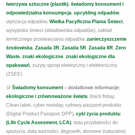
tworzywa sztuczne (plastik)
,
świadomy konsument i
odpowiedzialna konsumpcja
,
upcykling odpadów
,
utylizacja odpadów,
Wielka Pacyficzna Plama Śmieci
,
wysypiska śmieci (składowiska odpadów), zakład
termicznego przetwarzania odpadów,
zanieczyszczenie
środowiska
,
Zasada 3R
,
Zasada 5R
,
Zasada 8R
,
Zero
Waste
,
znaki ekologiczne
,
znaki ekologiczne dla
opakowań
, zużyty sprzęt elektryczny i elektroniczny
(ZSEE)
🛒
Świadomy konsument
– dodatkowe informacje:
ekologiczne i zrównoważone święta
, black friday,
Clean label, cyber monday, cyfrowy paszport produktu
(Digital Product Passport, DPP),
cykl życia produktu
(Life Cycle Assesment, LCA)
, data przydatności do
spożycia, data ważności, degrowth, domowe (naturalne)