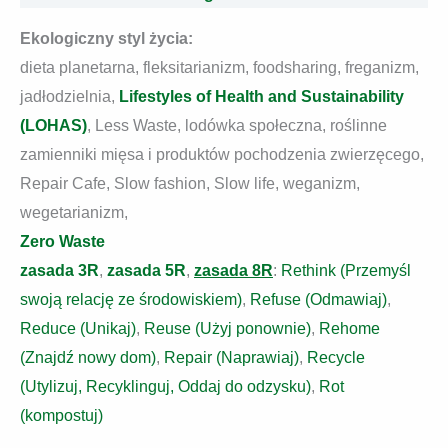
Ekologiczny styl życia:
dieta planetarna, fleksitarianizm, foodsharing, freganizm,
jadłodzielnia,
Lifestyles of Health and Sustainability
(LOHAS)
, Less Waste, lodówka społeczna, roślinne
zamienniki mięsa i produktów pochodzenia zwierzęcego,
Repair Cafe, Slow fashion, Slow life, weganizm,
wegetarianizm,
Zero Waste
zasada 3R
,
zasada 5R
,
zasada 8R
:
Rethink (Przemyśl
swoją relację ze środowiskiem)
,
Refuse (Odmawiaj)
,
Reduce (Unikaj)
,
Reuse (Użyj ponownie)
,
Rehome
(Znajdź nowy dom)
,
Repair (Naprawiaj)
,
Recycle
(Utylizuj, Recyklinguj, Oddaj do odzysku)
,
Rot
(kompostuj)