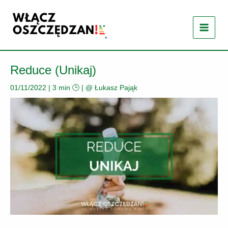
Przejdź
do
treści
Reduce (Unikaj)
01/11/2022
|
3 min 🕒
| @
Łukasz Pająk