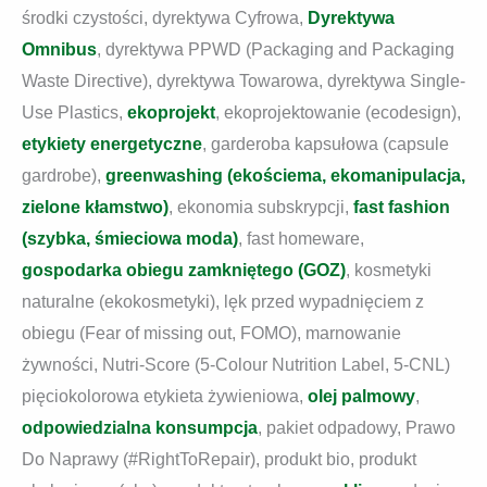
środki czystości, dyrektywa Cyfrowa,
Dyrektywa
Omnibus
, dyrektywa PPWD (Packaging and Packaging
Waste Directive), dyrektywa Towarowa, dyrektywa Single-
Use Plastics,
ekoprojekt
, ekoprojektowanie (ecodesign),
etykiety energetyczne
, garderoba kapsułowa (capsule
gardrobe),
greenwashing (ekościema, ekomanipulacja,
zielone kłamstwo)
, ekonomia subskrypcji,
fast fashion
(szybka, śmieciowa moda)
, fast homeware,
gospodarka obiegu zamkniętego (GOZ)
, kosmetyki
naturalne (ekokosmetyki), lęk przed wypadnięciem z
obiegu (Fear of missing out, FOMO), marnowanie
żywności, Nutri-Score (5-Colour Nutrition Label, 5-CNL)
pięciokolorowa etykieta żywieniowa,
olej palmowy
,
odpowiedzialna konsumpcja
, pakiet odpadowy, Prawo
Do Naprawy (#RightToRepair), produkt bio, produkt