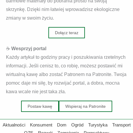
darmowe materiały do pobrania prosto na swoją
skrzynkę. Dzięki nim łatwiej wprowadzisz ekologiczne
zmiany w swoim życiu.
Dołącz teraz
☕
Wesprzyj portal
Każdy artykuł to godziny pracy i poszukiwania rzetelnych
informacji. Jeśli cenisz to, co robię, możesz postawić mi
wirtualną kawę albo zostać Patronem na Patronite. Twoja
pomoc daje mi siłę, by rozwijać portal, a dobra, mocna
kawa wcale nie jest taka zła.
Postaw kawę
Wspieraj na Patronite
Aktualności
Konsument
Dom
Ogród
Turystyka
Transport
OZE
Rozwój
Zagrożenia
Perpsektywy