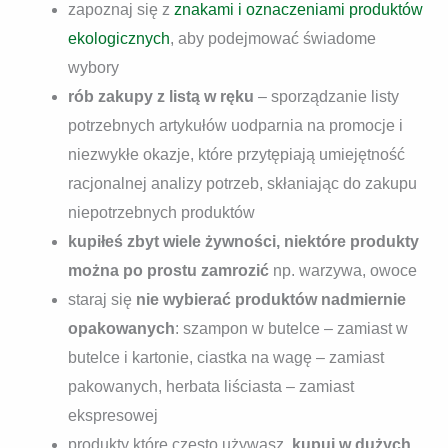
zapoznaj się z
znakami i oznaczeniami produktów
ekologicznych
, aby podejmować świadome
wybory
rób zakupy z listą w ręku
– sporządzanie listy
potrzebnych artykułów uodparnia na promocje i
niezwykłe okazje, które przytępiają umiejętność
racjonalnej analizy potrzeb, skłaniając do zakupu
niepotrzebnych produktów
kupiłeś zbyt wiele żywności, niektóre produkty
można po prostu zamrozić
np. warzywa, owoce
staraj się
nie wybierać produktów nadmiernie
opakowanych
: szampon w butelce – zamiast w
butelce i kartonie, ciastka na wagę – zamiast
pakowanych, herbata liściasta – zamiast
ekspresowej
produkty które często używasz,
kupuj w dużych