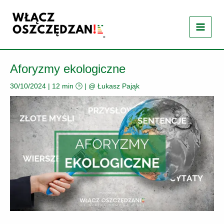
Przejdź
do
treści
Aforyzmy ekologiczne
30/10/2024
|
12 min 🕒
| @
Łukasz Pająk