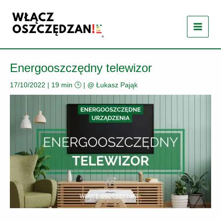
Przejdź
do
treści
Energooszczędny telewizor
17/10/2022
|
19 min 🕒
| @
Łukasz Pająk