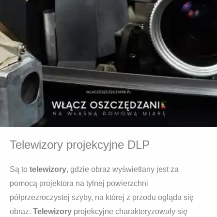
Telewizory projekcyjne DLP
Są to
telewizory
, gdzie obraz wyświetlany jest za
pomocą projektora na tylnej powierzchni
półprzezroczystej szyby, na której z przodu ogląda się
obraz.
Telewizory
projekcyjne charakteryzowały się