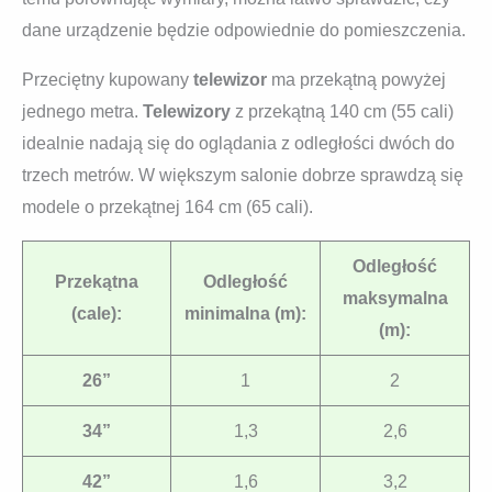
dane urządzenie będzie odpowiednie do pomieszczenia.
Przeciętny kupowany
telewizor
ma przekątną powyżej
jednego metra.
Telewizory
z przekątną 140 cm (55 cali)
idealnie nadają się do oglądania z odległości dwóch do
trzech metrów. W większym salonie dobrze sprawdzą się
modele o przekątnej 164 cm (65 cali).
Odległość
Przekątna
Odległość
maksymalna
(cale):
minimalna (m):
(m):
26”
1
2
34”
1,3
2,6
42”
1,6
3,2