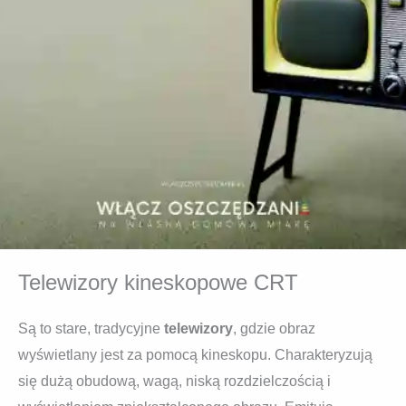
Telewizory kineskopowe CRT
Są to stare, tradycyjne
telewizory
, gdzie obraz
wyświetlany jest za pomocą kineskopu. Charakteryzują
się dużą obudową, wagą, niską rozdzielczością i