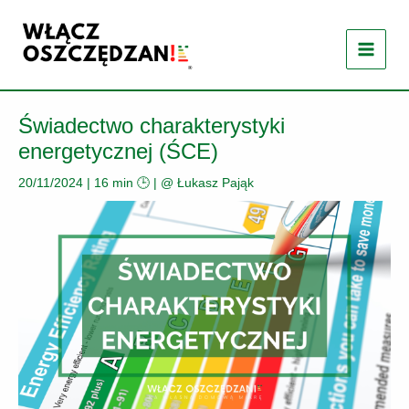
Przejdź
do
treści
Świadectwo charakterystyki
energetycznej (ŚCE)
20/11/2024
|
16 min 🕒
| @
Łukasz Pająk