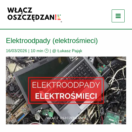
Przejdź
do
treści
Elektroodpady (elektrośmieci)
16/03/2026
|
10 min 🕒
| @
Łukasz Pająk