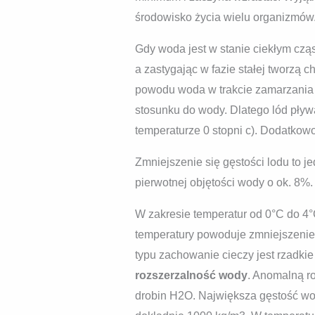
środowisko życia wielu organizmów
Gdy woda jest w stanie ciekłym cząs
a zastygając w fazie stałej tworzą c
powodu woda w trakcie zamarzania z
stosunku do wody. Dlatego lód pły
temperaturze 0 stopni c). Dodatkow
Zmniejszenie się gęstości lodu to 
pierwotnej objętości wody o ok. 8%.
W zakresie temperatur od 0°C do 4°
temperatury powoduje zmniejszenie o
typu zachowanie cieczy jest rzadkie
rozszerzalność wody
. Anomalną r
drobin H2O. Największa gęstość wo