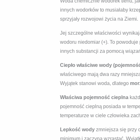
Woda chemicznie wodorek tlenu, jak
innych wodorków to musiałaby krzep
sprzyjały rozwojowi życia na Ziemi.
Jej szczególne właściwości wynika
wodoru niedomiar (+). To powoduje
innych substancji za pomocą wiąz
Ciepło właściwe wody (pojemność
właściwego mają dwa razy mniejszą 
Wyjątek stanowi woda, dlatego
morz
Właściwa pojemność cieplna
każde
pojemność cieplną posiada w temper
temperaturze w ciele człowieka zac
Lepkość wody
zmniejsza się przy o
minimum i zaczyna wzrastać. Wyjątk