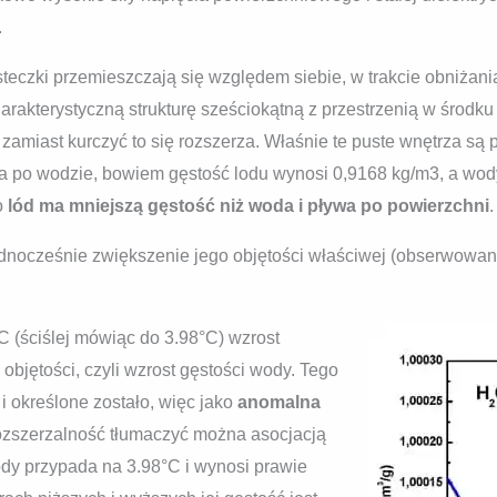
.
teczki przemieszczają się względem siebie, w trakcie obniżania 
harakterystyczną strukturę sześciokątną z przestrzenią w środku
amiast kurczyć to się rozszerza. Właśnie te puste wnętrza są 
wa po wodzie, bowiem gęstość lodu wynosi 0,9168 kg/m3, a wod
o
lód ma mniejszą gęstość niż woda i pływa po powierzchni
.
jednocześnie zwiększenie jego objętości właściwej (obserwowan
C (ściślej mówiąc do 3.98°C) wzrost
bjętości, czyli wzrost gęstości wody. Tego
 i określone zostało, więc jako
anomalna
ozszerzalność tłumaczyć można asocjacją
dy przypada na 3.98°C i wynosi prawie