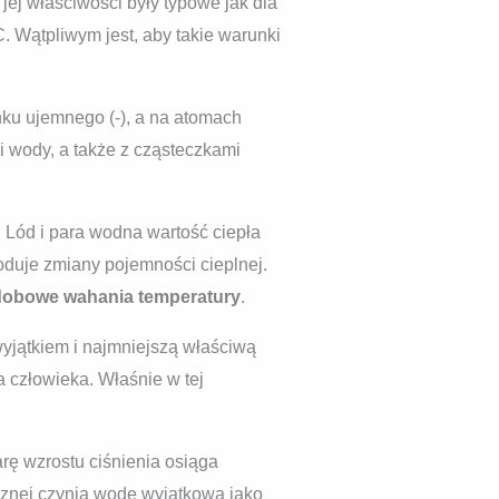
ej właściwości były typowe jak dla
. Wątpliwym jest, aby takie warunki
ku ujemnego (-), a na atomach
 wody, a także z cząsteczkami
. Lód i para wodna wartość ciepła
oduje zmiany pojemności cieplnej.
ą dobowe wahania temperatury
.
wyjątkiem i najmniejszą właściwą
 człowieka. Właśnie w tej
arę wzrostu ciśnienia osiąga
cznej czynią wodę wyjątkową jako