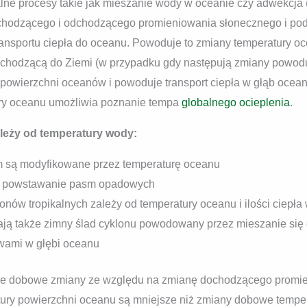
alne procesy takie jak mieszanie wody w oceanie czy adwekcja 
chodzącego i odchodzącego promieniowania słonecznego i po
ansportu ciepła do oceanu. Powoduje to zmiany temperatury oc
chodzącą do Ziemi (w przypadku gdy następują zmiany powoduj
 powierzchni oceanów i powoduje transport ciepła w głąb ocean
ury oceanu umożliwia poznanie tempa
globalnego ocieplenia
.
leży od temperatury wody:
 są modyfikowane przez temperaturę oceanu
a powstawanie pasm opadowych
lonów tropikalnych zależy od temperatury oceanu i ilości ciepła
ają także zimny ślad cyklonu powodowany przez mieszanie się 
wami w głębi oceanu
ne dobowe zmiany ze względu na zmianę dochodzącego promie
ry powierzchni oceanu są mniejsze niż zmiany dobowe temper