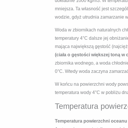
dokładnie 1000 kg/m3. W temperatur
mniejsza. Ta własność jest szczegó
wodzie, gdyż utrudnia zamarzanie w
Woda w zbiornikach naturalnych chł
temperatury 4°C dalsze jej obniżan
mająca największą gęstość (najcięż
(ciała o gęstości większej toną w 
zbiornika wodnego, a woda chłodnie
0°C. Wtedy woda zaczyna zamarzać, 
W końcu na powierzchni wody powsta
temperatura wody 4°C w pobliżu dna
Temperatura powierz
Temperatura powierzchni oceanu (