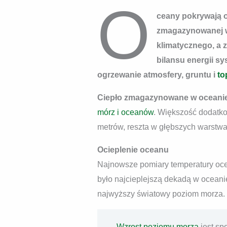
O
ceany pokrywają o
zmagazynowanej w
klimatycznego, a 
bilansu energii s
ogrzewanie atmosfery, gruntu i
to
Ciepło zmagazynowane w oceani
mórz i oceanów
. Większość dodatk
metrów, reszta w głębszych warstwa
Ocieplenie oceanu
Najnowsze pomiary temperatury oce
było najcieplejszą dekadą w ocean
najwyższy światowy poziom morza.
Wzrost poziomu morza
jest s