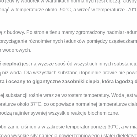
o jedyny wodorek w warunkach normalnych jest cieczą. Gdyby j
nąć w temperaturze około -90°C, a wrzeć w temperaturze -70°C
ją z budowy. Po stronie tlenu mamy zgromadzony nadmiar ładun
 przyciąganie różnoimiennych ładunków pomiędzy cząsteczkami
ań wodorowych.
 cieplna)
jest najwyższe spośród wszystkich innych substancji
niż woda. Dla wszystkich substancji topnienie prawie nie pow
a i oceany to gigantyczne zasobniki ciepła, która łagodz
j substancji rośnie wraz ze wzrostem temperatury. Woda jest 
aturze około 37°C, co odpowiada normalnej temperaturze ciała
hodzą najintensywniej wszystkie reakcje biochemiczne.
bniżaniu ciśnienia w zakresie temperatur poniżej 30°C, a w mi
owo wysokie siły napięcia powierzchniowego i stałej dielektry