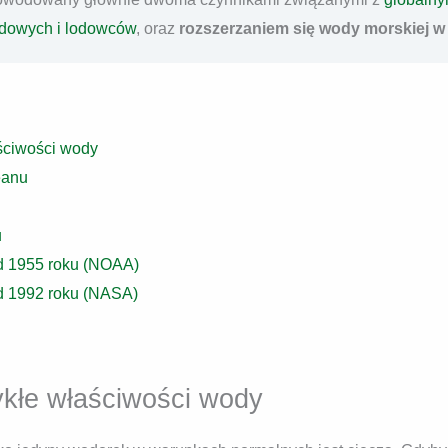
odowych i lodowców
, oraz
rozszerzaniem się wody morskiej w m
ściwości wody
eanu
u
d 1955 roku (NOAA)
d 1992 roku (NASA)
ykłe właściwości wody