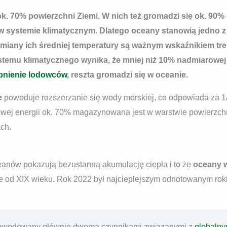
k. 70% powierzchni Ziemi. W nich też gromadzi się ok. 90% 
 systemie klimatycznym. Dlatego oceany stanowią jedno 
zmiany ich średniej temperatury są ważnym wskaźnikiem tre
ystemu klimatycznego wynika, że mniej niż 10% nadmiarowej 
pnienie lodowców
, reszta gromadzi się w oceanie.
e
powoduje rozszerzanie się wody morskiej, co odpowiada za 1
owej energii ok. 70% magazynowana jest w warstwie powierzch
ch.
anów pokazują bezustanną akumulację ciepła i to że
oceany w
ie od XIX wieku. Rok 2022 był najcieplejszym odnotowanym rok
powodowany głównie dwoma czynnikami związanymi z
globalny