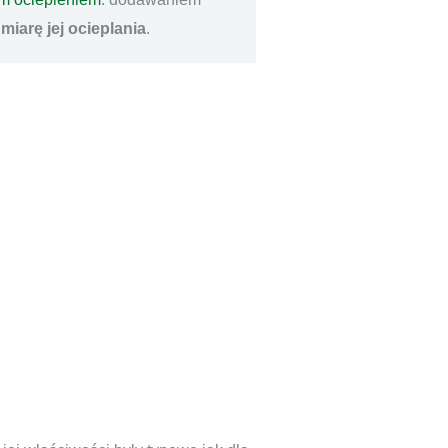
iarę jej ocieplania
.