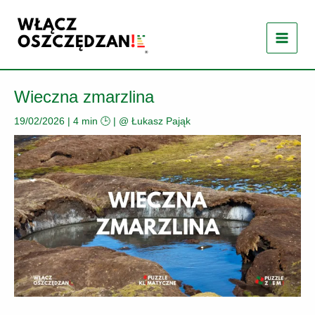
Przejdź
do
treści
Wieczna zmarzlina
19/02/2026
|
4 min 🕒
| @
Łukasz Pająk