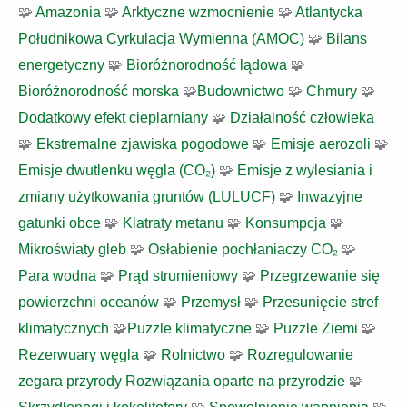
🧩
Amazonia
🧩
Arktyczne wzmocnienie
🧩
Atlantycka
Południkowa Cyrkulacja Wymienna (AMOC)
🧩
Bilans
energetyczny
🧩
Bioróżnorodność lądowa
🧩
Bioróżnorodność morska
🧩
Budownictwo
🧩
Chmury
🧩
Dodatkowy efekt cieplarniany
🧩
Działalność człowieka
🧩
Ekstremalne zjawiska pogodowe
🧩
Emisje aerozoli
🧩
Emisje dwutlenku węgla (CO₂)
🧩
Emisje z wylesiania i
zmiany użytkowania gruntów (LULUCF)
🧩
Inwazyjne
gatunki obce
🧩
Klatraty metanu
🧩
Konsumpcja
🧩
Mikroświaty gleb
🧩
Osłabienie pochłaniaczy CO₂
🧩
Para wodna
🧩
Prąd strumieniowy
🧩
Przegrzewanie się
powierzchni oceanów
🧩
Przemysł
🧩
Przesunięcie stref
klimatycznych
🧩
Puzzle klimatyczne
🧩
Puzzle Ziemi
🧩
Rezerwuary węgla
🧩
Rolnictwo
🧩
Rozregulowanie
zegara przyrody
Rozwiązania oparte na przyrodzie
🧩