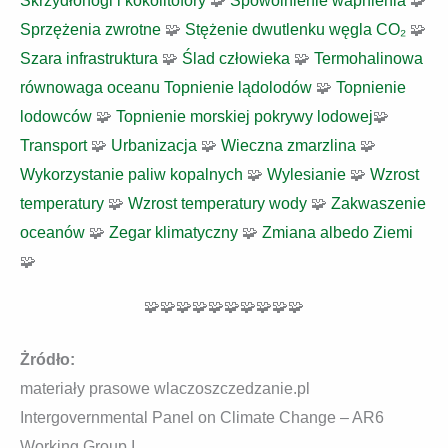
Skrzydłonogi i kokolitofory
🧩
Spowolnienie wapnienia
🧩
Sprzężenia zwrotne
🧩
Stężenie dwutlenku węgla CO₂
🧩
Szara infrastruktura
🧩
Ślad człowieka
🧩
Termohalinowa
równowaga oceanu
Topnienie lądolodów
🧩
Topnienie
lodowców
🧩
Topnienie morskiej pokrywy lodowej
🧩
Transport
🧩
Urbanizacja
🧩
Wieczna zmarzlina
🧩
Wykorzystanie paliw kopalnych
🧩
Wylesianie
🧩
Wzrost
temperatury
🧩
Wzrost temperatury wody
🧩
Zakwaszenie
oceanów
🧩
Zegar klimatyczny
🧩
Zmiana albedo Ziemi
🧩
🧩🧩🧩🧩🧩🧩🧩🧩🧩🧩
Żródło:
materiały prasowe wlaczoszczedzanie.pl
Intergovernmental Panel on Climate Change – AR6
Working Group I