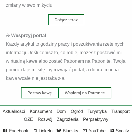
zmiany w swoim życiu.
Dołącz teraz
☕
Wesprzyj portal
Każdy artykuł to godziny pracy i poszukiwania rzetelnych
informacji. Jeśli cenisz to, co robię, możesz postawić mi
wirtualną kawę albo zostać Patronem na Patronite. Twoja
pomoc daje mi siłę, by rozwijać portal, a dobra, mocna
kawa wcale nie jest taka zła.
Postaw kawę
Wspieraj na Patronite
Aktualności
Konsument
Dom
Ogród
Turystyka
Transport
OZE
Rozwój
Zagrożenia
Perpsektywy
Facebook
LinkeIn
Bluesky
YouTube
Spotify