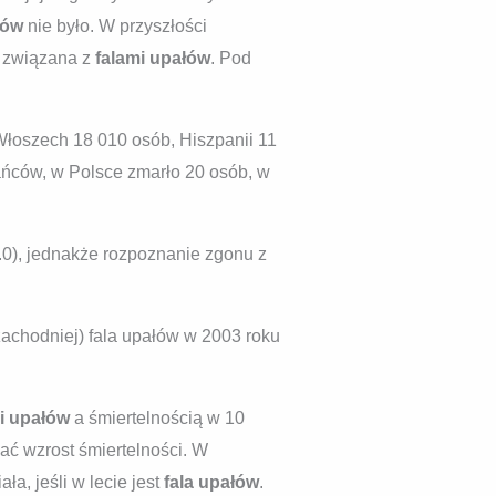
łów
nie było. W przyszłości
e związana z
falami upałów
. Pod
 Włoszech 18 010 osób, Hiszpanii 11
ańców, w Polsce zmarło 20 osób, w
0), jednakże rozpoznanie zgonu z
achodniej) fala upałów w 2003 roku
i upałów
a śmiertelnością w 10
ać wzrost śmiertelności. W
a, jeśli w lecie jest
fala upałów
.