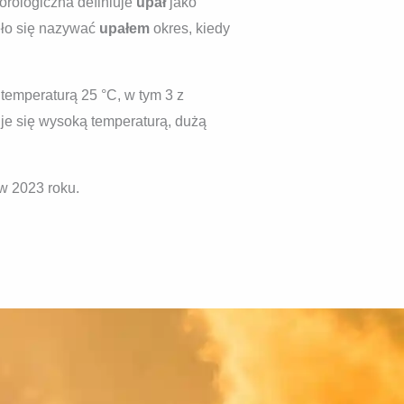
orologiczna definiuje
upał
jako
ęło się nazywać
upałem
okres, kiedy
z temperaturą 25 °C, w tym 3 z
uje się wysoką temperaturą, dużą
w 2023 roku.