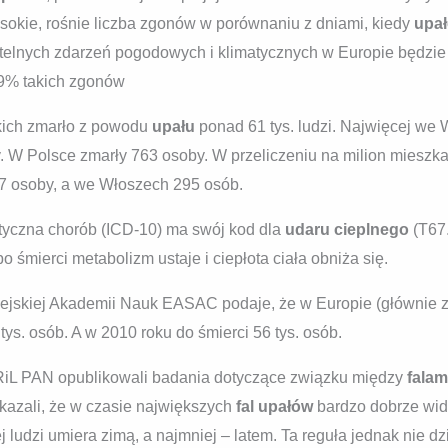
sokie, rośnie liczba zgonów w porównaniu z dniami, kiedy
upa
telnych zdarzeń pogodowych i klimatycznych w Europie będzi
99% takich zgonów
kich zmarło z powodu
upału
ponad 61 tys. ludzi. Najwięcej we
 W Polsce zmarły 763 osoby. W przeliczeniu na milion mieszk
7 osoby, a we Włoszech 295 osób.
tyczna chorób (ICD-10) ma swój kod dla
udaru cieplnego
(T67.
 śmierci metabolizm ustaje i ciepłota ciała obniża się.
pejskiej Akademii Nauk EASAC podaje, że w Europie (głównie z
tys. osób. A w 2010 roku do śmierci 56 tys. osób.
iL PAN opublikowali badania dotyczące związku między
falam
kazali, że w czasie największych
fal upałów
bardzo dobrze wid
ludzi umiera zimą, a najmniej – latem. Ta reguła jednak nie dział