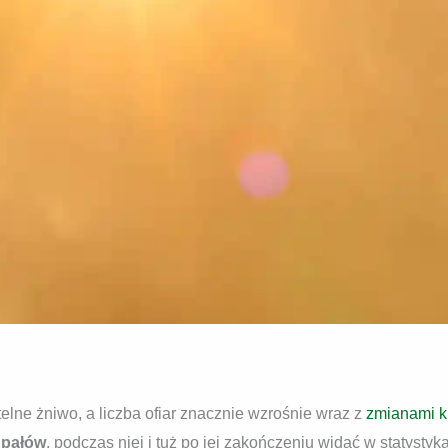
rtelne żniwo, a liczba ofiar znacznie wzrośnie wraz z
zmianami k
upałów
, podczas niej i tuż po jej zakończeniu widać w statystyka