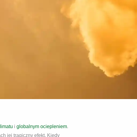
limatu
i
globalnym ociepleniem
.
ch jej tragiczny efekt. Kiedy