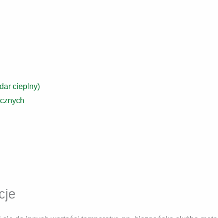
dar cieplny)
ycznych
cje