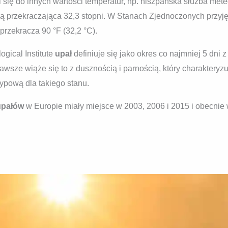
 się do innych wartości temperatur, np. hiszpańska służba mete
urą przekraczająca 32,3 stopni. W Stanach Zjednoczonych przyj
przekracza 90 °F (32,2 °C).
gical Institute
upał
definiuje się jako okres co najmniej 5 dni 
zawsze wiąże się to z dusznością i parnością, który charakteryz
typową dla takiego stanu.
upałów
w Europie miały miejsce w 2003, 2006 i 2015 i obecnie 