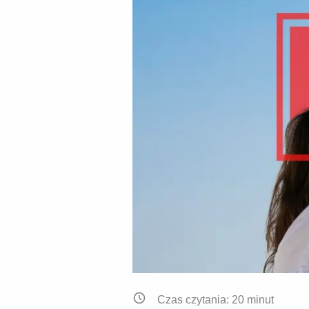
Czas czytania:
20
minut