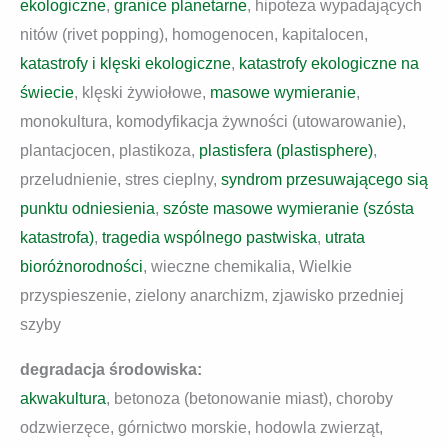
ekologiczne
,
granice planetarne
, hipoteza wypadających
nitów (rivet popping), homogenocen, kapitalocen,
katastrofy i klęski ekologiczne
,
katastrofy ekologiczne na
świecie
, klęski żywiołowe,
masowe wymieranie
,
monokultura, komodyfikacja żywności (utowarowanie),
plantacjocen, plastikoza,
plastisfera (plastisphere)
,
przeludnienie, stres cieplny,
syndrom przesuwającego sią
punktu odniesienia
,
szóste masowe wymieranie (szósta
katastrofa)
,
tragedia wspólnego pastwiska
,
utrata
bioróżnorodności
, wieczne chemikalia, Wielkie
przyspieszenie, zielony anarchizm, zjawisko przedniej
szyby
degradacja środowiska:
akwakultura
, betonoza (betonowanie miast), choroby
odzwierzęce, górnictwo morskie, hodowla zwierząt,