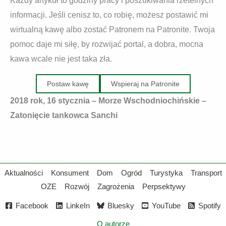
Każdy artykuł to godziny pracy i poszukiwania rzetelnych
informacji. Jeśli cenisz to, co robię, możesz postawić mi
wirtualną kawę albo zostać Patronem na Patronite. Twoja
pomoc daje mi siłę, by rozwijać portal, a dobra, mocna
kawa wcale nie jest taka zła.
Postaw kawę
Wspieraj na Patronite
2018 rok, 16 stycznia – Morze Wschodniochińskie –
Zatonięcie tankowca Sanchi
Aktualności
Konsument
Dom
Ogród
Turystyka
Transport
OZE
Rozwój
Zagrożenia
Perpsektywy
Facebook
LinkeIn
Bluesky
YouTube
Spotify
O autorze