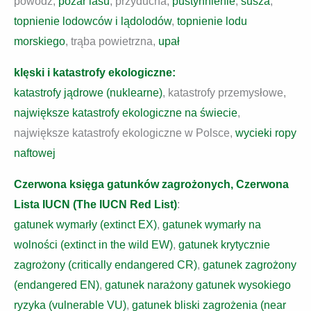
powódź,
pożar lasu
, przyducha,
pustynnienie
,
susza
,
topnienie lodowców i lądolodów
,
topnienie lodu
morskiego
, trąba powietrzna,
upał
klęski i katastrofy ekologiczne:
katastrofy jądrowe (nuklearne)
, katastrofy przemysłowe,
największe katastrofy ekologiczne na świecie
,
największe katastrofy ekologiczne w Polsce,
wycieki ropy
naftowej
Czerwona księga gatunków zagrożonych, Czerwona
Lista IUCN (The IUCN Red List)
:
gatunek wymarły (extinct EX)
,
gatunek wymarły na
wolności (extinct in the wild EW)
,
gatunek krytycznie
zagrożony (critically endangered CR)
,
gatunek zagrożony
(endangered EN)
,
gatunek narażony gatunek wysokiego
ryzyka (vulnerable VU)
,
gatunek bliski zagrożenia (near