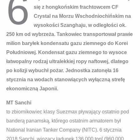
6
się z hongkońskim frachtowcem CF
Crystal na Morzu Wschodniochińskim na
wysokości Szanghaju, w odległości ok.
250 km od wybrzeża. Tankowiec transportował prawie
milion baryłek kondensatu gazu ziemnego do Korei
Południowej. Kondensat gazu ziemnego to wysoce
łatwopalny rodzaj ultralekkiej ropy naftowej, dlatego
p
o kolizji
wybuchł pożar. Jednostka zatonęła 16
stycznia na wodach stanowiących wyłączną strefę
ekonomiczną Japonii.
MT Sanchi
to zbiornikowiec klasy Suezmax pływający ostatnio pod
banderą panamską, którego ostatnim armatorem był
National Iranian Tanker Company (NITC). 6 stycznia
2018 Sanchi, wiozący ładunek 136 000 ton[ (960 000