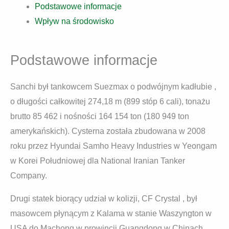
Podstawowe informacje
Wpływ na środowisko
Podstawowe informacje
Sanchi był tankowcem Suezmax o podwójnym kadłubie ,
o długości całkowitej 274,18 m (899 stóp 6 cali), tonażu
brutto 85 462 i nośności 164 154 ton (180 949 ton
amerykańskich). Cysterna została zbudowana w 2008
roku przez Hyundai Samho Heavy Industries w Yeongam
w Korei Południowej dla National Iranian Tanker
Company.
Drugi statek biorący udział w kolizji, CF Crystal , był
masowcem płynącym z Kalama w stanie Waszyngton w
USA do Machong w prowincji Guangdong w Chinach,