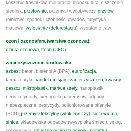
koszenie trawników, melioracja, monokultura, niszczenie
siedlisk,
przełownie
, przemysł wydobywczy,
przyłów
,
rolnictwo, spadek liczebności owadów, turystyka
masowa,
wylesianie (deforestacja)
, wypalanie traw
ozon i ozonosfera (warstwa ozonowa)
:
dziura ozonowa
,
freon (CFC)
zanieczyszczenie środowiska
:
azbest
, beton, bisfenol A (BPA),
eutrofizacja
,
farmaceutyki,
handel emisjami zanieczyszczeń
,
kwaśny
deszcz
,
mikroplastik
,
martwe strefy
, nanoplastik,
neonikotynoidy, niedopałki papierosów, odpady
niebezpieczne, pestycydy, polichlorowane bifenyle
(PCB),
przemysł tekstylny (włókienniczy)
.
sieci widma
,
sinice
, składowiska odpadów (wysypiska śmieci), smog,
sól drogowa,
sztuczne ognie (fajerwerki, petardy)
,