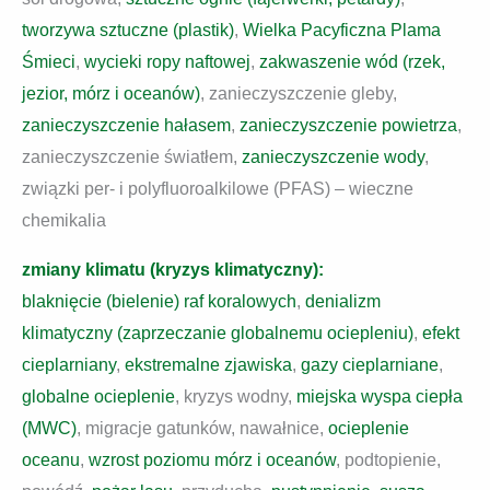
tworzywa sztuczne (plastik)
,
Wielka Pacyficzna Plama
Śmieci
,
wycieki ropy naftowej
,
zakwaszenie wód (rzek,
jezior, mórz i oceanów)
, zanieczyszczenie gleby,
zanieczyszczenie hałasem
,
zanieczyszczenie powietrza
,
zanieczyszczenie światłem,
zanieczyszczenie wody
,
związki per- i polyfluoroalkilowe (PFAS) – wieczne
chemikalia
zmiany klimatu (kryzys klimatyczny):
blaknięcie (bielenie) raf koralowych
,
denializm
klimatyczny (zaprzeczanie globalnemu ociepleniu)
,
efekt
cieplarniany
,
ekstremalne zjawiska
,
gazy cieplarniane
,
globalne ocieplenie
, kryzys wodny,
miejska wyspa ciepła
(MWC)
, migracje gatunków, nawałnice,
ocieplenie
oceanu
,
wzrost poziomu mórz i oceanów
, podtopienie,