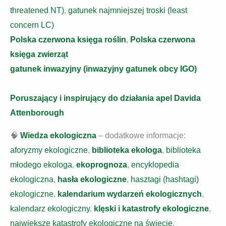
threatened NT)
,
gatunek najmniejszej troski (least
concern LC)
Polska czerwona księga roślin
,
Polska czerwona
księga zwierząt
gatunek inwazyjny (inwazyjny gatunek obcy IGO)
Poruszający i inspirujący do działania apel Davida
Attenborough
🧠
Wiedza ekologiczna
– dodatkowe informacje:
aforyzmy ekologiczne
,
biblioteka ekologa
,
biblioteka
młodego ekologa
,
ekoprognoza
,
encyklopedia
ekologiczna
,
hasła ekologiczne
,
hasztagi (hashtagi)
ekologiczne
,
kalendarium wydarzeń ekologicznych
,
kalendarz ekologiczny
,
klęski i katastrofy ekologiczne
,
największe katastrofy ekologiczne na świecie
,