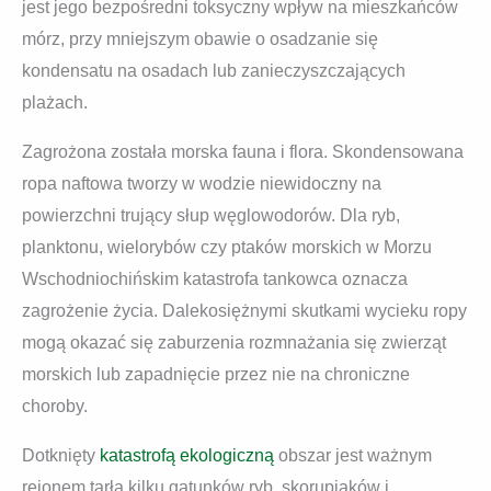
jest jego bezpośredni toksyczny wpływ na mieszkańców
mórz, przy mniejszym obawie o osadzanie się
kondensatu na osadach lub zanieczyszczających
plażach.
Zagrożona została morska fauna i flora. Skondensowana
ropa naftowa tworzy w wodzie niewidoczny na
powierzchni trujący słup węglowodorów. Dla ryb,
planktonu, wielorybów czy ptaków morskich w Morzu
Wschodniochińskim katastrofa tankowca oznacza
zagrożenie życia. Dalekosiężnymi skutkami wycieku ropy
mogą okazać się zaburzenia rozmnażania się zwierząt
morskich lub zapadnięcie przez nie na chroniczne
choroby.
Dotknięty
katastrofą ekologiczną
obszar jest ważnym
rejonem tarła kilku gatunków ryb, skorupiaków i