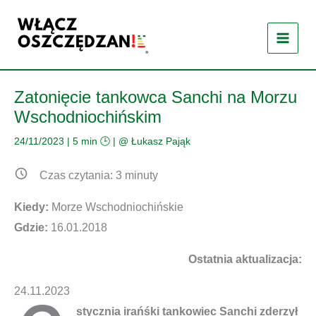
Przejdź
do
treści
Zatonięcie tankowca Sanchi na Morzu
Wschodniochińskim
24/11/2023
|
5 min 🕒
| @
Łukasz Pająk
Czas czytania:
3
minuty
Kiedy:
Morze Wschodniochińskie
Gdzie:
16.01.2018
Ostatnia aktualizacja:
24.11.2023
stycznia irańśki tankowiec Sanchi zderzył