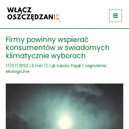
Przejdź
do
treści
Firmy powinny wspierać
konsumentów w świadomych
klimatycznie wyborach
17/07/2022
|
5 min 🕒
| @
Łukasz Pająk
|
zagrożenia
ekologiczne