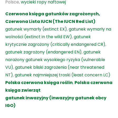
Polsce,
wycieki ropy naftowej
Czerwona księga gatunków zagrożonych,
Czerwona Lista IUCN (The IUCN Red List)
:
gatunek wymarły (extinct EX)
,
gatunek wymarły na
wolności (extinct in the wild EW)
,
gatunek
krytycznie zagrożony (critically endangered CR)
,
gatunek zagrożony (endangered EN)
,
gatunek
narażony gatunek wysokiego ryzyka (vulnerable
VU)
,
gatunek bliski zagrożenia (near threatened
NT)
,
gatunek najmniejszej troski (least concern LC)
Polska czerwona księga roślin
,
Polska czerwona
księga zwierząt
gatunek inwazyjny (inwazyjny gatunek obcy
IGO)