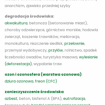
anarchizm, zjawisko przedniej szyby
degradacja środowiska:
akwakultura
, betonoza (betonowanie miast),
choroby odzwierzęce, górnictwo morskie, hodowla
zwierząt, koszenie trawników, melioracja,
monokultura, niszczenie siedlisk,
przełownie
,
przemysł wydobywczy,
przyłów
, rolnictwo, spadek
liczebności owadów, turystyka masowa,
wylesianie
(deforestacja)
, wypalanie traw
ozon i ozonosfera (warstwa ozonowa)
:
dziura ozonowa
,
freon (CFC)
zanieczyszczenie środowiska
:
azbest
, beton, bisfenol A (BPA),
eutrofizacja
,