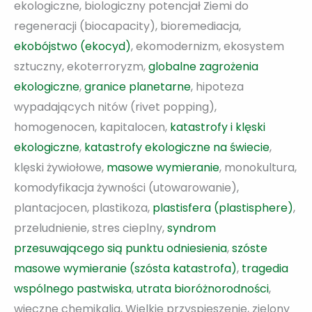
ekologiczne, biologiczny potencjał Ziemi do
regeneracji (biocapacity), bioremediacja,
ekobójstwo (ekocyd)
, ekomodernizm, ekosystem
sztuczny, ekoterroryzm,
globalne zagrożenia
ekologiczne
,
granice planetarne
, hipoteza
wypadających nitów (rivet popping),
homogenocen, kapitalocen,
katastrofy i klęski
ekologiczne
,
katastrofy ekologiczne na świecie
,
klęski żywiołowe,
masowe wymieranie
, monokultura,
komodyfikacja żywności (utowarowanie),
plantacjocen, plastikoza,
plastisfera (plastisphere)
,
przeludnienie, stres cieplny,
syndrom
przesuwającego sią punktu odniesienia
,
szóste
masowe wymieranie (szósta katastrofa)
,
tragedia
wspólnego pastwiska
,
utrata bioróżnorodności
,
wieczne chemikalia, Wielkie przyspieszenie, zielony