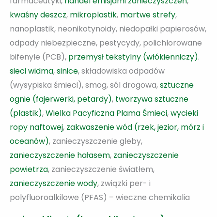
farmaceutyki,
handel emisjami zanieczyszczeń
,
kwaśny deszcz
,
mikroplastik
,
martwe strefy
,
nanoplastik, neonikotynoidy, niedopałki papierosów,
odpady niebezpieczne, pestycydy, polichlorowane
bifenyle (PCB),
przemysł tekstylny (włókienniczy)
.
sieci widma
,
sinice
, składowiska odpadów
(wysypiska śmieci), smog, sól drogowa,
sztuczne
ognie (fajerwerki, petardy)
,
tworzywa sztuczne
(plastik)
,
Wielka Pacyficzna Plama Śmieci
,
wycieki
ropy naftowej
,
zakwaszenie wód (rzek, jezior, mórz i
oceanów)
, zanieczyszczenie gleby,
zanieczyszczenie hałasem
,
zanieczyszczenie
powietrza
, zanieczyszczenie światłem,
zanieczyszczenie wody
, związki per- i
polyfluoroalkilowe (PFAS) – wieczne chemikalia