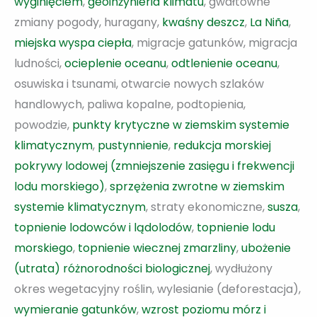
wyginięciem
,
geoinżynieria klimatu
, gwałtowne
zmiany pogody, huragany,
kwaśny deszcz
,
La Niña
,
miejska wyspa ciepła
, migracje gatunków, migracja
ludności,
ocieplenie oceanu
,
odtlenienie oceanu
,
osuwiska i tsunami, otwarcie nowych szlaków
handlowych, paliwa kopalne, podtopienia,
powodzie,
punkty krytyczne w ziemskim systemie
klimatycznym
,
pustynnienie
,
redukcja morskiej
pokrywy lodowej (zmniejszenie zasięgu i frekwencji
lodu morskiego)
,
sprzężenia zwrotne w ziemskim
systemie klimatycznym
, straty ekonomiczne,
susza
,
topnienie lodowców i lądolodów
,
topnienie lodu
morskiego
,
topnienie wiecznej zmarzliny
,
ubożenie
(utrata) różnorodności biologicznej
, wydłużony
okres wegetacyjny roślin, wylesianie (deforestacja),
wymieranie gatunków
,
wzrost poziomu mórz i