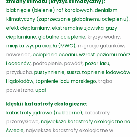
zmiany klimatu (kryzys klimatyczny):
blaknięcie (bielenie) raf koralowych
,
denializm
klimatyczny (zaprzeczanie globalnemu ociepleniu)
,
efekt cieplarniany
,
ekstremalne zjawiska
,
gazy
cieplarniane
,
globalne ocieplenie
, kryzys wodny,
miejska wyspa ciepła (MWC)
, migracje gatunków,
nawałnice,
ocieplenie oceanu
,
wzrost poziomu mórz
i oceanów
, podtopienie, powódź,
pożar lasu
,
przyducha,
pustynnienie
,
susza
,
topnienie lodowców
i lądolodów
,
topnienie lodu morskiego
, trąba
powietrzna,
upał
klęski i katastrofy ekologiczne:
katastrofy jądrowe (nuklearne)
, katastrofy
przemysłowe,
największe katastrofy ekologiczne na
świecie
, największe katastrofy ekologiczne w