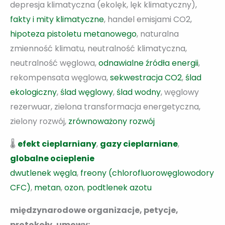
depresja klimatyczna (ekolęk, lęk klimatyczny),
fakty i mity klimatyczne
, handel emisjami CO2,
hipoteza pistoletu metanowego
, naturalna
zmienność klimatu, neutralność klimatyczna,
neutralność węglowa,
odnawialne źródła energii
,
rekompensata węglowa,
sekwestracja CO2
,
ślad
ekologiczny
,
ślad węglowy
,
ślad wodny
, węglowy
rezerwuar, zielona transformacja energetyczna,
zielony rozwój,
zrównoważony rozwój
🌡️
efekt cieplarniany
,
gazy cieplarniane
,
globalne ocieplenie
dwutlenek węgla
,
freony (chlorofluorowęglowodory
CFC)
,
metan
,
ozon
,
podtlenek azotu
międzynarodowe organizacje, petycje,
protokoły, umowy: