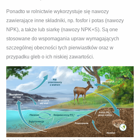
Ponadto w rolnictwie wykorzystuje się nawozy
zawierające inne składniki, np. fosfor i potas (nawozy
NPK), a także lub siarkę (nawozy NPK+S). Są one
stosowane do wspomagania upraw wymagających
szczególnej obecności tych pierwiastków oraz w
przypadku gleb o ich niskiej zawartości.