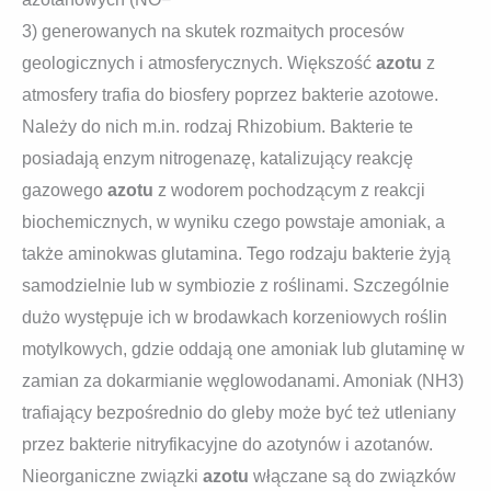
3) generowanych na skutek rozmaitych procesów
geologicznych i atmosferycznych. Większość
azotu
z
atmosfery trafia do biosfery poprzez bakterie azotowe.
Należy do nich m.in. rodzaj Rhizobium. Bakterie te
posiadają enzym nitrogenazę, katalizujący reakcję
gazowego
azotu
z wodorem pochodzącym z reakcji
biochemicznych, w wyniku czego powstaje amoniak, a
także aminokwas glutamina. Tego rodzaju bakterie żyją
samodzielnie lub w symbiozie z roślinami. Szczególnie
dużo występuje ich w brodawkach korzeniowych roślin
motylkowych, gdzie oddają one amoniak lub glutaminę w
zamian za dokarmianie węglowodanami. Amoniak (NH3)
trafiający bezpośrednio do gleby może być też utleniany
przez bakterie nitryfikacyjne do azotynów i azotanów.
Nieorganiczne związki
azotu
włączane są do związków