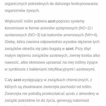
organicznych potrzebnych do dalszego funkcjonowania
organizmów żywych.
Większość roślin pobiera
azot
poprzez systemy
korzeniowe w formie anionów azotynowych (NO−2) i
azotanowych (NO−3) lub kationów amonowych (NH+4).
Glebę, która zawiera odpowiednio wysokie stężenie tych
związków określa się jako bogatą w
azot
. Przy zbyt
małym stężeniu związków azotowych, ziemię trzeba albo
nawozić, albo okresowo uprawiać na niej rośliny żyjące
w symbiozie z bakteriami nitryfikacyjnymi i azotowymi.
Cały
azot
występujący w związkach chemicznych, z
których są zbudowane zwierzęta pochodzi od roślin.
Zwierzęta nie potrafią przekształcać
azotu
z atmosfery w
związki potrzebne im do życia, generują natomiast