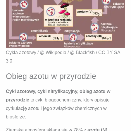
Cykla azotowy / @ Wikipedia / @ Blackfish / CC BY SA
3.0
Obieg azotu w przyrodzie
Cykl azotowy, cykl nitryfikacyjny, obieg azotu w
przyrodzie
to cykl biogeochemiczny, który opisuje
cyrkulację azotu i jego związków chemicznych w
biosferze.
Ziemska atmosfera składa się w 78% z
azotu (N)
i