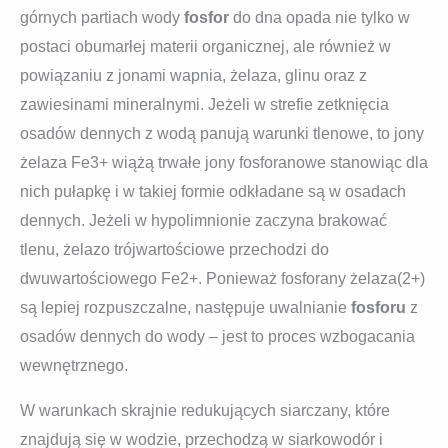
górnych partiach wody
fosfor
do dna opada nie tylko w
postaci obumarłej materii organicznej, ale również w
powiązaniu z jonami wapnia, żelaza, glinu oraz z
zawiesinami mineralnymi. Jeżeli w strefie zetknięcia
osadów dennych z wodą panują warunki tlenowe, to jony
żelaza Fe3+ wiążą trwałe jony fosforanowe stanowiąc dla
nich pułapkę i w takiej formie odkładane są w osadach
dennych. Jeżeli w hypolimnionie zaczyna brakować
tlenu, żelazo trójwartościowe przechodzi do
dwuwartościowego Fe2+. Ponieważ fosforany żelaza(2+)
są lepiej rozpuszczalne, następuje uwalnianie
fosforu
z
osadów dennych do wody – jest to proces wzbogacania
wewnętrznego.
W warunkach skrajnie redukujących siarczany, które
znajdują się w wodzie, przechodzą w siarkowodór i