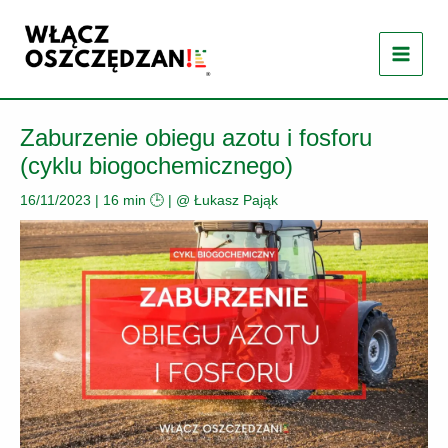
Przejdź
do
treści
Zaburzenie obiegu azotu i fosforu
(cyklu biogochemicznego)
16/11/2023
|
16 min 🕒
| @
Łukasz Pająk