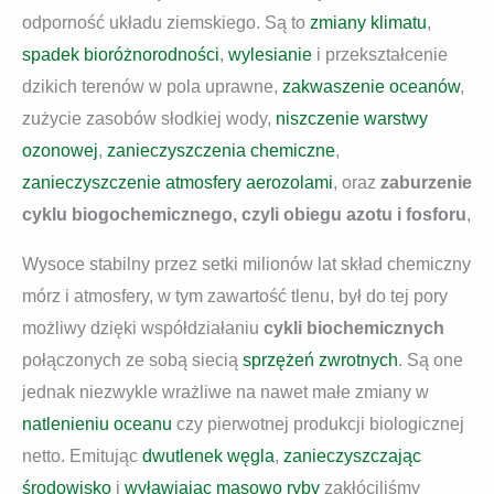
odporność układu ziemskiego. Są to
zmiany klimatu
,
spadek bioróżnorodności
,
wylesianie
i przekształcenie
dzikich terenów w pola uprawne,
zakwaszenie oceanów
,
zużycie zasobów słodkiej wody,
niszczenie warstwy
ozonowej
,
zanieczyszczenia chemiczne
,
zanieczyszczenie atmosfery aerozolami
, oraz
zaburzenie
cyklu biogochemicznego, czyli obiegu azotu i fosforu
,
Wysoce stabilny przez setki milionów lat skład chemiczny
mórz i atmosfery, w tym zawartość tlenu, był do tej pory
możliwy dzięki współdziałaniu
cykli biochemicznych
połączonych ze sobą siecią
sprzężeń zwrotnych
. Są one
jednak niezwykle wrażliwe na nawet małe zmiany w
natlenieniu oceanu
czy pierwotnej produkcji biologicznej
netto. Emitując
dwutlenek węgla
,
zanieczyszczając
środowisko
i
wyławiając masowo ryby
zakłóciliśmy