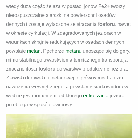
wtedy duża część żelaza w postaci jonów Fe2+ tworzy
nierozpuszczalne siarczki na powierzchni osadów
dennych i zostaje wyłączone ze strącania
fosforu
, nawet
w okresie cyrkulacji. W zdegradowanych jeziorach w
warunkach skrajnie redukujących w osadach dennych
powstaje
metan
. Pęcherze
metanu
unoszące się do góry,
mimo stabilnego uwarstwienia termicznego transportują
znaczne ilości
fosforu
do warstwy produkcyjnej jeziora.
Zjawisko konwekcji metanowej to główny mechanizm
nawożenia wewnętrznego, a powstanie siarkowodoru w
wodzie jest momentem, od którego
eutrofizacja
jeziora
przebiega w sposób lawinowy.