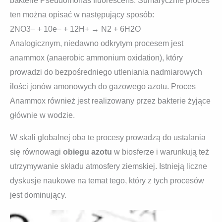
bakterie Pseudomonas fluorescens. Sumarycznie proces
ten można opisać w następujący sposób:
2NO3− + 10e− + 12H+ → N2 + 6H2O
Analogicznym, niedawno odkrytym procesem jest
anammox (anaerobic ammonium oxidation), który
prowadzi do bezpośredniego utleniania nadmiarowych
ilości jonów amonowych do gazowego azotu. Proces
Anammox również jest realizowany przez bakterie żyjące
głównie w wodzie.
W skali globalnej oba te procesy prowadzą do ustalania
się równowagi
obiegu azotu
w biosferze i warunkują też
utrzymywanie składu atmosfery ziemskiej. Istnieją liczne
dyskusje naukowe na temat tego, który z tych procesów
jest dominujący.