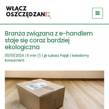
Przejdź
do
treści
Branża związana z e-handlem
staje się coraz bardziej
ekologiczna
30/01/2024
|
5 min 🕒
| @
Łukasz Pająk
|
świadomy
konsument