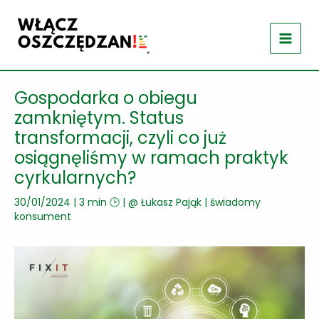
Przejdź
do
treści
Gospodarka o obiegu
zamkniętym. Status
transformacji, czyli co już
osiągnęliśmy w ramach praktyk
cyrkularnych?
30/01/2024
|
3 min 🕒
| @
Łukasz Pająk
|
świadomy
konsument