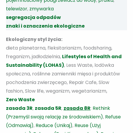
pojemnościowy podgrzewacz do wody
,
pralka
,
telewizor
,
zmywarka
segregacja odpadów
znaki i oznaczenia ekologiczne
Ekologiczny styl życia:
dieta planetarna, fleksitarianizm, foodsharing,
freganizm, jadłodzielnia,
Lifestyles of Health and
Sustainability (LOHAS)
, Less Waste, lodówka
społeczna, roślinne zamienniki mięsa i produktów
pochodzenia zwierzęcego, Repair Cafe, Slow
fashion, Slow life, weganizm, wegetarianizm,
Zero Waste
zasada 3R
,
zasada 5R
,
zasada 8R
:
Rethink
(Przemyśl swoją relację ze środowiskiem)
,
Refuse
(Odmawiaj)
,
Reduce (Unikaj)
,
Reuse (Użyj