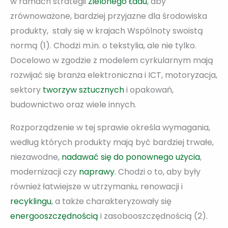
w ramach strategii
Zielonego Ładu
, aby
zrównoważone, bardziej przyjazne dla środowiska
produkty, stały się w krajach Wspólnoty swoistą
normą (1). Chodzi m.in. o tekstylia, ale nie tylko.
Docelowo w zgodzie z modelem cyrkularnym mają
rozwijać się branża elektroniczna i ICT, motoryzacja,
sektory
tworzyw sztucznych
i opakowań,
budownictwo oraz wiele innych.
Rozporządzenie w tej sprawie określa wymagania,
według których produkty mają być bardziej trwałe,
niezawodne,
nadawać się do ponownego użycia
,
modernizacji czy
naprawy
. Chodzi o to, aby były
również łatwiejsze w utrzymaniu, renowacji i
recyklingu
, a także charakteryzowały się
energooszczędnością
i zasobooszczędnością (2).