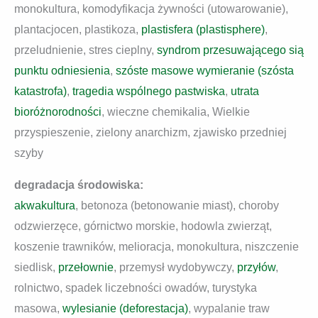
monokultura, komodyfikacja żywności (utowarowanie),
plantacjocen, plastikoza,
plastisfera (plastisphere)
,
przeludnienie, stres cieplny,
syndrom przesuwającego sią
punktu odniesienia
,
szóste masowe wymieranie (szósta
katastrofa)
,
tragedia wspólnego pastwiska
,
utrata
bioróżnorodności
, wieczne chemikalia, Wielkie
przyspieszenie, zielony anarchizm, zjawisko przedniej
szyby
degradacja środowiska:
akwakultura
, betonoza (betonowanie miast), choroby
odzwierzęce, górnictwo morskie, hodowla zwierząt,
koszenie trawników, melioracja, monokultura, niszczenie
siedlisk,
przełownie
, przemysł wydobywczy,
przyłów
,
rolnictwo, spadek liczebności owadów, turystyka
masowa,
wylesianie (deforestacja)
, wypalanie traw