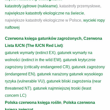
katastrofy jądrowe (nuklearne)
, katastrofy przemysłowe,
największe katastrofy ekologiczne na świecie
,
największe katastrofy ekologiczne w Polsce,
wycieki ropy
naftowej
Czerwona księga gatunków zagrożonych, Czerwona
Lista IUCN (The IUCN Red List)
:
gatunek wymarły (extinct EX)
,
gatunek wymarły na
wolności (extinct in the wild EW)
,
gatunek krytycznie
zagrożony (critically endangered CR)
,
gatunek zagrożony
(endangered EN)
,
gatunek narażony gatunek wysokiego
ryzyka (vulnerable VU)
,
gatunek bliski zagrożenia (near
threatened NT)
,
gatunek najmniejszej troski (least
concern LC)
Polska czerwona księga roślin
,
Polska czerwona
księga zwierząt