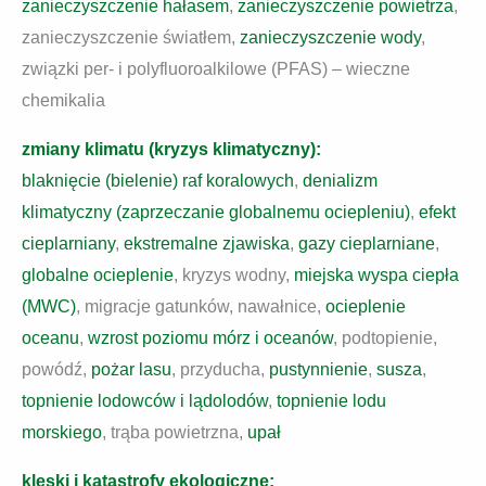
zanieczyszczenie hałasem
,
zanieczyszczenie powietrza
,
zanieczyszczenie światłem,
zanieczyszczenie wody
,
związki per- i polyfluoroalkilowe (PFAS) – wieczne
chemikalia
zmiany klimatu (kryzys klimatyczny):
blaknięcie (bielenie) raf koralowych
,
denializm
klimatyczny (zaprzeczanie globalnemu ociepleniu)
,
efekt
cieplarniany
,
ekstremalne zjawiska
,
gazy cieplarniane
,
globalne ocieplenie
, kryzys wodny,
miejska wyspa ciepła
(MWC)
, migracje gatunków, nawałnice,
ocieplenie
oceanu
,
wzrost poziomu mórz i oceanów
, podtopienie,
powódź,
pożar lasu
, przyducha,
pustynnienie
,
susza
,
topnienie lodowców i lądolodów
,
topnienie lodu
morskiego
, trąba powietrzna,
upał
klęski i katastrofy ekologiczne: