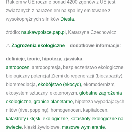
Rakiem w UE rocznie ponad 4200 zgonów z UE jest
związanych z narażeniem na spaliny emitowane z
wysokoprężnych silników
Diesla
.
źródło:
naukawpolsce.pap.pl
, Katarzyna Czechowicz
⚠️
Zagrożenia ekologiczne
– dodatkowe informacje:
definicje, teorie, hipotezy, zjawiska:
antropocen
, antropopresja, bezpieczeństwo ekologiczne,
biologiczny potencjał Ziemi do regeneracji (biocapacity),
bioremediacja,
ekobójstwo (ekocyd)
, ekomodernizm,
ekosystem sztuczny, ekoterroryzm,
globalne zagrożenia
ekologiczne
,
granice planetarne
, hipoteza wypadających
nitów (rivet popping), homogenocen, kapitalocen,
katastrofy i klęski ekologiczne
,
katastrofy ekologiczne na
świecie
, klęski żywiołowe,
masowe wymieranie
,