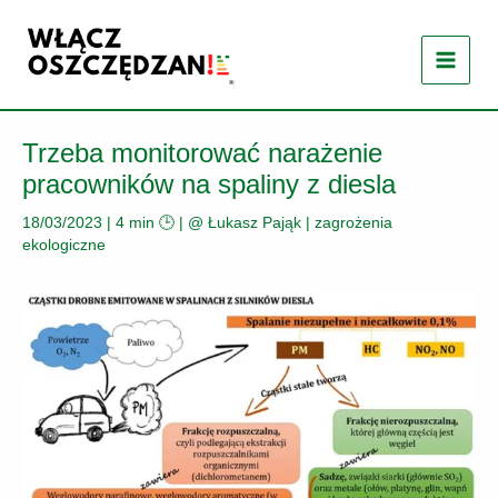
Przejdź
do
treści
Trzeba monitorować narażenie
pracowników na spaliny z diesla
18/03/2023
|
4 min 🕒
| @
Łukasz Pająk
|
zagrożenia
ekologiczne