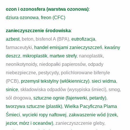
ozon i ozonosfera (warstwa ozonowa)
:
dziura ozonowa
,
freon (CFC)
zanieczyszczenie środowiska
:
azbest
, beton, bisfenol A (BPA),
eutrofizacja
,
farmaceutyki,
handel emisjami zanieczyszczeń
,
kwaśny
deszcz
,
mikroplastik
,
martwe strefy
, nanoplastik,
neonikotynoidy, niedopałki papierosów, odpady
niebezpieczne, pestycydy, polichlorowane bifenyle
(PCB),
przemysł tekstylny (włókienniczy)
.
sieci widma
,
sinice
, składowiska odpadów (wysypiska śmieci), smog,
sól drogowa,
sztuczne ognie (fajerwerki, petardy)
,
tworzywa sztuczne (plastik)
,
Wielka Pacyficzna Plama
Śmieci
,
wycieki ropy naftowej
,
zakwaszenie wód (rzek,
jezior, mórz i oceanów)
, zanieczyszczenie gleby,