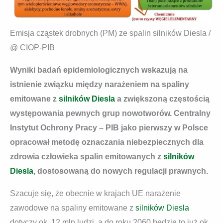
Emisja cząstek drobnych (PM) ze spalin silników Diesla /
@ CIOP-PIB
Wyniki badań epidemiologicznych wskazują na
istnienie związku między narażeniem na spaliny
emitowane z
silników Diesla
a zwiększoną częstością
występowania pewnych grup nowotworów. Centralny
Instytut Ochrony Pracy – PIB jako pierwszy w Polsce
opracował metodę oznaczania niebezpiecznych dla
zdrowia człowieka spalin emitowanych z
silników
Diesla
, dostosowaną do nowych regulacji prawnych.
Szacuje się, że obecnie w krajach UE narażenie
zawodowe na spaliny emitowane z
silników Diesla
dotyczy ok. 12 mln ludzi, a do roku 2060 będzie to już ok.