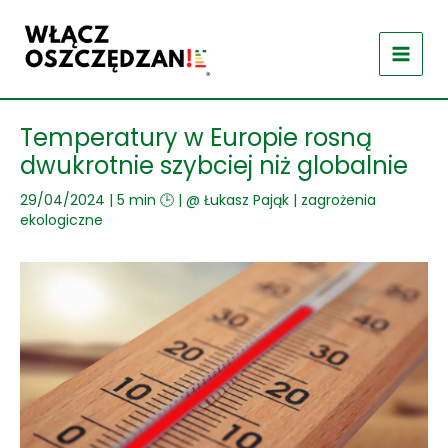
Przejdź
do
treści
Temperatury w Europie rosną
dwukrotnie szybciej niż globalnie
29/04/2024
|
5 min 🕒
| @
Łukasz Pająk
|
zagrożenia
ekologiczne