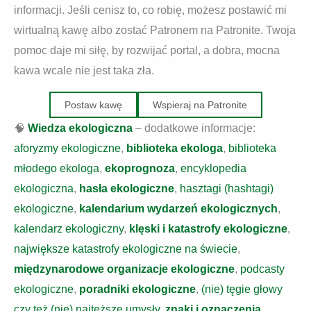
informacji. Jeśli cenisz to, co robię, możesz postawić mi
wirtualną kawę albo zostać Patronem na Patronite. Twoja
pomoc daje mi siłę, by rozwijać portal, a dobra, mocna
kawa wcale nie jest taka zła.
Postaw kawę
Wspieraj na Patronite
🧠
Wiedza ekologiczna
– dodatkowe informacje:
aforyzmy ekologiczne
,
biblioteka ekologa
,
biblioteka
młodego ekologa
,
ekoprognoza
,
encyklopedia
ekologiczna
,
hasła ekologiczne
,
hasztagi (hashtagi)
ekologiczne
,
kalendarium wydarzeń ekologicznych
,
kalendarz ekologiczny
,
klęski i katastrofy ekologiczne
,
największe katastrofy ekologiczne na świecie
,
międzynarodowe organizacje ekologiczne
,
podcasty
ekologiczne
,
poradniki ekologiczne
,
(nie) tęgie głowy
czy też (nie) najtęższe umysły
,
znaki i oznaczenia