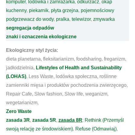
komputer
,
lodówka i zamrażarka
,
odkurzacz
,
okap
kuchenny
,
piekarnik
,
płyta grzejna
,
pojemnościowy
podgrzewacz do wody
,
pralka
,
telewizor
,
zmywarka
segregacja odpadów
znaki i oznaczenia ekologiczne
Ekologiczny styl życia:
dieta planetarna, fleksitarianizm, foodsharing, freganizm,
jadłodzielnia,
Lifestyles of Health and Sustainability
(LOHAS)
, Less Waste, lodówka społeczna, roślinne
zamienniki mięsa i produktów pochodzenia zwierzęcego,
Repair Cafe, Slow fashion, Slow life, weganizm,
wegetarianizm,
Zero Waste
zasada 3R
,
zasada 5R
,
zasada 8R
:
Rethink (Przemyśl
swoją relację ze środowiskiem)
,
Refuse (Odmawiaj)
,