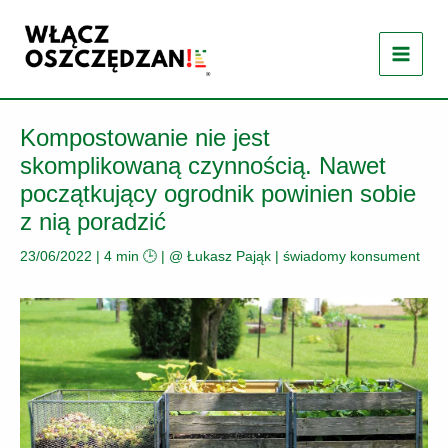
Przejdź
do
treści
Kompostowanie nie jest
skomplikowaną czynnością. Nawet
początkujący ogrodnik powinien sobie
z nią poradzić
23/06/2022
|
4 min 🕒
| @
Łukasz Pająk
|
świadomy konsument