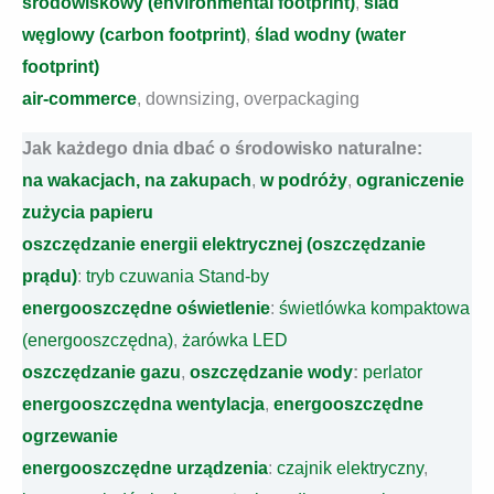
środowiskowy (environmental footprint)
,
ślad
węglowy (carbon footprint)
,
ślad wodny (water
footprint)
air-commerce
, downsizing, overpackaging
Jak każdego dnia dbać o środowisko naturalne:
na wakacjach,
na zakupach
,
w podróży
,
ograniczenie
zużycia papieru
oszczędzanie energii elektrycznej (oszczędzanie
prądu)
:
tryb czuwania Stand-by
energooszczędne oświetlenie
:
świetlówka kompaktowa
(energooszczędna)
,
żarówka LED
oszczędzanie gazu
,
oszczędzanie wody
:
perlator
energooszczędna wentylacja
,
energooszczędne
ogrzewanie
energooszczędne urządzenia
:
czajnik elektryczny
,