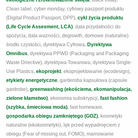
Clean label, cyber monday, cyfrowy paszport produktu
(Digital Product Passport, DPP),
cykl życia produktu
(Life Cycle Assesment, LCA)
, data przydatności do
spożycia, data ważności, degrowth, domowe (naturalne)
środki czystości, dyrektywa Cyfrowa,
Dyrektywa
Omnibus
, dyrektywa PPWD (Packaging and Packaging
Waste Directive), dyrektywa Towarowa, dyrektywa Single-
Use Plastics,
ekoprojekt
, ekoprojektowanie (ecodesign),
etykiety energetyczne
, garderoba kapsułowa (capsule
gardrobe),
greenwashing (ekościema, ekomanipulacja,
zielone kłamstwo)
, ekonomia subskrypcji,
fast fashion
(szybka, śmieciowa moda)
, fast homeware,
gospodarka obiegu zamkniętego (GOZ)
, kosmetyki
naturalne (ekokosmetyki), lęk przed wypadnięciem z
obiegu (Fear of missing out, FOMO), marnowanie