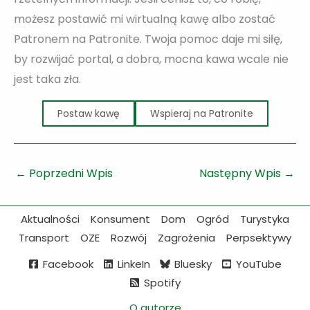
możesz postawić mi wirtualną kawę albo zostać
Patronem na Patronite. Twoja pomoc daje mi siłę,
by rozwijać portal, a dobra, mocna kawa wcale nie
jest taka zła.
Postaw kawę
Wspieraj na Patronite
←
Poprzedni Wpis
Następny Wpis
→
Aktualności
Konsument
Dom
Ogród
Turystyka
Transport
OZE
Rozwój
Zagrożenia
Perpsektywy
Facebook
LinkeIn
Bluesky
YouTube
Spotify
O autorze