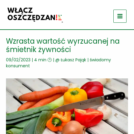
Przejdź
do
treści
Wzrasta wartość wyrzucanej na
śmietnik żywności
09/02/2023
|
4 min 🕒
| @
Łukasz Pająk
|
świadomy
konsument