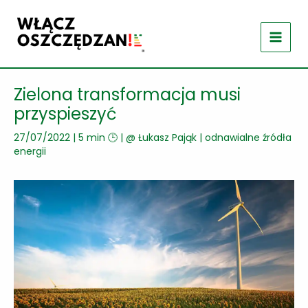
Przejdź
do
treści
Zielona transformacja musi
przyspieszyć
27/07/2022
|
5 min 🕒
| @
Łukasz Pająk
|
odnawialne źródła
energii