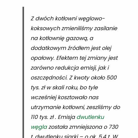
Z dwóch kotłowni węglowo-
koksowych zmieniliśmy zasilanie
na kotłownię gazową, a
dodatkowym źródłem jest olej
opałowy. Efektem tej zmiany jest
zarówno redukcja emisji, jak i
oszczędności. Z kwoty około 500
tys. zł w skali roku, bo tyle
wcześniej kosztowało nas
utrzymanie kotłowni, zeszliśmy do
110 tys. zł . Emisja
dwutlenku
węgla
została zmniejszona o 730
t, dwutlenku siarki – o ok. 5,4 t. W