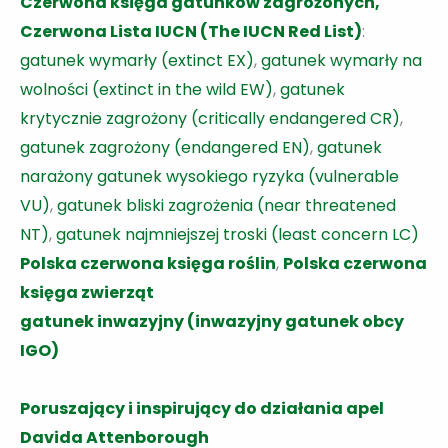
Czerwona księga gatunków zagrożonych,
Czerwona Lista IUCN (The IUCN Red List)
:
gatunek wymarły (extinct EX)
,
gatunek wymarły na
wolności (extinct in the wild EW)
,
gatunek
krytycznie zagrożony (critically endangered CR)
,
gatunek zagrożony (endangered EN)
,
gatunek
narażony gatunek wysokiego ryzyka (vulnerable
VU)
,
gatunek bliski zagrożenia (near threatened
NT)
,
gatunek najmniejszej troski (least concern LC)
Polska czerwona księga roślin
,
Polska czerwona
księga zwierząt
gatunek inwazyjny (inwazyjny gatunek obcy
IGO)
Poruszający i inspirujący do działania apel
Davida Attenborough