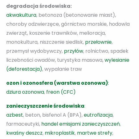
degradacja środowiska:
akwakultura
, betonoza (betonowanie miast),
choroby odzwierzęce, górnictwo morskie, hodowla
zwierząt, koszenie trawników, melioracja,
monokultura, niszczenie siedlisk,
przełownie
,
przemysł wydobywczy,
przyłów
, rolnictwo, spadek
liczebności owadów, turystyka masowa,
wylesianie
(deforestacja)
, wypalanie traw
ozon i ozonosfera (warstwa ozonowa)
:
dziura ozonowa
,
freon (CFC)
zanieczyszczenie środowiska
:
azbest
, beton, bisfenol A (BPA),
eutrofizacja
,
farmaceutyki,
handel emisjami zanieczyszczeń
,
kwaśny deszcz
,
mikroplastik
,
martwe strefy
,