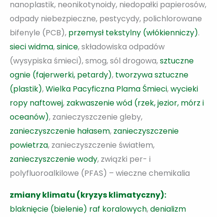
nanoplastik, neonikotynoidy, niedopałki papierosów,
odpady niebezpieczne, pestycydy, polichlorowane
bifenyle (PCB),
przemysł tekstylny (włókienniczy)
.
sieci widma
,
sinice
, składowiska odpadów
(wysypiska śmieci), smog, sól drogowa,
sztuczne
ognie (fajerwerki, petardy)
,
tworzywa sztuczne
(plastik)
,
Wielka Pacyficzna Plama Śmieci
,
wycieki
ropy naftowej
,
zakwaszenie wód (rzek, jezior, mórz i
oceanów)
, zanieczyszczenie gleby,
zanieczyszczenie hałasem
,
zanieczyszczenie
powietrza
, zanieczyszczenie światłem,
zanieczyszczenie wody
, związki per- i
polyfluoroalkilowe (PFAS) – wieczne chemikalia
zmiany klimatu (kryzys klimatyczny):
blaknięcie (bielenie) raf koralowych
,
denializm