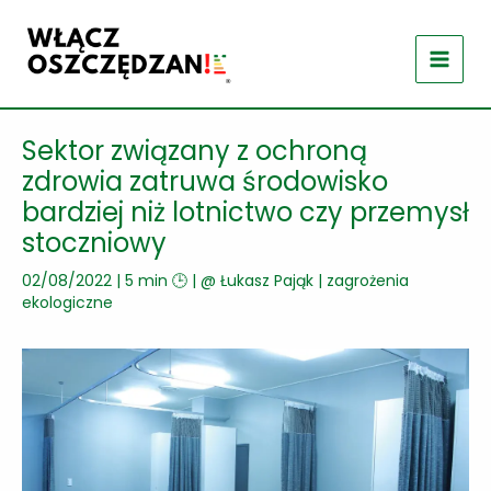
Przejdź
do
treści
Sektor związany z ochroną
zdrowia zatruwa środowisko
bardziej niż lotnictwo czy przemysł
stoczniowy
02/08/2022
|
5 min 🕒
| @
Łukasz Pająk
|
zagrożenia
ekologiczne