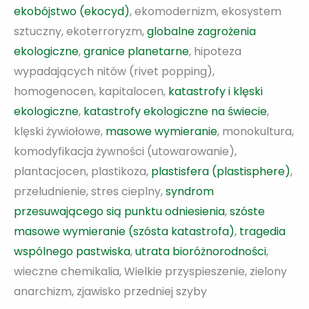
ekobójstwo (ekocyd)
, ekomodernizm, ekosystem
sztuczny, ekoterroryzm,
globalne zagrożenia
ekologiczne
,
granice planetarne
, hipoteza
wypadających nitów (rivet popping),
homogenocen, kapitalocen,
katastrofy i klęski
ekologiczne
,
katastrofy ekologiczne na świecie
,
klęski żywiołowe,
masowe wymieranie
, monokultura,
komodyfikacja żywności (utowarowanie),
plantacjocen, plastikoza,
plastisfera (plastisphere)
,
przeludnienie, stres cieplny,
syndrom
przesuwającego sią punktu odniesienia
,
szóste
masowe wymieranie (szósta katastrofa)
,
tragedia
wspólnego pastwiska
,
utrata bioróżnorodności
,
wieczne chemikalia, Wielkie przyspieszenie, zielony
anarchizm, zjawisko przedniej szyby