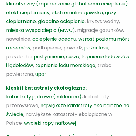
klimatyczny (zaprzeczanie globalnemu ociepleniu)
,
efekt cieplarniany
,
ekstremalne zjawiska
,
gazy
cieplarniane
,
globalne ocieplenie
, kryzys wodny,
miejska wyspa ciepła (MWC)
, migracje gatunków,
nawałnice,
ocieplenie oceanu
,
wzrost poziomu mórz
i oceanów
, podtopienie, powódź,
pożar lasu
,
przyducha,
pustynnienie
,
susza
,
topnienie lodowców
i lądolodów
,
topnienie lodu morskiego
, trąba
powietrzna,
upał
klęski i katastrofy ekologiczne:
katastrofy jądrowe (nuklearne)
, katastrofy
przemysłowe,
największe katastrofy ekologiczne na
świecie
, największe katastrofy ekologiczne w
Polsce,
wycieki ropy naftowej