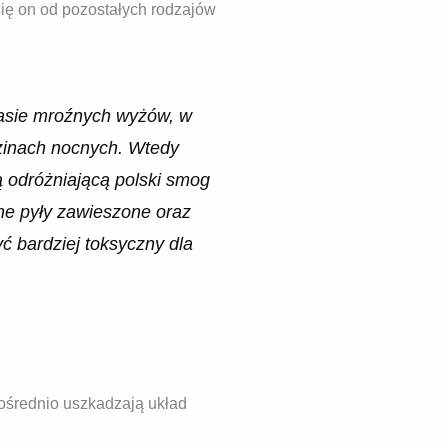
 się on od pozostałych rodzajów
zasie mroźnych wyżów, w
dzinach nocnych. Wtedy
ą odróżniającą polski smog
ne pyły zawieszone oraz
ć bardziej toksyczny dla
ośrednio uszkadzają układ