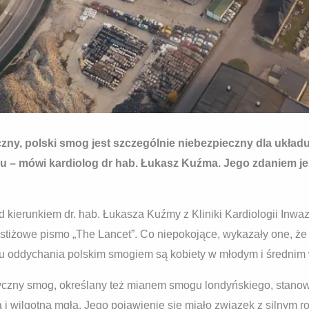
zny, polski smog jest szczególnie niebezpieczny dla układu
u – mówi kardiolog dr hab. Łukasz Kuźma. Jego zdaniem je
d kierunkiem dr. hab. Łukasza Kuźmy z Kliniki Kardiologii Inw
estiżowe pismo „The Lancet”. Co niepokojące, wykazały one, że
ku oddychania polskim smogiem są kobiety w młodym i średnim 
czny smog, określany też mianem smogu londyńskiego, stanow
 i wilgotną mgłą. Jego pojawienie się miało związek z silnym 