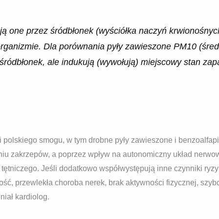
ą one przez śródbłonek (wyściółka naczyń krwionośnych)
organizmie. Dla porównania pyły zawieszone PM10 (śred
śródbłonek, ale indukują (wywołują) miejscowy stan zap
i polskiego smogu, w tym drobne pyły zawieszone i benzoalfapi
aniu zakrzepów, a poprzez wpływ na autonomiczny układ nerw
 tętniczego. Jeśli dodatkowo współwystępują inne czynniki ryzy
yłość, przewlekła choroba nerek, brak aktywności fizycznej, szy
iał kardiolog.