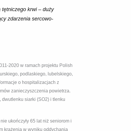
 tętniczego krwi – duży
ący zdarzenia sercowo-
011-2020 w ramach projektu Polish
skiego, podlaskiego, lubelskiego,
ormacje o hospitalizacjach z
mów zanieczyszczenia powietrza.
wutlenku siarki (SO2) i tlenku
nie ukończyły 65 lat niż seniorom i
em krążenia w wyniku oddychania