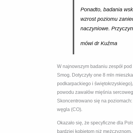
Ponadto, badania wska
wzrost poziomu zanie
naczyniowe. Przyczyn
mówi dr Kuźma
W najnowszym badaniu zespół pod k
Smog. Dotyczyły one 8 mln mieszka
podkarpackiego i świętokrzyskiego),
powodu zawałów mięśnia sercowego
Skoncentrowano się na poziomach: p
węgla (CO).
Okazało się, że specyficzne dla Pol
bardziej kobietom niż mężczyznom. 