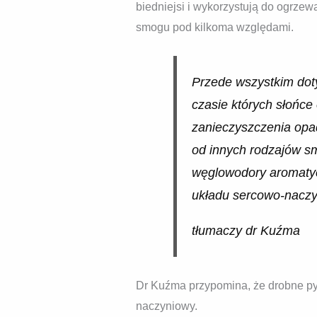
biedniejsi i wykorzystują do ogrzew
smogu pod kilkoma względami.
Przede wszystkim doty
czasie których słońce
zanieczyszczenia opad
od innych rodzajów sm
węglowodory aromatycz
układu sercowo-naczy
tłumaczy dr Kuźma
Dr Kuźma przypomina, że drobne pył
naczyniowy.