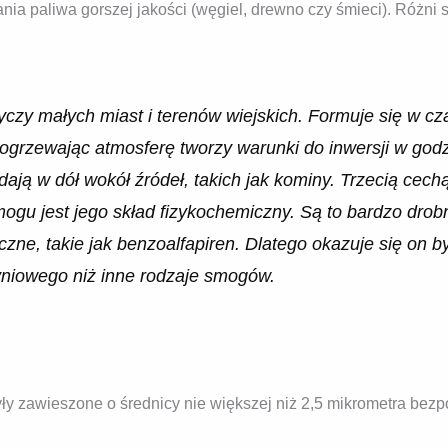
ania paliwa gorszej jakości (węgiel, drewno czy śmieci). Różni
czy małych miast i terenów wiejskich. Formuje się w c
 ogrzewając atmosferę tworzy warunki do inwersji w go
ają w dół wokół źródeł, takich jak kominy. Trzecią cech
ogu jest jego skład fizykochemiczny. Są to bardzo drob
ne, takie jak benzoalfapiren. Dlatego okazuje się on by
niowego niż inne rodzaje smogów.
y zawieszone o średnicy nie większej niż 2,5 mikrometra bezp