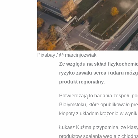
Pixabay / @ marcinjozwiak
Ze względu na skład fizykochemic
ryzyko zawału serca i udaru mózg
produkt regionalny.
Potwierdzają to badania zespołu po
Białymstoku, które opublikowało pr
kłopoty z układem krążenia w wyni
Łukasz Kuźma przypomina, że klasy
produktów spalania węgla z chłodną