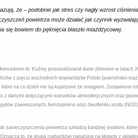
zują, że – podobnie jak stres czy nagły wzrost ciśnienia
czyszczeń powietrza może działać jak czynnik wyzwalaj
ia się bowiem do pęknięcia blaszki miażdżycowej.
ierunkiem dr. Kuźmy przeanalizował dane zbierane w latach 2
ńców z pięciu wschodnich województw Polski (warmińsko-mazur
 które na co dzień nie są kojarzone ze smogiem. Zestawiono inf
 z danymi dotyczącymi warunków atmosferycznych oraz pozio
yłów zawieszonych, benzopirenu oraz dwutlenku azotu (NO2), d
ski zanieczyszczenia powietrza szkodzą bardziej osobom, które 
Oznacza to, że grupą najbardziej narażoną na kłopoty z układ