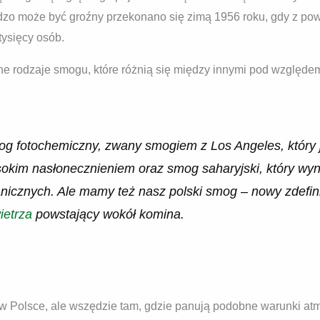
ardzo może być groźny przekonano się zimą 1956 roku, gdy z p
 tysięcy osób.
e rodzaje smogu, które różnią się między innymi pod względe
g fotochemiczny, zwany smogiem z Los Angeles, który j
kim nasłonecznieniem oraz smog saharyjski, który wyn
nicznych. Ale mamy też nasz polski smog – nowy zdefin
ietrza
powstający wokół komina.
w Polsce, ale wszędzie tam, gdzie panują podobne warunki at