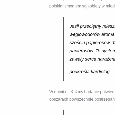
polskim smogiem są kobiety w młod
Jeśli przeciętny mies
węglowodorów aromaty
sześciu papierosów. T
papierosów. To syste
zawały serca narażeni
podkreśla kardiolog
W opinii dr. Kuźmy badanie potwier
obszarach powszechnie postrzegany