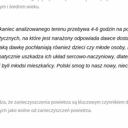
ym i średnim wieku.
zkaniec analizowanego terenu przebywa 4-6 godzin na p
cznych, na które jest narażony odpowiada dawce dosta
aką dawkę pochłaniają również dzieci czy młode osoby, k
matycznie uszkadza ich układ sercowo-naczyniowy, dlat
 byli młodsi mieszkańcy. Polski smog to nasz nowy, niec
dza, że zanieczyszczenia powietrza są kluczowym czynnikiem 
ch jako wolne od zanieczyszczeń powietrza.