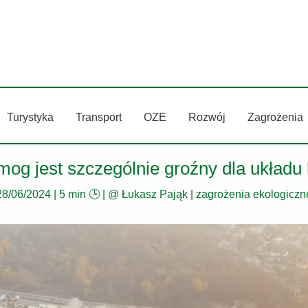
Turystyka
Transport
OZE
Rozwój
Zagrożenia
mog jest szczególnie groźny dla układu
28/06/2024
|
5 min 🕒
| @
Łukasz Pająk
|
zagrożenia ekologiczn