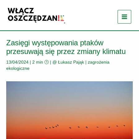
Przejdź
do
treści
Zasięgi występowania ptaków
przesuwają się przez zmiany klimatu
13/04/2024
|
2 min 🕒
| @
Łukasz Pająk
|
zagrożenia
ekologiczne