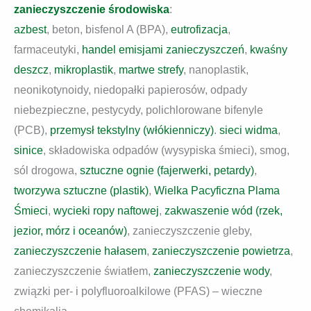
zanieczyszczenie środowiska
:
azbest
, beton, bisfenol A (BPA),
eutrofizacja
,
farmaceutyki,
handel emisjami zanieczyszczeń
,
kwaśny
deszcz
,
mikroplastik
,
martwe strefy
, nanoplastik,
neonikotynoidy, niedopałki papierosów, odpady
niebezpieczne, pestycydy, polichlorowane bifenyle
(PCB),
przemysł tekstylny (włókienniczy)
.
sieci widma
,
sinice
, składowiska odpadów (wysypiska śmieci), smog,
sól drogowa,
sztuczne ognie (fajerwerki, petardy)
,
tworzywa sztuczne (plastik)
,
Wielka Pacyficzna Plama
Śmieci
,
wycieki ropy naftowej
,
zakwaszenie wód (rzek,
jezior, mórz i oceanów)
, zanieczyszczenie gleby,
zanieczyszczenie hałasem
,
zanieczyszczenie powietrza
,
zanieczyszczenie światłem,
zanieczyszczenie wody
,
związki per- i polyfluoroalkilowe (PFAS) – wieczne