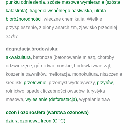
punktu odniesienia
,
szóste masowe wymieranie (szósta
katastrofa)
,
tragedia wspólnego pastwiska
,
utrata
bioróżnorodności
, wieczne chemikalia, Wielkie
przyspieszenie, zielony anarchizm, zjawisko przedniej
szyby
degradacja środowiska:
akwakultura
, betonoza (betonowanie miast), choroby
odzwierzęce, górnictwo morskie, hodowla zwierząt,
koszenie trawników, melioracja, monokultura, niszczenie
siedlisk,
przełownie
, przemysł wydobywczy,
przyłów
,
rolnictwo, spadek liczebności owadów, turystyka
masowa,
wylesianie (deforestacja)
, wypalanie traw
ozon i ozonosfera (warstwa ozonowa)
:
dziura ozonowa
,
freon (CFC)