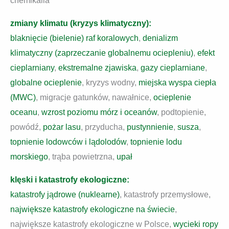
chemikalia
zmiany klimatu (kryzys klimatyczny):
blaknięcie (bielenie) raf koralowych
,
denializm
klimatyczny (zaprzeczanie globalnemu ociepleniu)
,
efekt
cieplarniany
,
ekstremalne zjawiska
,
gazy cieplarniane
,
globalne ocieplenie
, kryzys wodny,
miejska wyspa ciepła
(MWC)
, migracje gatunków, nawałnice,
ocieplenie
oceanu
,
wzrost poziomu mórz i oceanów
, podtopienie,
powódź,
pożar lasu
, przyducha,
pustynnienie
,
susza
,
topnienie lodowców i lądolodów
,
topnienie lodu
morskiego
, trąba powietrzna,
upał
klęski i katastrofy ekologiczne:
katastrofy jądrowe (nuklearne)
, katastrofy przemysłowe,
największe katastrofy ekologiczne na świecie
,
największe katastrofy ekologiczne w Polsce,
wycieki ropy