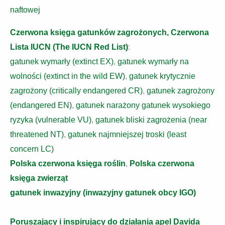
naftowej
Czerwona księga gatunków zagrożonych, Czerwona
Lista IUCN (The IUCN Red List)
:
gatunek wymarły (extinct EX)
,
gatunek wymarły na
wolności (extinct in the wild EW)
,
gatunek krytycznie
zagrożony (critically endangered CR)
,
gatunek zagrożony
(endangered EN)
,
gatunek narażony gatunek wysokiego
ryzyka (vulnerable VU)
,
gatunek bliski zagrożenia (near
threatened NT)
,
gatunek najmniejszej troski (least
concern LC)
Polska czerwona księga roślin
,
Polska czerwona
księga zwierząt
gatunek inwazyjny (inwazyjny gatunek obcy IGO)
Poruszający i inspirujący do działania apel Davida