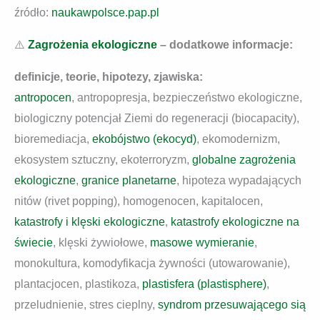
źródło:
naukawpolsce.pap.pl
⚠️
Zagrożenia ekologiczne
– dodatkowe informacje:
definicje, teorie, hipotezy, zjawiska:
antropocen
, antropopresja, bezpieczeństwo ekologiczne,
biologiczny potencjał Ziemi do regeneracji (biocapacity),
bioremediacja,
ekobójstwo (ekocyd)
, ekomodernizm,
ekosystem sztuczny, ekoterroryzm,
globalne zagrożenia
ekologiczne
,
granice planetarne
, hipoteza wypadających
nitów (rivet popping), homogenocen, kapitalocen,
katastrofy i klęski ekologiczne
,
katastrofy ekologiczne na
świecie
, klęski żywiołowe,
masowe wymieranie
,
monokultura, komodyfikacja żywności (utowarowanie),
plantacjocen, plastikoza,
plastisfera (plastisphere)
,
przeludnienie, stres cieplny,
syndrom przesuwającego sią