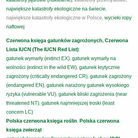
największe katastrofy ekologiczne na świecie
,
największe katastrofy ekologiczne w Polsce,
wycieki ropy
naftowej
Czerwona księga gatunków zagrożonych, Czerwona
Lista IUCN (The IUCN Red List)
:
gatunek wymarły (extinct EX)
,
gatunek wymarły na
wolności (extinct in the wild EW)
,
gatunek krytycznie
zagrożony (critically endangered CR)
,
gatunek zagrożony
(endangered EN)
,
gatunek narażony gatunek wysokiego
ryzyka (vulnerable VU)
,
gatunek bliski zagrożenia (near
threatened NT)
,
gatunek najmniejszej troski (least
concern LC)
Polska czerwona księga roślin
,
Polska czerwona
księga zwierząt