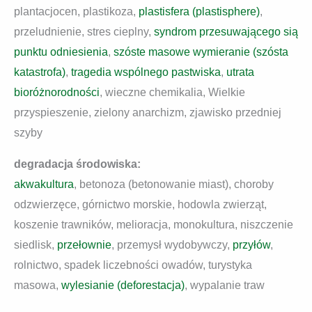
plantacjocen, plastikoza,
plastisfera (plastisphere)
,
przeludnienie, stres cieplny,
syndrom przesuwającego sią
punktu odniesienia
,
szóste masowe wymieranie (szósta
katastrofa)
,
tragedia wspólnego pastwiska
,
utrata
bioróżnorodności
, wieczne chemikalia, Wielkie
przyspieszenie, zielony anarchizm, zjawisko przedniej
szyby
degradacja środowiska:
akwakultura
, betonoza (betonowanie miast), choroby
odzwierzęce, górnictwo morskie, hodowla zwierząt,
koszenie trawników, melioracja, monokultura, niszczenie
siedlisk,
przełownie
, przemysł wydobywczy,
przyłów
,
rolnictwo, spadek liczebności owadów, turystyka
masowa,
wylesianie (deforestacja)
, wypalanie traw