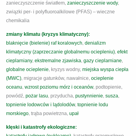
zanieczyszczenie światłem,
zanieczyszczenie wody
,
związki per- i polyfluoroalkilowe (PFAS) – wieczne
chemikalia
zmiany klimatu (kryzys klimatyczny):
blaknięcie (bielenie) raf koralowych
,
denializm
klimatyczny (zaprzeczanie globalnemu ociepleniu)
,
efekt
cieplarniany
,
ekstremalne zjawiska
,
gazy cieplarniane
,
globalne ocieplenie
, kryzys wodny,
miejska wyspa ciepła
(MWC)
, migracje gatunków, nawałnice,
ocieplenie
oceanu
,
wzrost poziomu mórz i oceanów
, podtopienie,
powódź,
pożar lasu
, przyducha,
pustynnienie
,
susza
,
topnienie lodowców i lądolodów
,
topnienie lodu
morskiego
, trąba powietrzna,
upał
klęski i katastrofy ekologiczne:
katastrofy jądrowe (nuklearne)
, katastrofy przemysłowe,