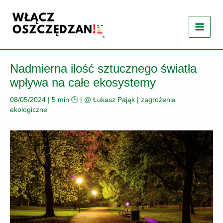
Przejdź
do
treści
Nadmierna ilość sztucznego światła
wpływa na całe ekosystemy
08/05/2024
|
5 min 🕒
| @
Łukasz Pająk
|
zagrożenia
ekologiczne