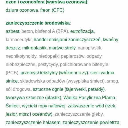
ozon i ozonosfera (warstwa ozonowa)
:
dziura ozonowa
,
freon (CFC)
zanieczyszczenie środowiska
:
azbest
, beton, bisfenol A (BPA),
eutrofizacja
,
farmaceutyki,
handel emisjami zanieczyszczeń
,
kwaśny
deszcz
,
mikroplastik
,
martwe strefy
, nanoplastik,
neonikotynoidy, niedopałki papierosów, odpady
niebezpieczne, pestycydy, polichlorowane bifenyle
(PCB),
przemysł tekstylny (włókienniczy)
.
sieci widma
,
sinice
, składowiska odpadów (wysypiska śmieci), smog,
sól drogowa,
sztuczne ognie (fajerwerki, petardy)
,
tworzywa sztuczne (plastik)
,
Wielka Pacyficzna Plama
Śmieci
,
wycieki ropy naftowej
,
zakwaszenie wód (rzek,
jezior, mórz i oceanów)
, zanieczyszczenie gleby,
zanieczyszczenie hałasem
,
zanieczyszczenie powietrza
,