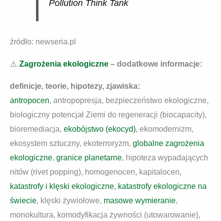
Pollution Think Tank
źródło: newseria.pl
⚠️
Zagrożenia ekologiczne
– dodatkowe informacje:
definicje, teorie, hipotezy, zjawiska:
antropocen
, antropopresja, bezpieczeństwo ekologiczne,
biologiczny potencjał Ziemi do regeneracji (biocapacity),
bioremediacja,
ekobójstwo (ekocyd)
, ekomodernizm,
ekosystem sztuczny, ekoterroryzm,
globalne zagrożenia
ekologiczne
,
granice planetarne
, hipoteza wypadających
nitów (rivet popping), homogenocen, kapitalocen,
katastrofy i klęski ekologiczne
,
katastrofy ekologiczne na
świecie
, klęski żywiołowe,
masowe wymieranie
,
monokultura, komodyfikacja żywności (utowarowanie),