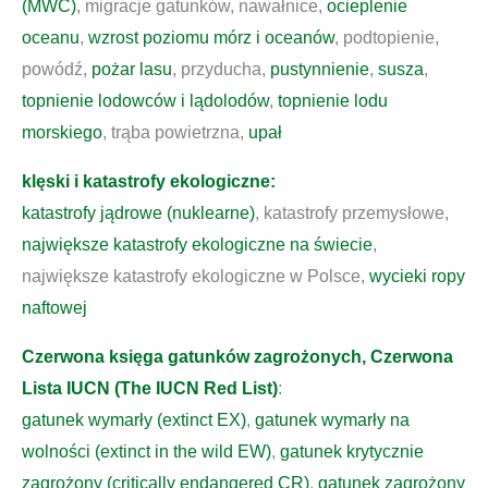
(MWC)
, migracje gatunków, nawałnice,
ocieplenie
oceanu
,
wzrost poziomu mórz i oceanów
, podtopienie,
powódź,
pożar lasu
, przyducha,
pustynnienie
,
susza
,
topnienie lodowców i lądolodów
,
topnienie lodu
morskiego
, trąba powietrzna,
upał
klęski i katastrofy ekologiczne:
katastrofy jądrowe (nuklearne)
, katastrofy przemysłowe,
największe katastrofy ekologiczne na świecie
,
największe katastrofy ekologiczne w Polsce,
wycieki ropy
naftowej
Czerwona księga gatunków zagrożonych, Czerwona
Lista IUCN (The IUCN Red List)
:
gatunek wymarły (extinct EX)
,
gatunek wymarły na
wolności (extinct in the wild EW)
,
gatunek krytycznie
zagrożony (critically endangered CR)
,
gatunek zagrożony