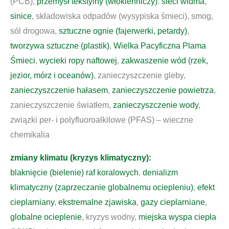
(PCB),
przemysł tekstylny (włókienniczy)
.
sieci widma
,
sinice
, składowiska odpadów (wysypiska śmieci), smog,
sól drogowa,
sztuczne ognie (fajerwerki, petardy)
,
tworzywa sztuczne (plastik)
,
Wielka Pacyficzna Plama
Śmieci
,
wycieki ropy naftowej
,
zakwaszenie wód (rzek,
jezior, mórz i oceanów)
, zanieczyszczenie gleby,
zanieczyszczenie hałasem
,
zanieczyszczenie powietrza
,
zanieczyszczenie światłem,
zanieczyszczenie wody
,
związki per- i polyfluoroalkilowe (PFAS) – wieczne
chemikalia
zmiany klimatu (kryzys klimatyczny):
blaknięcie (bielenie) raf koralowych
,
denializm
klimatyczny (zaprzeczanie globalnemu ociepleniu)
,
efekt
cieplarniany
,
ekstremalne zjawiska
,
gazy cieplarniane
,
globalne ocieplenie
, kryzys wodny,
miejska wyspa ciepła