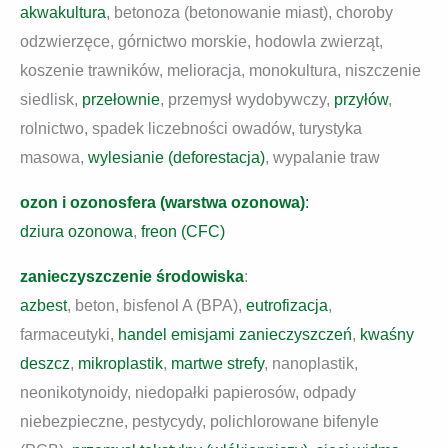
akwakultura
, betonoza (betonowanie miast), choroby
odzwierzęce, górnictwo morskie, hodowla zwierząt,
koszenie trawników, melioracja, monokultura, niszczenie
siedlisk,
przełownie
, przemysł wydobywczy,
przyłów
,
rolnictwo, spadek liczebności owadów, turystyka
masowa,
wylesianie (deforestacja)
, wypalanie traw
ozon i ozonosfera (warstwa ozonowa)
:
dziura ozonowa
,
freon (CFC)
zanieczyszczenie środowiska
:
azbest
, beton, bisfenol A (BPA),
eutrofizacja
,
farmaceutyki,
handel emisjami zanieczyszczeń
,
kwaśny
deszcz
,
mikroplastik
,
martwe strefy
, nanoplastik,
neonikotynoidy, niedopałki papierosów, odpady
niebezpieczne, pestycydy, polichlorowane bifenyle