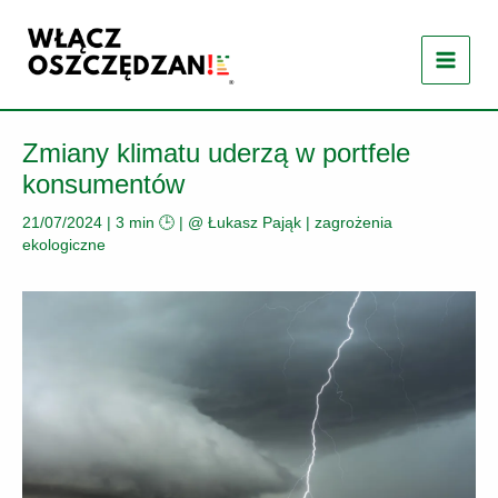
Przejdź
do
treści
Zmiany klimatu uderzą w portfele
konsumentów
21/07/2024
|
3 min 🕒
| @
Łukasz Pająk
|
zagrożenia
ekologiczne