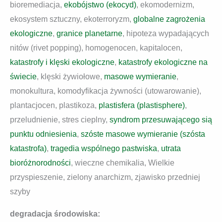
bioremediacja,
ekobójstwo (ekocyd)
, ekomodernizm,
ekosystem sztuczny, ekoterroryzm,
globalne zagrożenia
ekologiczne
,
granice planetarne
, hipoteza wypadających
nitów (rivet popping), homogenocen, kapitalocen,
katastrofy i klęski ekologiczne
,
katastrofy ekologiczne na
świecie
, klęski żywiołowe,
masowe wymieranie
,
monokultura, komodyfikacja żywności (utowarowanie),
plantacjocen, plastikoza,
plastisfera (plastisphere)
,
przeludnienie, stres cieplny,
syndrom przesuwającego sią
punktu odniesienia
,
szóste masowe wymieranie (szósta
katastrofa)
,
tragedia wspólnego pastwiska
,
utrata
bioróżnorodności
, wieczne chemikalia, Wielkie
przyspieszenie, zielony anarchizm, zjawisko przedniej
szyby
degradacja środowiska: