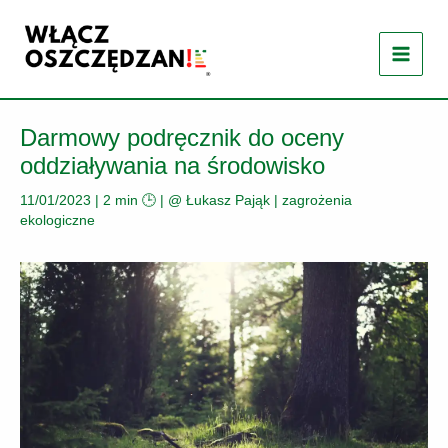
Przejdź
do
treści
Darmowy podręcznik do oceny
oddziaływania na środowisko
11/01/2023
|
2 min 🕒
| @
Łukasz Pająk
|
zagrożenia
ekologiczne