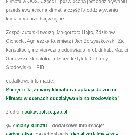
klimatu w OOŚ. Część III poświęcona jest oddziaływaniu
przedsięwzięcia na klimat, a część IV oddziaływaniu
klimatu na przedsięwzięcie.
Zespół autorski tworzą: Małgorzata Hajto, Zdzisław
Cichocki, Agnieszka Kuśmierz i Jan Borzyszkowski. Za
konsultację merytoryczną odpowiadał prof. dr hab. Maciej
Sadowski, klimatolog, ekspert Instytutu Ochrony
Środowiska – PIB.
dodatkowe informacje:
Podręcznik
„Zmiany klimatu i adaptacja do zmian
klimatu w ocenach oddziaływania na środowisko”
źródło:
naukawpolsce.pap.pl
⛈️
Zmiany klimatu
– dodatkowe informacje:
carbon offset
, dekarbonizacja,
denializm klimatyczny