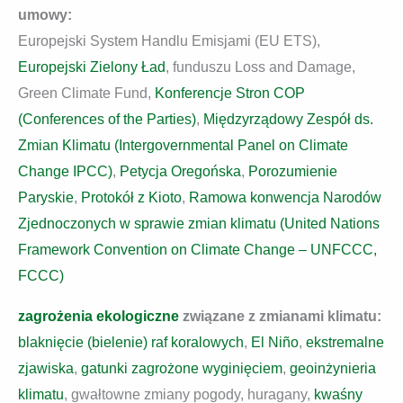
umowy:
Europejski System Handlu Emisjami (EU ETS),
Europejski Zielony Ład
, funduszu Loss and Damage,
Green Climate Fund,
Konferencje Stron COP
(Conferences of the Parties)
,
Międzyrządowy Zespół ds.
Zmian Klimatu (Intergovernmental Panel on Climate
Change IPCC)
,
Petycja Oregońska
,
Porozumienie
Paryskie
,
Protokół z Kioto
,
Ramowa konwencja Narodów
Zjednoczonych w sprawie zmian klimatu (United Nations
Framework Convention on Climate Change – UNFCCC,
FCCC)
zagrożenia ekologiczne
związane z zmianami klimatu:
blaknięcie (bielenie) raf koralowych
,
El Niño
,
ekstremalne
zjawiska
,
gatunki zagrożone wyginięciem
,
geoinżynieria
klimatu
, gwałtowne zmiany pogody, huragany,
kwaśny