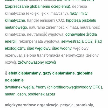
(zaprzeczanie globalnemu ociepleniu)
, depresja
klimatyczna (ekolęk, lęk klimatyczny),
fakty i mity
klimatyczne
, handel emisjami CO2,
hipoteza pistoletu
metanowego
, naturalna zmienność klimatu, neutralność
klimatyczna, neutralność węglowa,
odnawialne źródła
energii
, rekompensata węglowa,
sekwestracja CO2
,
ślad
ekologiczny
,
ślad węglowy
,
ślad wodny
, węglowy
rezerwuar, zielona transformacja energetyczna, zielony
rozwój,
zrównoważony rozwój
🌡️
efekt cieplarniany
,
gazy cieplarniane
,
globalne
ocieplenie
dwutlenek węgla
,
freony (chlorofluorowęglowodory CFC)
,
metan
,
ozon
,
podtlenek azotu
międzynarodowe organizacje, petycje, protokoły,