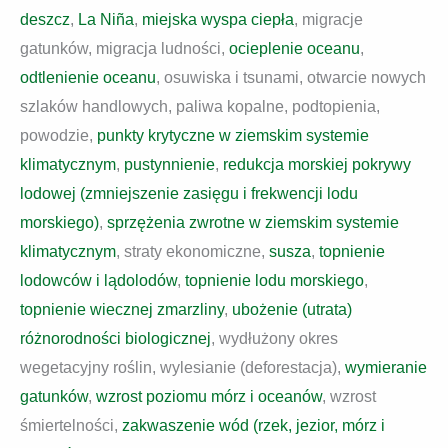
deszcz
,
La Niña
,
miejska wyspa ciepła
, migracje
gatunków, migracja ludności,
ocieplenie oceanu
,
odtlenienie oceanu
, osuwiska i tsunami, otwarcie nowych
szlaków handlowych, paliwa kopalne, podtopienia,
powodzie,
punkty krytyczne w ziemskim systemie
klimatycznym
,
pustynnienie
,
redukcja morskiej pokrywy
lodowej (zmniejszenie zasięgu i frekwencji lodu
morskiego)
,
sprzężenia zwrotne w ziemskim systemie
klimatycznym
, straty ekonomiczne,
susza
,
topnienie
lodowców i lądolodów
,
topnienie lodu morskiego
,
topnienie wiecznej zmarzliny
,
ubożenie (utrata)
różnorodności biologicznej
, wydłużony okres
wegetacyjny roślin, wylesianie (deforestacja),
wymieranie
gatunków
,
wzrost poziomu mórz i oceanów
, wzrost
śmiertelności,
zakwaszenie wód (rzek, jezior, mórz i