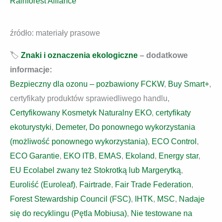
Rainforest Alliance
źródło: materiały prasowe
🏷️
Znaki i oznaczenia ekologiczne
– dodatkowe
informacje:
Bezpieczny dla ozonu – pozbawiony FCKW
,
Buy Smart+
,
certyfikaty produktów sprawiedliwego handlu,
Certyfikowany Kosmetyk Naturalny EKO
,
certyfikaty
ekoturystyki
,
Demeter,
Do ponownego wykorzystania
(możliwość ponownego wykorzystania)
,
ECO Control
,
ECO Garantie
,
EKO ITB
,
EMAS
,
Ekoland
,
Energy star
,
EU Ecolabel zwany też Stokrotką lub Margerytką
,
Euroliść (Euroleaf)
,
Fairtrade
,
Fair Trade Federation
,
Forest Stewardship Council (FSC)
,
IHTK
,
MSC
,
Nadaje
się do recyklingu (Pętla Mobiusa)
,
Nie testowane na