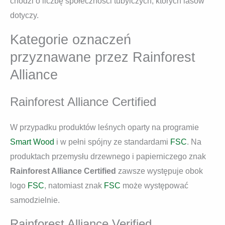
chodzi o liczbę społeczności tubylczych, których lasów
dotyczy.
Kategorie oznaczeń
przyznawane przez Rainforest
Alliance
Rainforest Alliance Certified
W przypadku produktów leśnych oparty na programie
Smart Wood
i w pełni spójny ze standardami
FSC
. Na
produktach przemysłu drzewnego i papierniczego znak
Rainforest Alliance Certified
zawsze występuje obok
logo
FSC
, natomiast znak
FSC
może występować
samodzielnie.
Rainforest Alliance Verified