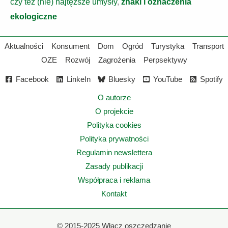
czy też (nie) najtęższe umysły
,
znaki i oznaczenia
ekologiczne
Aktualności
Konsument
Dom
Ogród
Turystyka
Transport
OZE
Rozwój
Zagrożenia
Perpsektywy
Facebook
LinkeIn
Bluesky
YouTube
Spotify
O autorze
O projekcie
Polityka cookies
Polityka prywatności
Regulamin newslettera
Zasady publikacji
Współpraca i reklama
Kontakt
©
2015-2025 Włącz oszczędzanie