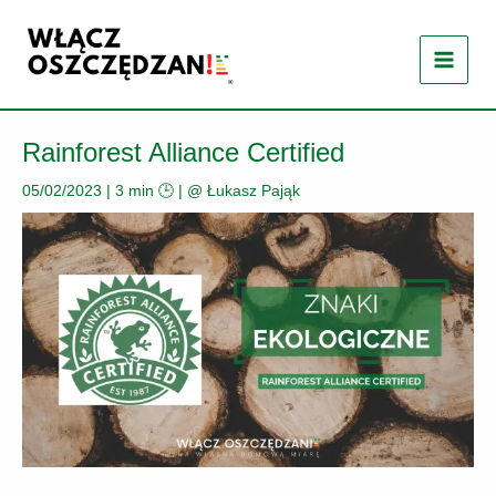
Przejdź
do
treści
Rainforest Alliance Certified
05/02/2023
|
3 min 🕒
| @
Łukasz Pająk