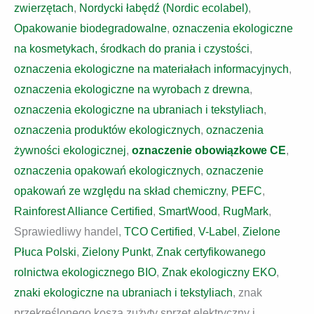
zwierzętach
,
Nordycki łabędź (Nordic ecolabel)
,
Opakowanie biodegradowalne
,
oznaczenia ekologiczne
na kosmetykach, środkach do prania i czystości
,
oznaczenia ekologiczne na materiałach informacyjnych
,
oznaczenia ekologiczne na wyrobach z drewna
,
oznaczenia ekologiczne na ubraniach i tekstyliach
,
oznaczenia produktów ekologicznych
,
oznaczenia
żywności ekologicznej
,
oznaczenie obowiązkowe CE
,
oznaczenia opakowań ekologicznych
,
oznaczenie
opakowań ze względu na skład chemiczny
,
PEFC
,
Rainforest Alliance Certified
,
SmartWood
,
RugMark
,
Sprawiedliwy handel,
TCO Certified
,
V-Label
,
Zielone
Płuca Polski
,
Zielony Punkt
,
Znak certyfikowanego
rolnictwa ekologicznego BIO
,
Znak ekologiczny EKO
,
znaki ekologiczne na ubraniach i tekstyliach
, znak
przekreślonego kosza zużyty sprzęt elektryczny i