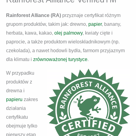
Rainforest Alliance (RA)
przyznaje certyfikat różnym
grupom produktów, takim jak: drewno,
papier
, banany,
herbata, kawa, kakao,
olej palmowy
, kwiaty cięte i
paprocie, a także produktom wieloskładnikowym (np.
czekolada), a nawet hodowli bydła, farmom przyjaznym
dla klimatu i
zrównoważonej turystyce
.
W przypadku
produktów z
drewna i
papieru
zakres
działania
certyfikatu
obejmuje tylko
pierwszy etap