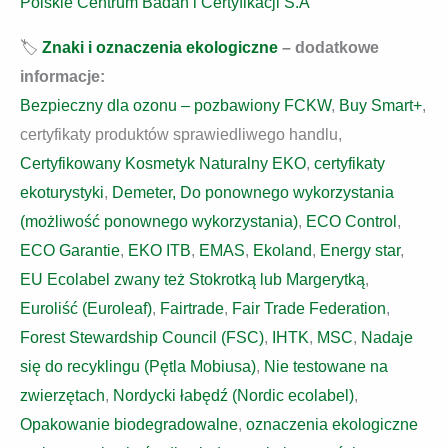
Polskie Centrum Badan i Certyfikacji S.A
🏷️
Znaki i oznaczenia ekologiczne
– dodatkowe
informacje:
Bezpieczny dla ozonu – pozbawiony FCKW
,
Buy Smart+
,
certyfikaty produktów sprawiedliwego handlu,
Certyfikowany Kosmetyk Naturalny EKO
,
certyfikaty
ekoturystyki
,
Demeter,
Do ponownego wykorzystania
(możliwość ponownego wykorzystania)
,
ECO Control
,
ECO Garantie
,
EKO ITB
,
EMAS
,
Ekoland
,
Energy star
,
EU Ecolabel zwany też Stokrotką lub Margerytką
,
Euroliść (Euroleaf)
,
Fairtrade
,
Fair Trade Federation
,
Forest Stewardship Council (FSC)
,
IHTK
,
MSC
,
Nadaje
się do recyklingu (Pętla Mobiusa)
,
Nie testowane na
zwierzętach
,
Nordycki łabędź (Nordic ecolabel)
,
Opakowanie biodegradowalne
,
oznaczenia ekologiczne