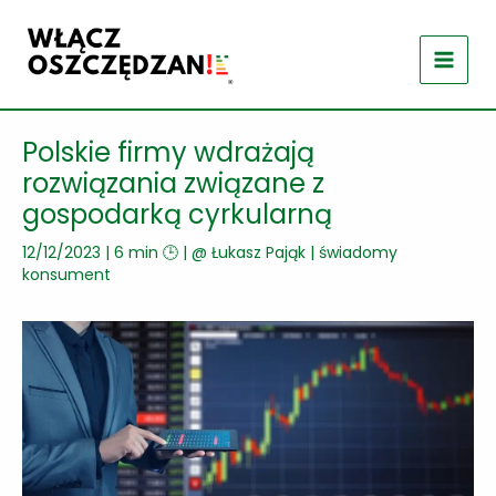
Przejdź
do
treści
Polskie firmy wdrażają
rozwiązania związane z
gospodarką cyrkularną
12/12/2023
|
6 min 🕒
| @
Łukasz Pająk
|
świadomy
konsument