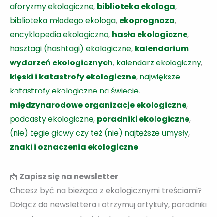
aforyzmy ekologiczne
,
biblioteka ekologa
,
biblioteka młodego ekologa
,
ekoprognoza
,
encyklopedia ekologiczna
,
hasła ekologiczne
,
hasztagi (hashtagi) ekologiczne
,
kalendarium
wydarzeń ekologicznych
,
kalendarz ekologiczny
,
klęski i katastrofy ekologiczne
,
największe
katastrofy ekologiczne na świecie
,
międzynarodowe organizacje ekologiczne
,
podcasty ekologiczne
,
poradniki ekologiczne
,
(nie) tęgie głowy czy też (nie) najtęższe umysły
,
znaki i oznaczenia ekologiczne
📩
Zapisz się na newsletter
Chcesz być na bieżąco z ekologicznymi treściami?
Dołącz do newslettera i otrzymuj artykuły, poradniki