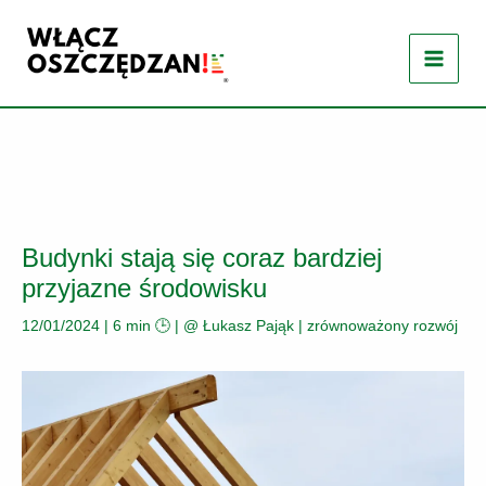
Przejdź
do
treści
Budynki stają się coraz bardziej
przyjazne środowisku
12/01/2024
|
6 min 🕒
| @
Łukasz Pająk
|
zrównoważony rozwój