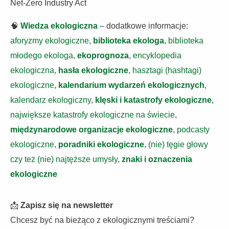
Net-Zero Industry Act
🧠
Wiedza ekologiczna
– dodatkowe informacje:
aforyzmy ekologiczne
,
biblioteka ekologa
,
biblioteka
młodego ekologa
,
ekoprognoza
,
encyklopedia
ekologiczna
,
hasła ekologiczne
,
hasztagi (hashtagi)
ekologiczne
,
kalendarium wydarzeń ekologicznych
,
kalendarz ekologiczny
,
klęski i katastrofy ekologiczne
,
największe katastrofy ekologiczne na świecie
,
międzynarodowe organizacje ekologiczne
,
podcasty
ekologiczne
,
poradniki ekologiczne
,
(nie) tęgie głowy
czy też (nie) najtęższe umysły
,
znaki i oznaczenia
ekologiczne
📩
Zapisz się na newsletter
Chcesz być na bieżąco z ekologicznymi treściami?