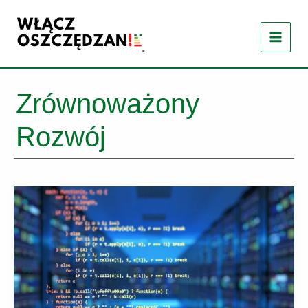
Przejdź
do
treści
Zrównoważony
Rozwój