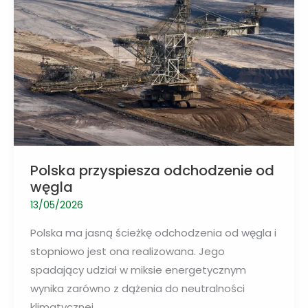
w
firmie
i
przestać
przepłacać?
Polska przyspiesza odchodzenie od
węgla
13/05/2026
Polska ma jasną ścieżkę odchodzenia od węgla i
stopniowo jest ona realizowana. Jego
spadający udział w miksie energetycznym
wynika zarówno z dążenia do neutralności
klimatycznej,