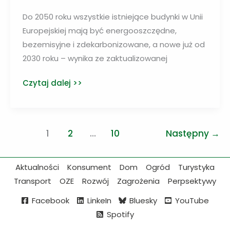
Do 2050 roku wszystkie istniejące budynki w Unii
Europejskiej mają być energooszczędne,
bezemisyjne i zdekarbonizowane, a nowe już od
2030 roku – wynika ze zaktualizowanej
Poprawa
Czytaj dalej >>
efektywności
energetycznej
budynków
1
2
…
10
Następny
→
wielkim
ogólnopolskim
wyzwaniem
Aktualności
Konsument
Dom
Ogród
Turystyka
Transport
OZE
Rozwój
Zagrożenia
Perpsektywy
Facebook
LinkeIn
Bluesky
YouTube
Spotify