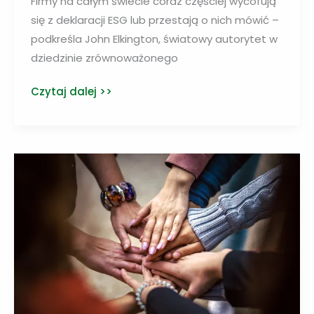
Firmy na całym świecie coraz częściej wycofują
się z deklaracji ESG lub przestają o nich mówić –
podkreśla John Elkington, światowy autorytet w
dziedzinie zrównoważonego
ESG
Czytaj dalej >>
pod
presją.
Zrównoważony
rozwój
może
wrócić
w
mocniejszej
formie