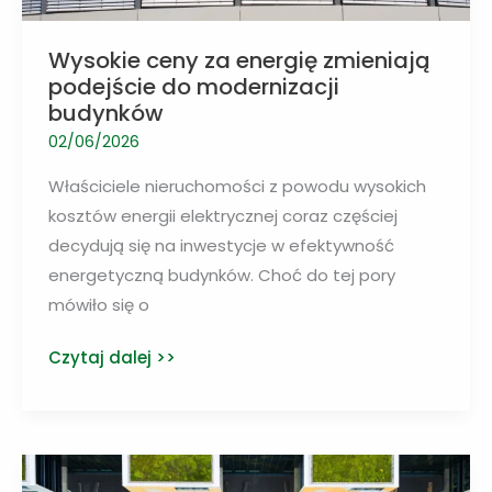
Wysokie ceny za energię zmieniają
podejście do modernizacji
budynków
02/06/2026
Właściciele nieruchomości z powodu wysokich
kosztów energii elektrycznej coraz częściej
decydują się na inwestycje w efektywność
energetyczną budynków. Choć do tej pory
mówiło się o
Wysokie
Czytaj dalej >>
ceny
za
energię
zmieniają