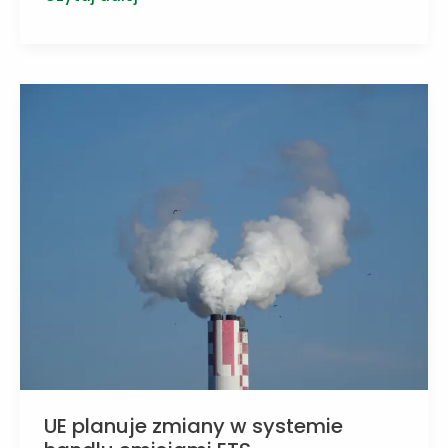
się
zmiany
w
unijnym
systemie
handlu
emisjami
UE planuje zmiany w systemie