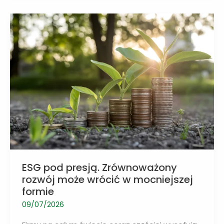
realizować
cele
ESG.
Potrzebne
są
jednak
jasne
zasady
ESG pod presją. Zrównoważony
rozwój może wrócić w mocniejszej
formie
09/07/2026