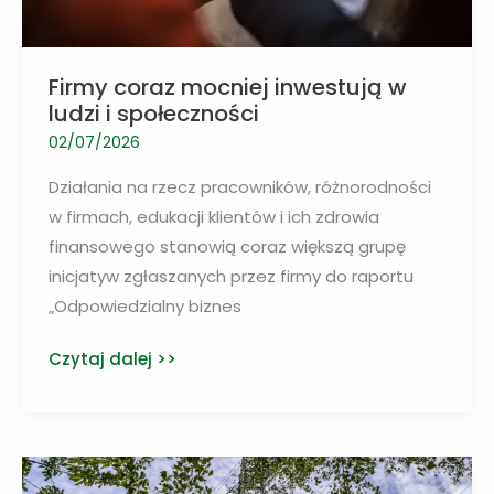
Firmy coraz mocniej inwestują w
ludzi i społeczności
02/07/2026
Działania na rzecz pracowników, różnorodności
w firmach, edukacji klientów i ich zdrowia
finansowego stanowią coraz większą grupę
inicjatyw zgłaszanych przez firmy do raportu
„Odpowiedzialny biznes
Firmy
Czytaj dalej >>
coraz
mocniej
inwestują
w