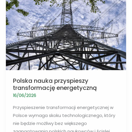
ludzi
i
społeczności
Polska nauka przyspieszy
transformację energetyczną
16/06/2026
Przyspieszenie transformacji energetycznej w
Polsce wymaga skoku technologicznego, który
nie będzie możliwy bez większego
zaangażowania polskich naukowców i ścisłej