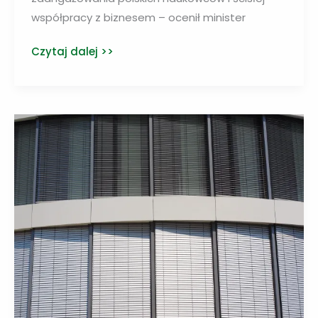
współpracy z biznesem – ocenił minister
Polska
Czytaj dalej >>
nauka
przyspieszy
transformację
energetyczną