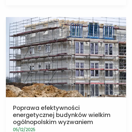
coraz
ważniejsza
staje
się
koncepcja
materiałów
do
wielorazowego
wykorzystania
Poprawa efektywności
energetycznej budynków wielkim
ogólnopolskim wyzwaniem
05/12/2025