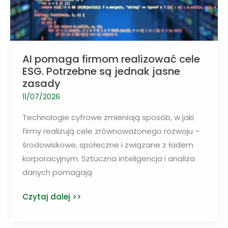
AI pomaga firmom realizować cele
ESG. Potrzebne są jednak jasne
zasady
11/07/2026
Technologie cyfrowe zmieniają sposób, w jaki
firmy realizują cele zrównoważonego rozwoju –
środowiskowe, społeczne i związane z ładem
korporacyjnym. Sztuczna inteligencja i analiza
danych pomagają
AI
Czytaj dalej >>
pomaga
firmom