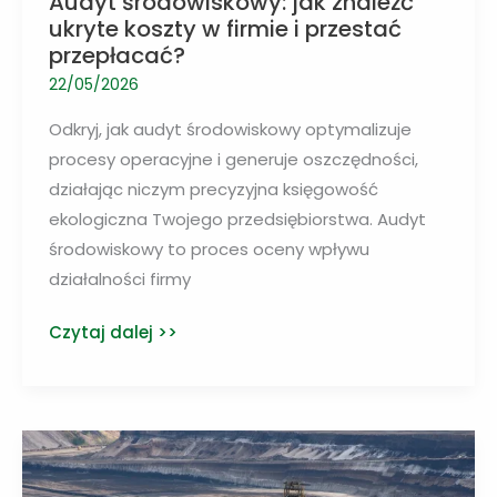
Audyt środowiskowy: jak znaleźć
ukryte koszty w firmie i przestać
przepłacać?
22/05/2026
Odkryj, jak audyt środowiskowy optymalizuje
procesy operacyjne i generuje oszczędności,
działając niczym precyzyjna księgowość
ekologiczna Twojego przedsiębiorstwa. Audyt
środowiskowy to proces oceny wpływu
działalności firmy
Audyt
Czytaj dalej >>
środowiskowy:
jak
znaleźć
ukryte
koszty