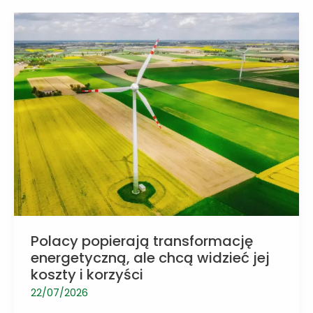
bo
nie
kontrolują
zużycia
energii
Polacy popierają transformację
energetyczną, ale chcą widzieć jej
koszty i korzyści
22/07/2026