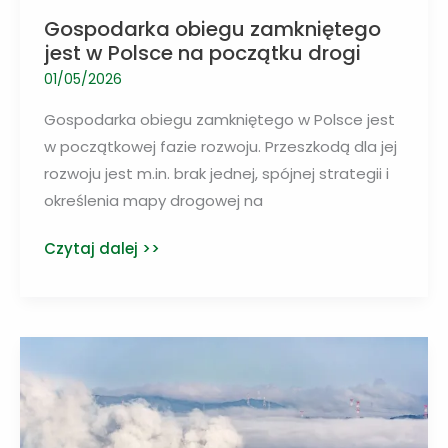
Gospodarka obiegu zamkniętego
jest w Polsce na początku drogi
01/05/2026
Gospodarka obiegu zamkniętego w Polsce jest
w początkowej fazie rozwoju. Przeszkodą dla jej
rozwoju jest m.in. brak jednej, spójnej strategii i
określenia mapy drogowej na
Gospodarka
Czytaj dalej >>
obiegu
zamkniętego
jest
w
Polsce
na
początku