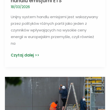
handlu emisjami ETS
18/03/2026
Unijny system handlu emisjami jest wskazywany
przez polityków różnych partii jako jeden z
czynników wpływających na wysokie ceny
energii w europejskim przemyśle, czyli również
na
UE
Czytaj dalej >>
planuje
zmiany
w
systemie
handlu
emisjami
ETS