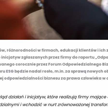
ów, różnorodności w firmach, edukacji klientów i ic
 inicjatyw zgłaszanych przez firmy do raportu „Odpo
anego corocznie przez Forum Odpowiedzialnego Bizn
u ESG będzie nadal rosło, m.in. za sprawą nowych 
j odpowiedzialności biznesu za prawa człowieka w 
ląd działań i inicjatyw, które realizują firmy mając
zialnymi i wchodzić w nurt zrównoważonej transfor