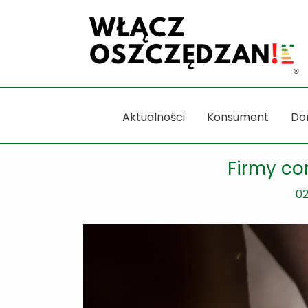
Przejdź
do
treści
Aktualności
Konsument
Do
Firmy co
0