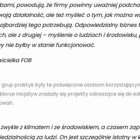
bami, powodują, że firmy powinny uważniej podchodz
ją działalność, ale też myśleć o tym, jak można ws
najbardziej tego potrzebują. Odpowiedzialny biznes t
, ale z drugiej – myślenie o ludziach i środowisku
 nie byłby w stanie funkcjonować.
icielka FOB
 z grup praktyk były te poświęcone osobom korzystający
iorze inicjatyw znalazły się projekty odnoszące się do ed
howań.
 zwykle z klimatem i ze środowiskiem, a czasem z
zialnością za ludzi. On jest szczególnie istotny w 