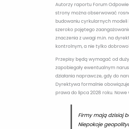
Autorzy raportu Forum Odpowiedz
strony można obserwować rosnąc
budowaniu cyrkularnych modeli bi
szeroko pojętego zaangażowania
znaczenia z uwagi m.in. na dyr
kontrolnym, a nie tylko dobrowol
Przepisy będą wymagać od dużych
zapobiegały ewentualnym narusz
działania naprawcze, gdy do naru
Dyrektywa formalnie obowiązuje 
prawa do lipca 2028 roku. Nowe
Firmy mają dzisiaj 
Niepokoje geopolity