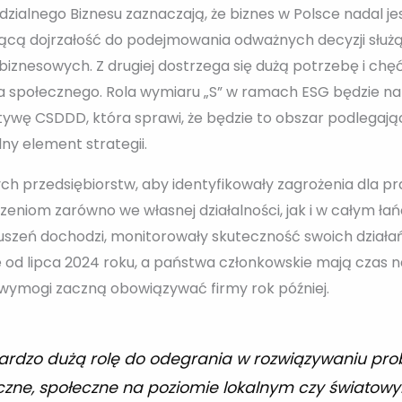
ialnego Biznesu zaznaczają, że biznes w Polsce nadal jes
ą dojrzałość do podejmowania odważnych decyzji służą
znesowych. Z drugiej dostrzega się dużą potrzebę i chęć r
 społecznego. Rola wymiaru „S” w ramach ESG będzie na
ektywę CSDDD, która sprawi, że będzie to obszar podlega
ny element strategii.
 przedsiębiorstw, aby identyfikowały zagrożenia dla pr
eniom zarówno we własnej działalności, jak i w całym ł
szeń dochodzi, monitorowały skuteczność swoich działań i
od lipca 2024 roku, a państwa członkowskie mają czas n
 wymogi zaczną obowiązywać firmy rok później.
bardzo dużą rolę do odegrania w rozwiązywaniu pr
czne, społeczne na poziomie lokalnym czy światowy