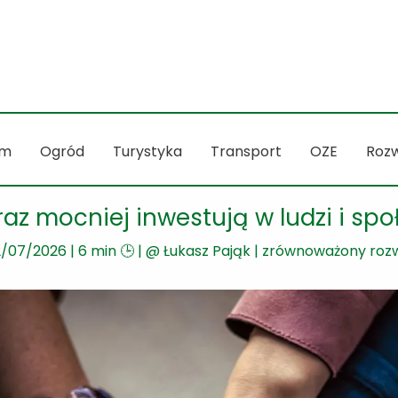
m
Ogród
Turystyka
Transport
OZE
Rozw
raz mocniej inwestują w ludzi i spo
2/07/2026
|
6 min 🕒
| @
Łukasz Pająk
|
zrównoważony roz