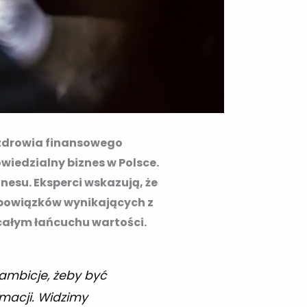
h zdrowia finansowego
wiedzialny biznes w Polsce.
esu. Eksperci wskazują, że
obowiązków wynikających z
całym łańcuchu wartości.
e ambicje, żeby być
macji. Widzimy