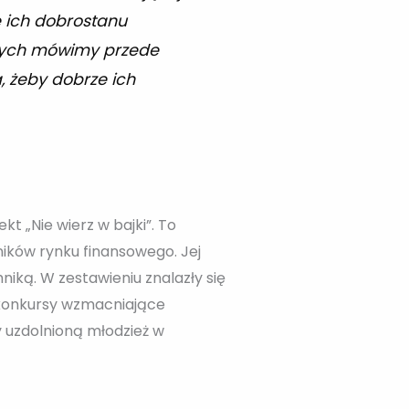
e ich dobrostanu
sowych mówimy przede
, żeby dobrze ich
t „Nie wierz w bajki”. To
ków rynku finansowego. Jej
iką. W zestawieniu znalazły się
li konkursy wzmacniające
 uzdolnioną młodzież w