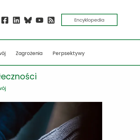
Encyklopedia
ój
Zagrożenia
Perpsektywy
łeczności
wój