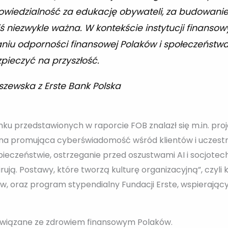
owiedzialność za edukację obywateli, za budowani
iś niezwykle ważna. W kontekście instytucji finan
iu odporności finansowej Polaków i społeczeństwa
pieczyć na przyszłość.
zewska z Erste Bank Polska
u przedstawionych w raporcie FOB znalazł się m.in. projek
a promująca cyberświadomość wśród klientów i uczestni
eczeństwie, ostrzeganie przed oszustwami AI i socjotechn
spirują. Postawy, które tworzą kulturę organizacyjną”, czy
 oraz program stypendialny Fundacji Erste, wspierający
 związane ze zdrowiem finansowym Polaków.