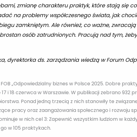
ami, zmianę charakteru praktyk, które stają się co
iadać na problemy współczesnego świata, jak choci
biegu zamkniętym. Ale również, co ważne, zwracaj
obrostan osób zatrudnionych. Pracują nad tym, żeby
a, dyrektorka ds. zarządzania wiedzą w Forum Odp
FOB „Odpowiedzialny biznes w Polsce 2025. Dobre prakty
ę 17 i 18 czerwca w Warszawie. W publikacji zebrano 932 
iorstwa. Ponad jedną trzecią z nich stanowiły te związan
yczące pracy oraz zaangażowania społecznego i rozwoju sp
minuje w nich cel 3: Zapewnić wszystkim ludziom w każd
o w 105 praktykach.