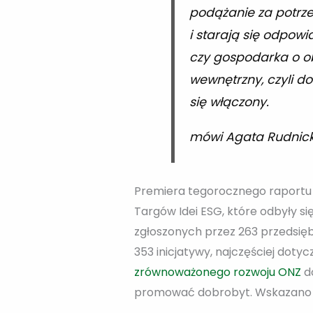
podążanie za potrzeb
i starają się odpow
czy gospodarka o o
wewnętrzny, czyli d
się włączony.
mówi Agata Rudnick
Premiera tegorocznego raportu 
Targów Idei ESG, które odbyły si
zgłoszonych przez 263 przedsięb
353 inicjatywy, najczęściej dot
zrównoważonego rozwoju ONZ
do
promować dobrobyt. Wskazano g