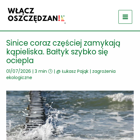
Przejdź
do
treści
Sinice coraz częściej zamykają
kąpieliska. Bałtyk szybko się
ociepla
01/07/2026
|
3 min 🕒
| @
Łukasz Pająk
|
zagrożenia
ekologiczne