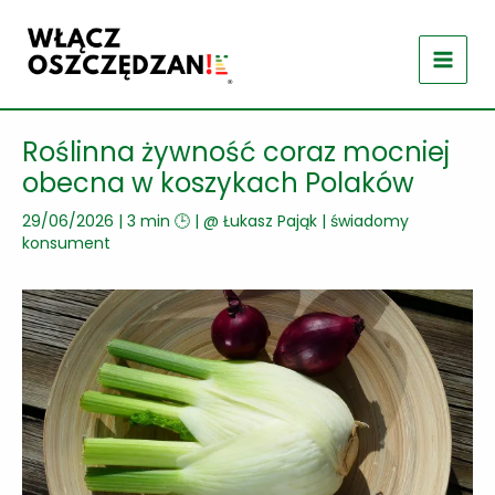
Przejdź
do
treści
Roślinna żywność coraz mocniej
obecna w koszykach Polaków
29/06/2026
|
3 min 🕒
| @
Łukasz Pająk
|
świadomy
konsument