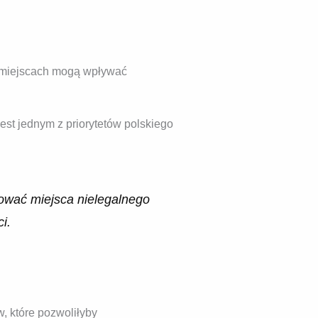
ich miejscach mogą wpływać
st jednym z priorytetów polskiego
ować miejsca nielegalnego
i.
, które pozwoliłyby