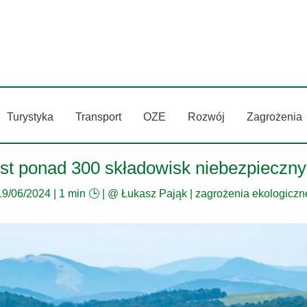
Turystyka
Transport
OZE
Rozwój
Zagrożenia
est ponad 300 składowisk niebezpieczn
19/06/2024
|
1 min 🕒
| @
Łukasz Pająk
|
zagrożenia ekologiczn