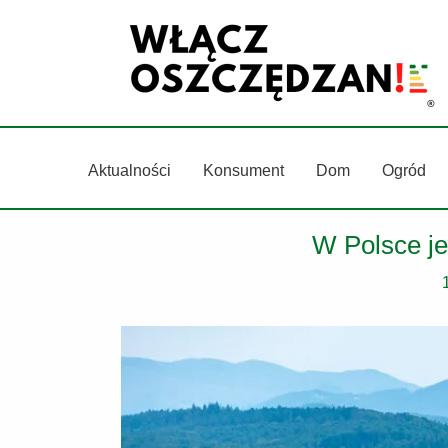
Przejdź
do
treści
Aktualności
Konsument
Dom
Ogród
W Polsce j