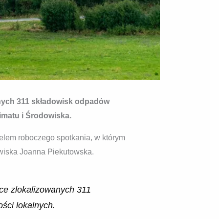
anych 311 składowisk odpadów
imatu i Środowiska.
elem roboczego spotkania, w którym
owiska Joanna Piekutowska.
ce zlokalizowanych 311
ści lokalnych.