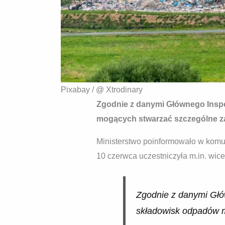
Pixabay / @ Xtrodinary
Zgodnie z danymi Głównego Insp
mogących stwarzać szczególne zag
Ministerstwo poinformowało w komu
10 czerwca uczestniczyła m.in. wic
Zgodnie z danymi Głó
składowisk odpadów m