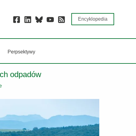
Encyklopedia
Perpsektywy
ych odpadów
e