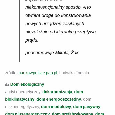
niekonwencjonalny sposób. A to
otwiera drogę do konstruowania
nowych urządzeń zasilanych
niezależnie od kierunku przepływu
prądu.
podsumowuje Mikołaj Żak
źródło:
naukawpolsce.pap.pl
, Ludwika Tomala
🏡
Dom ekologiczny
audyt energetyczny,
dekarbonizacja
,
dom
bioklimatyczny
,
dom energooszczędny
, dom
niskoenergetyczny,
dom modułowy
,
dom pasywny
,
dom plusenergetyczny
,
dom prefabrykowany
,
dom