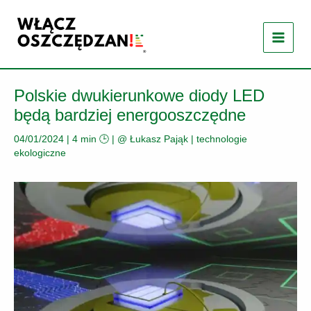
Przejdź
do
treści
Polskie dwukierunkowe diody LED
będą bardziej energooszczędne
04/01/2024
|
4 min 🕒
| @
Łukasz Pająk
|
technologie
ekologiczne