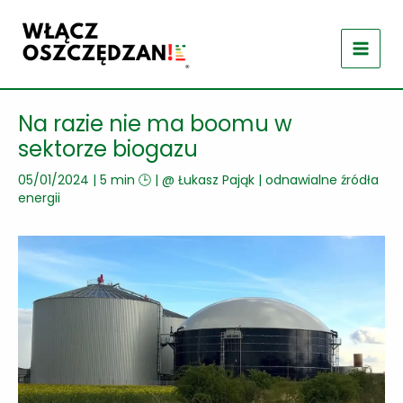
Przejdź
do
treści
Na razie nie ma boomu w
sektorze biogazu
05/01/2024
|
5 min 🕒
| @
Łukasz Pająk
|
odnawialne źródła
energii