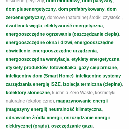
niskoenergetyczny,
dom modułowy
,
dom pasywny
,
dom plusenergetyczny
,
dom prefabrykowany
,
dom
zeroenergetyczny
, domowe (naturalne) środki czystości,
dwutlenek węgla
,
efektywność energetyczna
,
energooszczędne ogrzewania (oszczędzanie ciepła)
,
energooszczędne okna i drzwi
,
energooszczędne
oświetlenie
,
energooszczędne urządzenia
,
energooszczędna wentylacja
,
etykiety energetyczne
,
etykiety produktów
,
fotowoltaika
,
gazy cieplarniane
,
inteligentny dom (Smart Home)
,
inteligentne systemy
zarządzania energią ISZE
,
izolacja termiczna (cieplna)
,
kolektory słoneczne
, kuchnia Zero Waste, kosmetyki
naturalne (ekologiczne),
magazynowanie energii
(magazyny energii)
neutralność klimatyczna
,
odnawialne źródła energii
,
oszczędzanie energii
elektrycznej (prądu)
,
oszczędzanie gazu
,