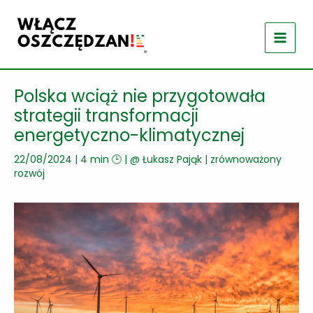
Przejdź
do
treści
Polska wciąż nie przygotowała
strategii transformacji
energetyczno-klimatycznej
22/08/2024
|
4 min 🕒
| @
Łukasz Pająk
|
zrównoważony
rozwój