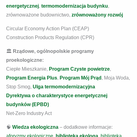
energetycznej
,
termomodernizacja budynku
,
zrównoważone budownictwo,
zrównoważony rozwój
Circular Economy Action Plan (CEAP)
Construction Products Regulation (CPR)
🏛️
Rządowe, ogólnopolskie programy
proekologiczne:
Ciepłe Mieszkanie,
Program Czyste powietrze
,
Program Energia Plus
,
Program Mój Prąd
, Moja Woda,
Stop Smog,
Ulga termomodernizacyjna
Dyrektywa o charakterystyce energetycznej
budynków (EPBD)
Net-Zero Industry Act
🧠
Wiedza ekologiczna
– dodatkowe informacje:
aforyzmy ekologiczne
,
biblioteka ekologa
,
biblioteka