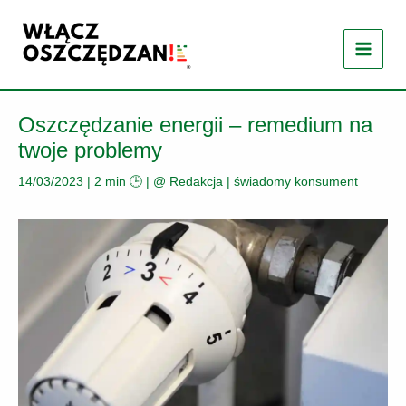
Przejdź
do
treści
Oszczędzanie energii – remedium na
twoje problemy
14/03/2023
|
2 min 🕒
| @
Redakcja
|
świadomy konsument