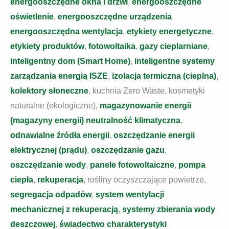
energooszczędne okna i drzwi
,
energooszczędne
oświetlenie
,
energooszczędne urządzenia
,
energooszczędna wentylacja
,
etykiety energetyczne
,
etykiety produktów
,
fotowoltaika
,
gazy cieplarniane
,
inteligentny dom (Smart Home)
,
inteligentne systemy
zarządzania energią ISZE
,
izolacja termiczna (cieplna)
,
kolektory słoneczne
, kuchnia Zero Waste, kosmetyki
naturalne (ekologiczne),
magazynowanie energii
(magazyny energii)
neutralność klimatyczna
,
odnawialne źródła energii
,
oszczędzanie energii
elektrycznej (prądu)
,
oszczędzanie gazu
,
oszczędzanie wody
,
panele fotowoltaiczne
,
pompa
ciepła
,
rekuperacja
, rośliny oczyszczające powietrze,
segregacja odpadów
,
system wentylacji
mechanicznej z rekuperacją
,
systemy zbierania wody
deszczowej
,
świadectwo charakterystyki