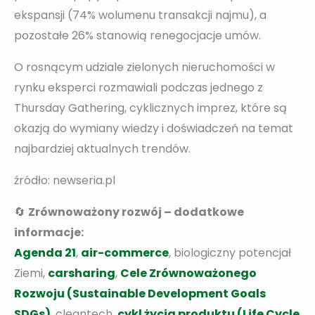
ekspansji (74% wolumenu transakcji najmu), a
pozostałe 26% stanowią renegocjacje umów.
O rosnącym udziale zielonych nieruchomości w
rynku eksperci rozmawiali podczas jednego z
Thursday Gathering, cyklicznych imprez, które są
okazją do wymiany wiedzy i doświadczeń na temat
najbardziej aktualnych trendów.
źródło: newseria.pl
🔄
Zrównoważony rozwój – dodatkowe
informacje:
Agenda 21
,
air-commerce
, biologiczny potencjał
Ziemi,
carsharing
,
Cele Zrównoważonego
Rozwoju (Sustainable Development Goals
SDGs)
, cleantech,
cykl życia produktu (Life Cycle