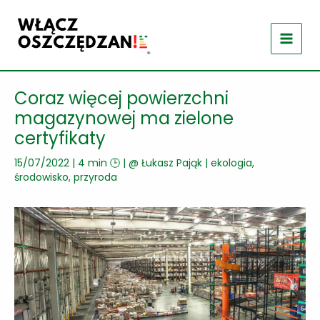
Przejdź
do
treści
Coraz więcej powierzchni
magazynowej ma zielone
certyfikaty
15/07/2022
|
4 min 🕒
| @
Łukasz Pająk
|
ekologia,
środowisko, przyroda