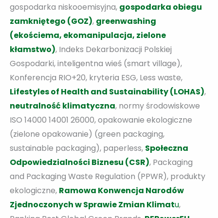
gospodarka niskooemisyjna,
gospodarka obiegu
zamkniętego (GOZ)
,
greenwashing
(ekościema, ekomanipulacja, zielone
kłamstwo)
, Indeks Dekarbonizacji Polskiej
Gospodarki, inteligentna wieś (smart village),
Konferencja RIO+20, kryteria ESG, Less waste,
Lifestyles of Health and Sustainability (LOHAS)
,
neutralność klimatyczna
, normy środowiskowe
ISO 14000 14001 26000, opakowanie ekologiczne
(zielone opakowanie) (green packaging,
sustainable packaging), paperless,
Społeczna
Odpowiedzialności Biznesu (CSR)
, Packaging
and Packaging Waste Regulation (PPWR), produkty
ekologiczne,
Ramowa Konwencja Narodów
Zjednoczonych w Sprawie Zmian Klimat
u
,