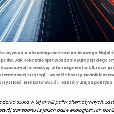
to wyzwania dla całego sektora paliwowego. Najbliżs
iopaliw. Jak pokazało sprawozdanie Europejskiego 
czasowych inwestycji w ten segment w UE, rozwija si
oterminowej strategii i wysokie koszty. Nośnikiem en
rzyszłość, jest za to wodór, na który unijna polityk
darka szuka w tej chwili paliw alternatywnych, zas
zwój transportu i z jakich paliw ekologicznych powi