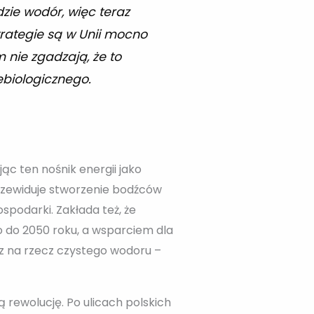
zie wodór, więc teraz
trategie są w Unii mocno
 nie zgadzają, że to
ebiologicznego.
ąc ten nośnik energii jako
rzewiduje stworzenie bodźców
spodarki. Zakłada też, że
 do 2050 roku, a wsparciem dla
sz na rzecz czystego wodoru –
rewolucję. Po ulicach polskich