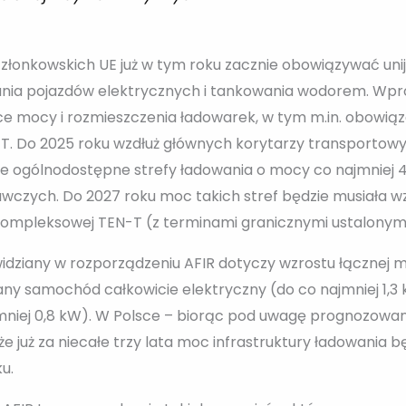
członkowskich UE już w tym roku zacznie obowiązywać uni
ania pojazdów elektrycznych i tankowania wodorem. Wpr
 mocy i rozmieszczenia ładowarek, w tym m.in. obowiąz
N-T. Do 2025 roku wzdłuż głównych korytarzy transporto
e ogólnodostępne strefy ładowania o mocy co najmniej 
zych. Do 2027 roku moc takich stref będzie musiała wz
ompleksowej TEN-T (z terminami granicznymi ustalonymi 
idziany w rozporządzeniu AFIR dotyczy wzrostu łącznej 
any samochód całkowicie elektryczny (do co najmniej 1,3
mniej 0,8 kW). W Polsce – biorąc pod uwagę prognozowany
że już za niecałe trzy lata moc infrastruktury ładowania 
u.