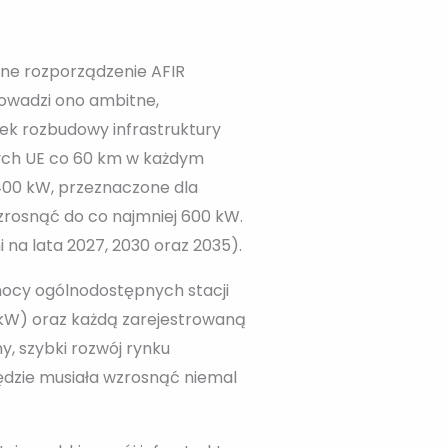
jne rozporządzenie AFIR
owadzi ono ambitne,
ek rozbudowy infrastruktury
wych UE co 60 km w każdym
400 kW, przeznaczone dla
rosnąć do co najmniej 600 kW.
na lata 2027, 2030 oraz 2035).
mocy ogólnodostępnych stacji
 kW) oraz każdą zarejestrowaną
, szybki rozwój rynku
będzie musiała wzrosnąć niemal