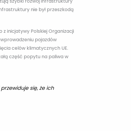
ją szybki rozwój infrastruktury
nfrastruktury nie był przeszkodą
 inicjatywy Polskiej Organizacji
i wprowadzeniu pojazdów
ęcia celów klimatycznych UE.
tałą część popytu na paliwa w
rzewiduje się, że ich