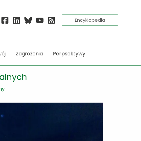
Encyklopedia
ój
Zagrożenia
Perpsektywy
palnych
ny