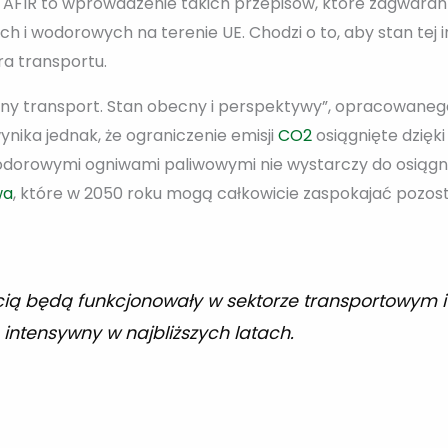
FIR to wprowadzenie takich przepisów, które zagwarantu
 i wodorowych na terenie UE. Chodzi o to, aby stan tej i
a transportu.
ny transport. Stan obecny i perspektywy”, opracowanego z
nika jednak, że ograniczenie emisji
CO2
osiągnięte dzięk
dorowymi ogniwami paliwowymi nie wystarczy do osiągni
wa
, które w 2050 roku mogą całkowicie zaspokajać pozos
ią będą funkcjonowały w sektorze transportowym i p
 intensywny w najbliższych latach.