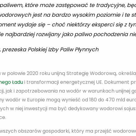
paliwem, które może zastępować te tradycyjne, będ
wodorowych jest na bardzo wysokim poziomie i te s
ment wydaje się – choć niektórzy eksperci się z tym
e najbardziej rozwijany jako paliwo pochodzenia ni
prezeska Polskiej Izby Paliw Płynnych
 w połowie 2020 roku unijną Strategię Wodorową, określaj
onego Ładu
i transformacji energetycznej UE. Dokument p
i, jak i zapotrzebowania na wodór w warunkach unijnej go
ny wodór w Europie mogą wynieść od 180 do 470 mld euro
nych w niej inwestycji ma być dedykowany wodorowi soju
ce.
wszych obszarów gospodarki, który ma przejść wodorową 