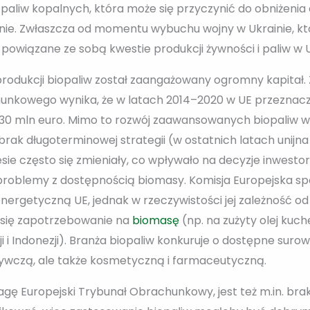
 paliw kopalnych, która może się przyczynić do obniżenia
ie. Zwłaszcza od momentu wybuchu wojny w Ukrainie, któ
powiązane ze sobą kwestie produkcji żywności i paliw w U
produkcji biopaliw został zaangażowany ogromny kapitał
unkowego wynika, że w latach 2014–2020 w UE przeznacz
30 mln euro. Mimo to rozwój zaawansowanych biopaliw w U
brak długoterminowej strategii (w ostatnich latach unijna
esie często się zmieniały, co wpływało na decyzje inwestor
i problemy z dostępnością biomasy. Komisja Europejska sp
nergetyczną UE, jednak w rzeczywistości jej zależność od
a się zapotrzebowanie na
biomasę
(np. na zużyty olej kuc
 i Indonezji). Branża biopaliw konkuruje o dostępne suro
ywczą, ale także kosmetyczną i farmaceutyczną.
gę Europejski Trybunał Obrachunkowy, jest też m.in. br