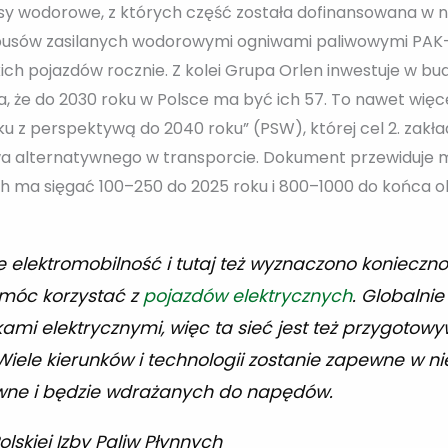
busy wodorowe, z których część została dofinansowana w
obusów zasilanych wodorowymi ogniwami paliwowymi PAK-
kich pojazdów rocznie. Z kolei Grupa Orlen inwestuje w b
a, że do 2030 roku w Polsce ma być ich 57. To nawet więcej
u z perspektywą do 2040 roku” (PSW), której cel 2. zakła
a alternatywnego w transporcie. Dokument przewiduje m.
 ma sięgać 100–250 do 2025 roku i 800–1000 do końca o
 elektromobilność i tutaj też wyznaczono konieczn
 móc korzystać z
pojazdów elektrycznych
. Globalnie
mi elektrycznymi, więc ta sieć jest też przygotowy
Wiele kierunków i technologii zostanie zapewne w n
ówne i będzie wdrażanych do napędów.
lskiej Izby Paliw Płynnych