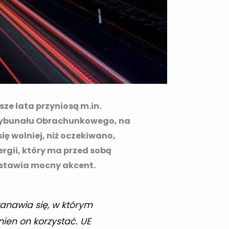
ze lata przyniosą m.in.
Trybunału Obrachunkowego, na
ę wolniej, niż oczekiwano,
ergii, który ma przed sobą
a stawia mocny akcent.
tanawia się, w którym
nien on korzystać. UE