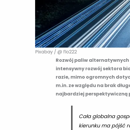
Pixabay / @ flo222
Rozwój paliw alternatywnych 
intensywny rozwój sektora b
razie, mimo ogromnych dotych
m.in. ze względu na brak dług
najbardziej perspektywiczną p
Cała globalna gospo
kierunku ma pójść ro