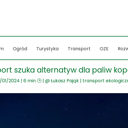
m
Ogród
Turystyka
Transport
OZE
Rozw
ort szuka alternatyw dla paliw ko
3/01/2024
|
6 min 🕒
| @
Łukasz Pająk
|
transport ekologicz