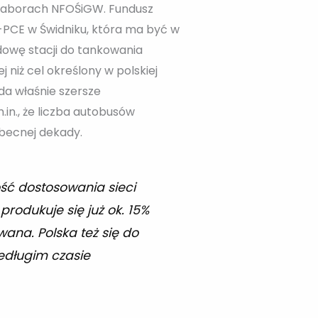
 naborach NFOŚiGW. Fundusz
PCE w Świdniku, która ma być w
udowę stacji do tankowania
 niż cel określony w polskiej
da właśnie szersze
in., że liczba autobusów
becnej dekady.
ość dostosowania sieci
 produkuje się już ok. 15%
wana. Polska też się do
iedługim czasie