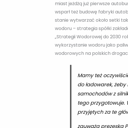
miast jeżdżą już pierwsze auto
wsparł też budowę fabryki aut
stanie wytwarzać około setki ta
wodoru – strategia spółki zakład
„Strategii Wodorowej do 2030 rok
wykorzystanie wodoru jako paliw
wodorowych na polskich drogach
Mamy też oczywiście
do ładowarek, żeby
samochodów z silnika
tego przygotowuje. 
przyjętych za te gł
zauważa prezeska Po