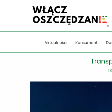
Przejdź
do
treści
Aktualności
Konsument
Do
Transp
1