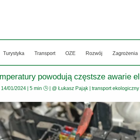
Turystyka
Transport
OZE
Rozwój
Zagrożenia
emperatury powodują częstsze awarie e
14/01/2024
|
5 min 🕒
| @
Łukasz Pająk
|
transport ekologiczny