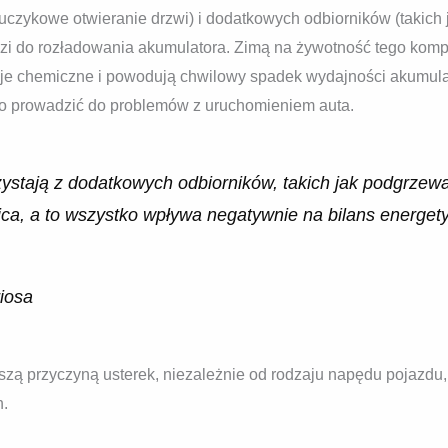
luczykowe otwieranie drzwi) i dodatkowych odbiorników (takich
dzi do rozładowania akumulatora. Zimą na żywotność tego komp
akcje chemiczne i powodują chwilowy spadek wydajności akumul
to prowadzić do problemów z uruchomieniem auta.
ystają z dodatkowych odbiorników, takich jak podgrzewa
ica, a to wszystko wpływa negatywnie na bilans energet
iosa
szą przyczyną usterek, niezależnie od rodzaju napędu pojazdu,
h.