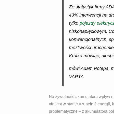
Ze statystyk firmy AD
43% interwencji na dr
tylko
pojazdy elektryc
niskonapięciowym. Co
konwencjonalnych, sp
możliwości uruchomien
Krótko mówiąc, niespr
mówi Adam Potępa, men
VARTA
Na żywotność akumulatora wpływ ma w
nie jest w stanie uzupełnić energii,
problematyczne – z akumulatora pob