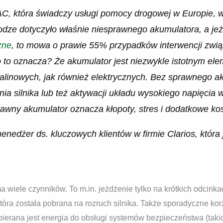
AC, która świadczy usługi pomocy drogowej w Europie, 
odze dotyczyło właśnie niesprawnego akumulatora, a je
zne
, to mowa o prawie 55% przypadków interwencji zwi
 to oznacza? Że akumulator jest niezwykle istotnym e
alinowych, jak również elektrycznych. Bez sprawnego a
ia silnika lub też aktywacji układu wysokiego napięcia 
awny akumulator oznacza kłopoty, stres i dodatkowe kos
edżer ds. kluczowych klientów w firmie Clarios, która 
iele czynników. To m.in. jeżdżenie tylko na krótkich odcinkac
 która została pobrana na rozruch silnika. Także sporadyczne ko
ierana jest energia do obsługi systemów bezpieczeństwa (takic