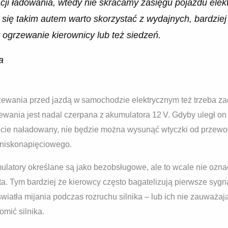
acji ładowania, wtedy nie skracamy zasięgu pojazdu elek
się takim autem warto skorzystać z wydajnych, bardziej
t ogrzewanie kierownicy lub też siedzeń.
a
zewania przed jazdą w samochodzie elektrycznym też trzeba za
ewania jest nadal czerpana z akumulatora 12 V. Gdyby uległ o
cie naładowany, nie będzie można wysunąć wtyczki od przewod
a niskonapięciowego.
ulatory określane są jako bezobsługowe, ale to wcale nie ozna
. Tym bardziej że kierowcy często bagatelizują pierwsze sygna
 światła mijania podczas rozruchu silnika – lub ich nie zauważa
mić silnika.