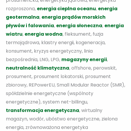
prosumencka, energetyka jądrowa, energetyka
rozproszona,
energia cieplna oceanu
,
energia
geotermalna
,
e
nergia prądów morskich
pływów i falowania
,
energia słoneczna
,
energia
wiatru
,
energia wodna
, fleksument, fuzja
termojądrowa, klastry energii, kogeneracja,
konsument, kryzys energetyczny, linia
bezpośrednia, LNG, LPG,
magazyny energii
,
neutralność klimatyczna
, offshore, perowskit,
prosument, prosument lokatorski, prosument
zbiorowy, REPowerEU, Small Modular Reactor (SMR),
spółdzielnie energetyczne (wspólnoty
energetyczne), system net-billingu,
transformacja energetyczna
, wirtualny
magazyn, wodór, ubóstwo energetyczne, zielona
energia, zrównoważona energetyka