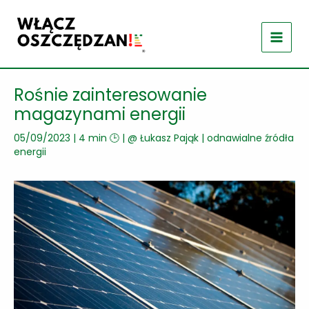
Przejdź
do
treści
Rośnie zainteresowanie
magazynami energii
05/09/2023
|
4 min 🕒
| @
Łukasz Pająk
|
odnawialne źródła
energii