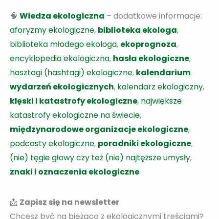
🧠
Wiedza ekologiczna
– dodatkowe informacje:
aforyzmy ekologiczne
,
biblioteka ekologa
,
biblioteka młodego ekologa
,
ekoprognoza
,
encyklopedia ekologiczna
,
hasła ekologiczne
,
hasztagi (hashtagi) ekologiczne
,
kalendarium
wydarzeń ekologicznych
,
kalendarz ekologiczny
,
klęski i katastrofy ekologiczne
,
największe
katastrofy ekologiczne na świecie
,
międzynarodowe organizacje ekologiczne
,
podcasty ekologiczne
,
poradniki ekologiczne
,
(nie) tęgie głowy czy też (nie) najtęższe umysły
,
znaki i oznaczenia ekologiczne
📩
Zapisz się na newsletter
Chcesz być na bieżąco z ekologicznymi treściami?