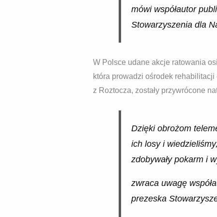
mówi współautor publi
Stowarzyszenia dla Na
W Polsce udane akcje ratowania osi
która prowadzi ośrodek rehabilitacji
z Roztocza, zostały przywrócone na
Dzięki obrożom teleme
ich losy i wiedzieliśm
zdobywały pokarm i wy
zwraca uwagę współau
prezeska Stowarzyszen