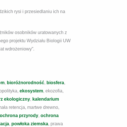
ikich rysi i przesiedlaniu ich na
eżników osobników uratowanych z
ego projektu Wydziału Biologii UW
at wdrożeniowy”.
om
,
bioróżnorodność
,
biosfera
,
opolityka,
ekosystem
, ekozofia,
rz ekologiczny
,
kalendarium
 mała retencja, martwe drewno,
ochrona przyrody
,
ochrona
acja
,
powłoka ziemska
, prawa