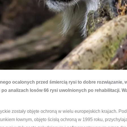
nego ocalonych przed śmiercią rysi to dobre rozwiązanie, w
po analizach losów 66 rysi uwolnionych po rehabilitacji. W
tyckie zostały objęte ochroną w wielu europejskich krajach. Pod
tunkiem łownym, objęto ścisłą ochroną w 1995 roku, przychylają