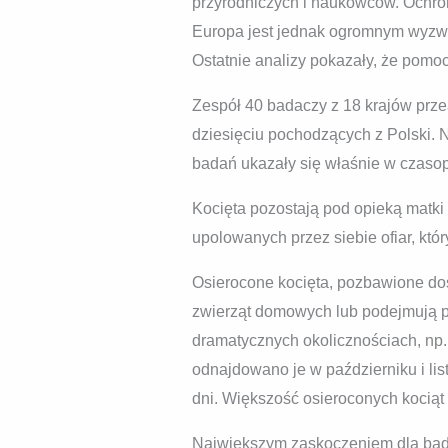
przyrodniczych i naukowców. Ochron
Europa jest jednak ogromnym wyzwa
Ostatnie analizy pokazały, że pomoc
Zespół 40 badaczy z 18 krajów prze
dziesięciu pochodzących z Polski. 
badań ukazały się właśnie w czas
Kocięta pozostają pod opieką matki
upolowanych przez siebie ofiar, któr
Osierocone kocięta, pozbawione dos
zwierząt domowych lub podejmują pr
dramatycznych okolicznościach, np. 
odnajdowano je w październiku i list
dni. Większość osieroconych kociąt
Największym zaskoczeniem dla badac