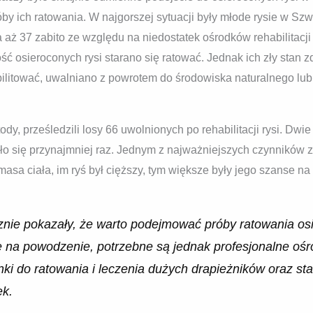
ich ratowania. W najgorszej sytuacji były młode rysie w Szwaj
aż 37 zabito ze względu na niedostatek ośrodków rehabilitacji l
ć osieroconych rysi starano się ratować. Jednak ich zły stan
habilitować, uwalniano z powrotem do środowiska naturalnego l
, prześledzili losy 66 uwolnionych po rehabilitacji rysi. Dwie 
ło się przynajmniej raz. Jednym z najważniejszych czynników
masa ciała, im ryś był cięższy, tym większe były jego szanse na
nie pokazały, że warto podejmować próby ratowania osie
 na powodzenie, potrzebne są jednak profesjonalne ośrodk
ki do ratowania i leczenia dużych drapieżników oraz st
ek.