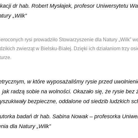
kacji dr hab. Robert Mysłajek, profesor Uniwersytetu W
tury „Wilk”
eroconych rysi prowadziło Stowarzyszenie dla Natury „Wilk” we
 dzikich zwierząt w Bielsku-Białej. Dzięki ich działaniom trzy os
turze.
trycznym, w które wyposażaliśmy rysie przed uwolnieni
y, jak radzą sobie na wolności. Okazało się, że rysie b
szukiwały bezpieczne, oddalone od siedzib ludzkich sch
torka badań dr hab. Sabina Nowak – profesorka Uniwe
ia dla Natury „Wilk”