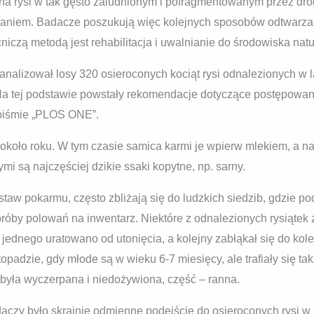
a rysi w tak gęsto zaludnionym i pofragmentowanym przez dro
niem. Badacze poszukują więc kolejnych sposobów odtwarzani
niczą metodą jest rehabilitacja i uwalnianie do środowiska nat
analizował losy 320 osieroconych kociąt rysi odnalezionych w 
Na tej podstawie powstały rekomendacje dotyczące postępowan
opiśmie „PLOS ONE”.
 około roku. W tym czasie samica karmi je wpierw mlekiem, a 
ymi są najczęściej dzikie ssaki kopytne, np. sarny.
taw pokarmu, często zbliżają się do ludzkich siedzib, gdzie p
óby polowań na inwentarz. Niektóre z odnalezionych rysiątek z
jednego uratowano od utonięcia, a kolejny zabłąkał się do kol
opadzie, gdy młode są w wieku 6-7 miesięcy, ale trafiały się tak
 była wyczerpana i niedożywiona, część – ranna.
zy było skrajnie odmienne podejście do osieroconych rysi w r