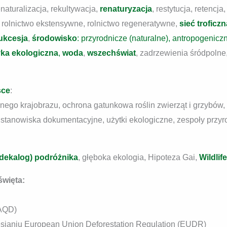
renaturalizacja, rekultywacja,
renaturyzacja
, restytucja, retencja
e, rolnictwo ekstensywne, rolnictwo regeneratywne,
sieć troficzn
ukcesja
,
środowisko
: przyrodnicze (naturalne), antropogenic
yka ekologiczna
,
woda
,
wszechświat
, zadrzewienia śródpolne
sce
:
nego krajobrazu, ochrona gatunkowa roślin zwierząt i grzybów,
, stanowiska dokumentacyjne, użytki ekologiczne, zespoły prz
dekalog) podróżnika
, głęboka ekologia, Hipoteza Gai,
Wildlif
święta:
AAQD)
sianiu European Union Deforestation Regulation (EUDR)