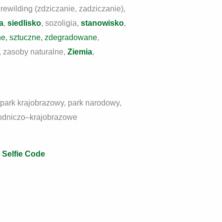
, rewilding (zdziczanie, zadziczanie),
a
,
siedlisko
, sozoligia,
stanowisko
,
zne, sztuczne, zdegradowane
,
, zasoby naturalne,
Ziemia
,
 park krajobrazowy, park narodowy,
yrodniczo–krajobrazowe
e Selfie Code