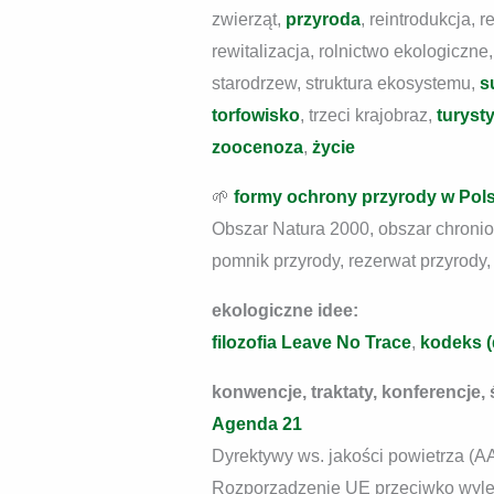
zwierząt,
przyroda
, reintrodukcja, 
rewitalizacja, rolnictwo ekologiczn
starodrzew, struktura ekosystemu,
s
torfowisko
, trzeci krajobraz,
turyst
zoocenoza
,
życie
🌱
formy ochrony przyrody w Pol
Obszar Natura 2000, obszar chronio
pomnik przyrody, rezerwat przyrody
ekologiczne idee:
filozofia Leave No Trace
,
kodeks (
konwencje, traktaty, konferencje, 
Agenda 21
Dyrektywy ws. jakości powietrza (
Rozporządzenie UE przeciwko wyle