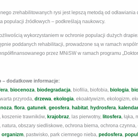
ego zrehabilitowanych rysi jest lepszą metodą od odławiania dz
a populacji źródłowych – podkreślają naukowcy.
żliwością wykorzystaniem w ochronie populacji dużych drapi
ępnie poddanych rehabilitacji, prowadzone są w ramach wspóln
”, współfinansowanego przez MNiSW w ramach programu „Doktor
o – dodatkowe informacje:
era
,
biocenoza
,
biodegradacja
, biofilia, biofobia,
biologia
,
bi
zwarta przyroda,
drzewa
,
ekologia
, ekoaktywizm, ekologizm, ek
enoza
,
flora
,
gatunek
,
geosfera
,
habitat
,
hydrosfera
,
kalenda
, koszenie trawników,
krajobraz
, las pierwotny,
litosfera
, łąka,
, natura, obszary siedliskowe, ochrona bierna, ochrona czynna,
,
organizm
, pastwisko, park ciemnego nieba,
pedosfera
,
popul