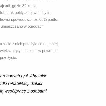
carii, gdzie 39 kociąt
ub brak politycznej woli, by im
 zdrowia spowodował, że 66% padło.
ub umieszczano w ogrodach
trzecie z nich przeżyło co najmniej
 zwiększających sukces w powrocie
 przeżycie.
roconych rysi. Aby takie
i rehabilitacji dzikich
ałą współpracę z osobami