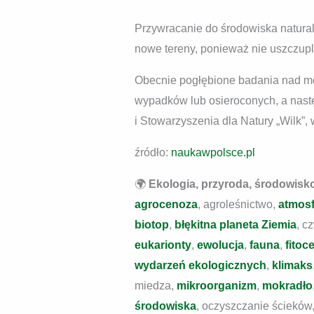
Przywracanie do środowiska naturaln
nowe tereny, ponieważ nie uszczupl
Obecnie pogłębione badania nad mo
wypadków lub osieroconych, a nast
i Stowarzyszenia dla Natury „Wilk
źródło:
naukawpolsce.pl
🌍
Ekologia, przyroda, środowisk
agrocenoza
, agroleśnictwo,
atmosf
biotop
,
błękitna planeta Ziemia
, c
eukarionty
,
ewolucja
,
fauna
,
fitoc
wydarzeń ekologicznych
,
klimaks
miedza,
mikroorganizm
,
mokradło
środowiska
, oczyszczanie ścieków