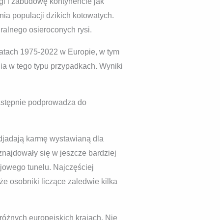
gi i zabudowę kontynencie jak
a populacji dzikich kotowatych.
uralnego osieroconych rysi.
latach 1975-2022 w Europie, w tym
ia w tego typu przypadkach. Wyniki
następnie podprowadza do
odjadają karmę wystawianą dla
najdowały się w jeszcze bardziej
ejowego tunelu. Najczęściej
że osobniki liczące zaledwie kilka
óżnych europejskich krajach. Nie